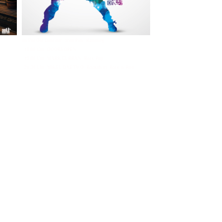
Im The Old Dubliner - Irish Pub - Hamburg
- 18:00 Uhr | DOORS OPEN
- 19:00 Uhr | MARK CURRAN | Rock-Pop
- 21:30 Uhr | MIKEL ONETWO | Rockabilly-Rock 'n' Roll