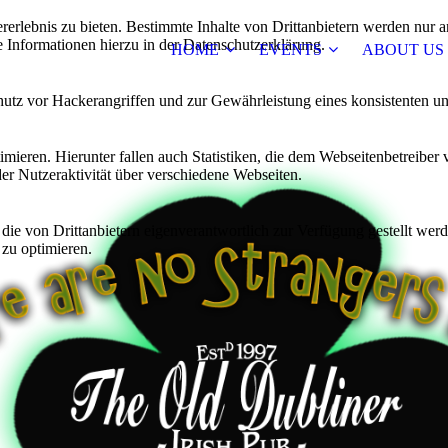
lebnis zu bieten. Bestimmte Inhalte von Drittanbietern werden nur ang
e Informationen hierzu in der Datenschutzerklärung.
HOME
EVENTS
ABOUT US
utz vor Hackerangriffen und zur Gewährleistung eines konsistenten un
ieren. Hierunter fallen auch Statistiken, die dem Webseitenbetreiber v
r Nutzeraktivität über verschiedene Webseiten.
 die von Drittanbietern eigenverantwortlich zur Verfügung gestellt wer
 zu optimieren.