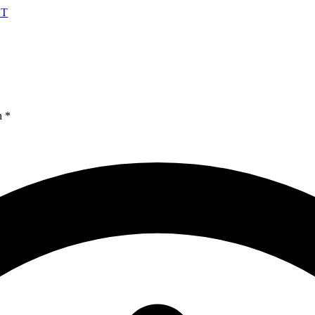
HT
n *