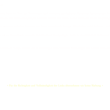
sik.
n Ende der Welt, aus Neuseeland, und verbinden musikalische Virtuosität, Intensität und Per
mors. Mit ihrem einzigartigen visuellen Auftritt und ihrem Sound bieten die beiden langjähr
 zeichnen sich ihre Konzerte aus durch ansteckende Energie, Musikalität und Charisma – und 
 sie im Doppelpack kommen, entsteht etwas Einzigartiges. Zarek ist ein erfahrener Solist und 
önnen als Songschreiber, das er jahrelang in verschiedenen Besetzungen und Genres vervollk
+ Für die Richtigkeit und Vollständigkeit der Links übernehmen wir keine Haftung +