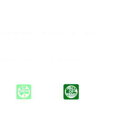
formance-Elemente miteinander, alles gewürzt mit einer gehörigen
igen Freunde eine mitreissende und herzerfrischende Bühnenshow.
die entstehen nur durch Hingabe an die Musik, frechen Wettstreit
Session-Musiker mit der akustischen Gitarre hat er den
ommnet hat. Die beiden Künstler verfügen über ein grosses