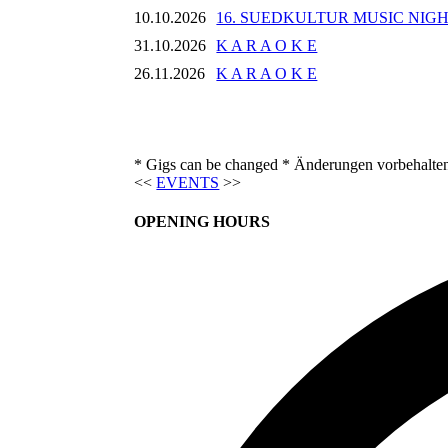
10.10.2026
16. SUEDKULTUR MUSIC NIG
31.10.2026
K A R A O K E
26.11.2026
K A R A O K E
* Gigs can be changed * Änderungen vorbehalte
<<
EVENTS
>>
OPENING HOURS