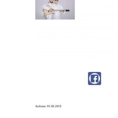
Ein Abend mit grossartiger Mu
Zarek & Albi kommen vom andere
Portion unbeschwerten Kiwi-Hu
Abgesehen von technischem Niveau, Bühnenpräsenz und Kreativität
und eine Nähe, die aus Freundschaft erwachsen ist.
Jeder der beiden ist schon für sich eine Ein-Mann-Show, aber wenn
instrumentalen Lead.
Das passt wunderbar zu Albis seidenweicher Stimme und seinem K
Repertoire an Coverversionen und eigenen Songs.
Auftritte:
01.06.2019