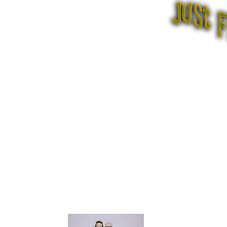
ZAREK & ALBI
Roc
|