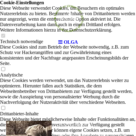
Cookie-Einstellungen
Diese Webseite verwendet Cookies, um Besuchern ein optimales
Nutzererlebnis zu bieten. Bestimmte Inhalte von Drittanbietern werden
nur angezeigt, wenn die entsprechende Option aktiviert ist. Die
Datenverarbeitung kann dann auch in einem Drittland erfolgen.
Weitere Informationen hierzu in der Datenschutzerklärung.
Technisch notwendige
OLGA
Diese Cookies sind zum Betrieb der Webseite notwendig, z.B. zum
Schutz vor Hackerangriffen und zur Gewährleistung eines
konsistenten und der Nachfrage angepassten Erscheinungsbilds der
Seite.
Analytische
Diese Cookies werden verwendet, um das Nutzererlebnis weiter zu
optimieren. Hierunter fallen auch Statistiken, die dem
Webseitenbetreiber von Drittanbietern zur Verfügung gestellt werden,
sowie die Ausspielung von personalisierter Werbung durch die
Nachverfolgung der Nutzeraktivität über verschiedene Webseiten.
Drittanbieter-Inhalte
Diese Webseite bietet möglicherweise Inhalte oder Funktionalitäten an,
OLGA
die von Drittanbietern eigenverantwortlich zur Verfügung gestellt
|
Rock-Pop
werden. Diese Drittanbieter können eigene Cookies setzen, z.B. um
die Nutzeraktivität zu verfolgen oder ihre Angebote zu personalisieren
Olga ist eine ausgebildete Musikerin aus Sibirien,