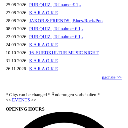
25.08.2026
PUB QUIZ | Teilname: € 1,-
27.08.2026
K A R A O K E
28.08.2026
JAKOB & FRIENDS | Blues-Rock-Pop
08.09.2026
PUB QUIZ | Teilnahme: € 1,-
22.09.2026
PUB QUIZ | Teilnahme: € 1,-
24.09.2026
K A R A O K E
10.10.2026
16. SUEDKULTUR MUSIC NIGHT
31.10.2026
K A R A O K E
26.11.2026
K A R A O K E
nächste >>
* Gigs can be changed * Änderungen vorbehalten *
<<
EVENTS
>>
OPENING HOURS