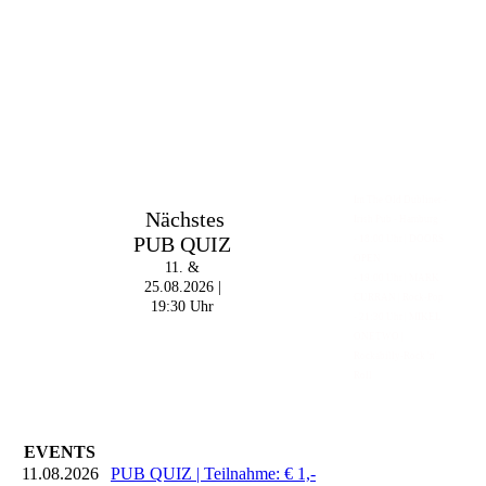
Im The Old Dubliner -
Nächstes
Irish Pub - Hamburg
PUB QUIZ
- 18:00 Uhr | DOORS
OPEN
11. &
- 19:00 Uhr | MARK
25.08.2026 |
CURRAN | Rock-Pop
19:30 Uhr
- 21:30 Uhr | MIKEL
ONETWO |
Rockabilly-Rock 'n'
Roll
EVENTS
11.08.2026
PUB QUIZ | Teilnahme: € 1,-