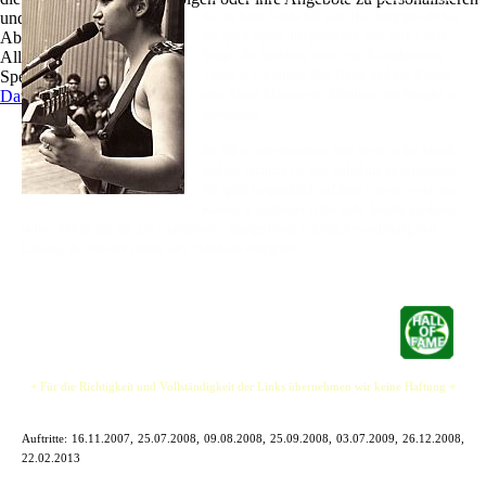
und zu optimieren.
die der kalte Nordwind nach Hamburg geweht hat.
Ablehnen
Sie spielt eigene, hauptsächlich aber auch Cover-
Alle akzeptieren
Songs. Ihr Spektrum reicht von Klassikern wie
Speichern
Simon & Garfunkel, Bob Dylan und den Beatles
Datenschutz
über Alanis Morrissette, Metallica, den Bangles zu
Rammstein.
Ihr Stil ist unverkennbar: Ihre Seele ist die Musik,
und die versucht sie dem Publikum zu offenbaren.
Sie spielt hauptächlich auf ihrer Gitarre, wenn ein
Klavier in greifbarer Nähe steht, bezieht sie dieses
in ihre Stücke mit ein. Ein wunderbares Klangerlebnis mit viel Abwechslung und
Charme, der von der Bühne aufs Publikum übergreift.
+ Für die Richtigkeit und Vollständigkeit der Links übernehmen wir keine Haftung +
Auftritte:
16.11.2007, 25.07.2008, 09.08.2008, 25.09.2008, 03.07.2009, 26.12.2008,
22.02.2013