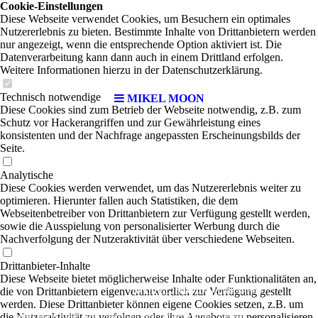
Cookie-Einstellungen
Diese Webseite verwendet Cookies, um Besuchern ein optimales
Nutzererlebnis zu bieten. Bestimmte Inhalte von Drittanbietern werden
nur angezeigt, wenn die entsprechende Option aktiviert ist. Die
Datenverarbeitung kann dann auch in einem Drittland erfolgen.
Weitere Informationen hierzu in der Datenschutzerklärung.
Technisch notwendige
MIKEL MOON
Diese Cookies sind zum Betrieb der Webseite notwendig, z.B. zum
Schutz vor Hackerangriffen und zur Gewährleistung eines
konsistenten und der Nachfrage angepassten Erscheinungsbilds der
Seite.
Analytische
Diese Cookies werden verwendet, um das Nutzererlebnis weiter zu
optimieren. Hierunter fallen auch Statistiken, die dem
Webseitenbetreiber von Drittanbietern zur Verfügung gestellt werden,
sowie die Ausspielung von personalisierter Werbung durch die
Nachverfolgung der Nutzeraktivität über verschiedene Webseiten.
Drittanbieter-Inhalte
Diese Webseite bietet möglicherweise Inhalte oder Funktionalitäten an,
MIKEL MOON
die von Drittanbietern eigenverantwortlich zur Verfügung gestellt
|
Rock-Pop
werden. Diese Drittanbieter können eigene Cookies setzen, z.B. um
die Nutzeraktivität zu verfolgen oder ihre Angebote zu personalisieren
Mikel Moon ist seit vielen Jahren auf allen Bühnen Europas zuhause.