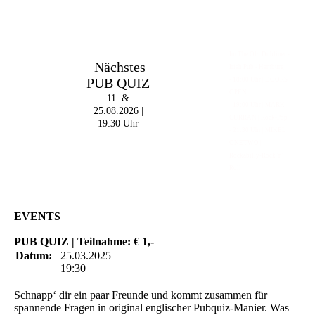
Im The Old Dubliner -
Nächstes
Irish Pub - Hamburg
PUB QUIZ
- 18:00 Uhr | DOORS
OPEN
11. &
- 19:00 Uhr | MARK
25.08.2026 |
CURRAN | Rock-Pop
19:30 Uhr
- 21:30 Uhr | MIKEL
ONETWO |
Rockabilly-Rock 'n'
Roll
EVENTS
PUB QUIZ | Teilnahme: € 1,-
Datum:
25.03.2025
19:30
Schnapp‘ dir ein paar Freunde und kommt zusammen für
spannende Fragen in original englischer Pubquiz-Manier. Was