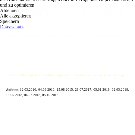
und zu optimieren.
Nach diversen Aktivitäten als Produzent und Live/Studiomusiker (No Angels, Rick
Ablehnen
Astley, Sting, Sophie Ellis-Bextor, Orange Blue) veröffentlichte er 2013 sein erstes
Alle akzeptieren
Solo-Album "The One", in 2016 folgte die neue Single "Losing Me" des bald
Speichern
folgenden 2. Albums.
Datenschutz
Songs aus beiden Alben sowie eine Auswahl seiner favorite songs gibt Mikel Moon
beim Konzert zum Besten.
+ Für die Richtigkeit und Vollständigkeit der Links übernehmen wir keine Haftung +
Auftritte:
12.03.2010, 04.06.2010, 15.08.2015, 28.07.2017, 05.01.2018, 02.03.2018,
19.05.2018, 06.07.2018, 05.10.2018