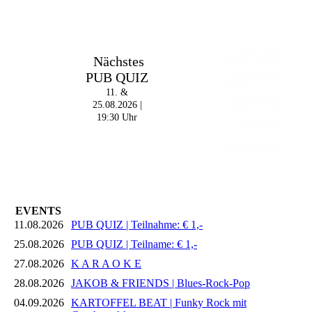
Im The Old Dubliner -
Nächstes
Irish Pub - Hamburg
PUB QUIZ
- 18:00 Uhr | DOORS
OPEN
11. &
- 19:00 Uhr | MARK
25.08.2026 |
CURRAN | Rock-Pop
19:30 Uhr
- 21:30 Uhr | MIKEL
ONETWO |
Rockabilly-Rock 'n'
Roll
EVENTS
11.08.2026
PUB QUIZ | Teilnahme: € 1,-
25.08.2026
PUB QUIZ | Teilname: € 1,-
27.08.2026
K A R A O K E
28.08.2026
JAKOB & FRIENDS | Blues-Rock-Pop
04.09.2026
KARTOFFEL BEAT | Funky Rock mit