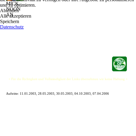
MICK
und zu optimieren.
NOON
Ablehnen
AN
Alle akzeptieren
Speichern
Datenschutz
+ Für die Richtigkeit und Vollständigkeit der Links übernehmen wir keine Haftung +
Auftritte:
11.01.2003, 28.05.2003, 30.05.2003, 04.10.2003, 07.04.2006