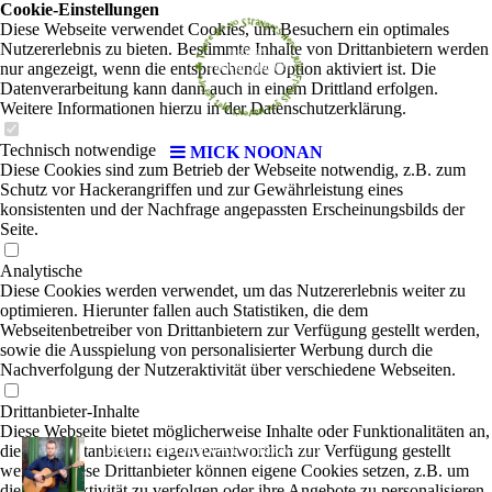
Cookie-Einstellungen
Diese Webseite verwendet Cookies, um Besuchern ein optimales
Nutzererlebnis zu bieten. Bestimmte Inhalte von Drittanbietern werden
nur angezeigt, wenn die entsprechende Option aktiviert ist. Die
Datenverarbeitung kann dann auch in einem Drittland erfolgen.
Weitere Informationen hierzu in der Datenschutzerklärung.
Technisch notwendige
MICK NOONAN
Diese Cookies sind zum Betrieb der Webseite notwendig, z.B. zum
Schutz vor Hackerangriffen und zur Gewährleistung eines
konsistenten und der Nachfrage angepassten Erscheinungsbilds der
Seite.
Analytische
Diese Cookies werden verwendet, um das Nutzererlebnis weiter zu
optimieren. Hierunter fallen auch Statistiken, die dem
Webseitenbetreiber von Drittanbietern zur Verfügung gestellt werden,
sowie die Ausspielung von personalisierter Werbung durch die
Nachverfolgung der Nutzeraktivität über verschiedene Webseiten.
Drittanbieter-Inhalte
Diese Webseite bietet möglicherweise Inhalte oder Funktionalitäten an,
MICK NOONAN
die von Drittanbietern eigenverantwortlich zur Verfügung gestellt
|
Rock-Pop
werden. Diese Drittanbieter können eigene Cookies setzen, z.B. um
die Nutzeraktivität zu verfolgen oder ihre Angebote zu personalisieren