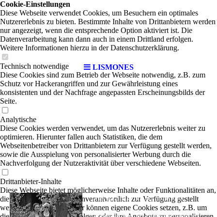
Cookie-Einstellungen
Diese Webseite verwendet Cookies, um Besuchern ein optimales
Nutzererlebnis zu bieten. Bestimmte Inhalte von Drittanbietern werden
nur angezeigt, wenn die entsprechende Option aktiviert ist. Die
Datenverarbeitung kann dann auch in einem Drittland erfolgen.
Weitere Informationen hierzu in der Datenschutzerklärung.
Technisch notwendige
LISMONES
Diese Cookies sind zum Betrieb der Webseite notwendig, z.B. zum
Schutz vor Hackerangriffen und zur Gewährleistung eines
konsistenten und der Nachfrage angepassten Erscheinungsbilds der
Seite.
Analytische
Diese Cookies werden verwendet, um das Nutzererlebnis weiter zu
optimieren. Hierunter fallen auch Statistiken, die dem
Webseitenbetreiber von Drittanbietern zur Verfügung gestellt werden,
sowie die Ausspielung von personalisierter Werbung durch die
Nachverfolgung der Nutzeraktivität über verschiedene Webseiten.
Drittanbieter-Inhalte
Diese Webseite bietet möglicherweise Inhalte oder Funktionalitäten an,
The LISMONES
die von Drittanbietern eigenverantwortlich zur Verfügung gestellt
|
Indie Folk
werden. Diese Drittanbieter können eigene Cookies setzen, z.B. um
die Nutzeraktivität zu verfolgen oder ihre Angebote zu personalisieren
Ein Musik-Kritiker, der großen Wert darauf legt,