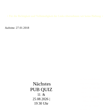
+ Für die Richtigkeit und Vollständigkeit der Links übernehmen wir keine Haftung +
Auftritte:
27.01.2018
Im The Old Dubliner -
Nächstes
Irish Pub - Hamburg
PUB QUIZ
- 18:00 Uhr | DOORS
OPEN
11. &
- 19:00 Uhr | MARK
25.08.2026 |
CURRAN | Rock-Pop
19:30 Uhr
- 21:30 Uhr | MIKEL