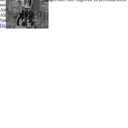
und zu optimieren.
nicht namentlich genannt zu werden, hat mal
Ablehnen
gesagt: THE LISMONES klingen wie eine
Alle akzeptieren
Mischung aus bandits, Dixie Chicks und Cocteau
Speichern
Twins.
Datenschutz
Das kann theoretisch sein. Aber in erster Linie
klingen wir nach uns. Wir sind zwar keine „echte“ Familie, wir klingen aber so.
Rough, ehrlich, pur und pretty familiar.
Wir machen tanzbaren, gitarrenlastigen Singer-Songwriter-Pop mit deutlichen Indie-
Folk-Einflüssen, der auch dann unplugged klingt, wenn er verstärkt wird.
Unsere Texte sind englisch, homemade und immer mitten aus dem Leben. Und so sehr
wir die Studio-Arbeit an unseren beiden Alben auch genossen haben: Wir sind in
erster Linie eine Live Band.
Wir lieben es, live zu spielen. Wir brauchen das direkte Feedback und die Interaktion
mit unserem Publikum. Und man sagt: Von uns auf der Bühne kommt auch spürbar
Energie nach unten zurück.
Unser aktuelles Repertoire füllt etwa 90 Minuten. Bei der Zusammenstellung unserer
Setlists bei Festivals etc. sind wir ziemlich flexibel. Ob up-tempo, rockig oder eher
balladenlastig: Hauptsache, es macht Spaß und Gänsehaut.