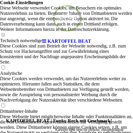
Cookie-Einstellungen
Diese Webseite verwendet Cookies, um Besuchern ein optimales
Nutzererlebnis zu bieten. Bestimmte Inhalte von Drittanbietern werden
nur angezeigt, wenn die entsprechende Option aktiviert ist. Die
Datenverarbeitung kann dann auch in einem Drittland erfolgen.
Weitere Informationen hierzu in der Datenschutzerklärung.
Technisch notwendige
KARTOFFEL BEAT
Diese Cookies sind zum Betrieb der Webseite notwendig, z.B. zum
Schutz vor Hackerangriffen und zur Gewährleistung eines
konsistenten und der Nachfrage angepassten Erscheinungsbilds der
Seite.
Analytische
Diese Cookies werden verwendet, um das Nutzererlebnis weiter zu
optimieren. Hierunter fallen auch Statistiken, die dem
Webseitenbetreiber von Drittanbietern zur Verfügung gestellt werden,
sowie die Ausspielung von personalisierter Werbung durch die
Nachverfolgung der Nutzeraktivität über verschiedene Webseiten.
Drittanbieter-Inhalte
Diese Webseite bietet möglicherweise Inhalte oder Funktionalitäten an,
KARTOFFEL BEAT
| Funky Rock mit Geschmack!
die von Drittanbietern eigenverantwortlich zur Verfügung gestellt
werden. Diese Drittanbieter können eigene Cookies setzen, z.B. um
Kartoffel Beat steht für ehrliche, energiegeladene
die Nutzeraktivität zu verfolgen oder ihre Angebote zu personalisieren