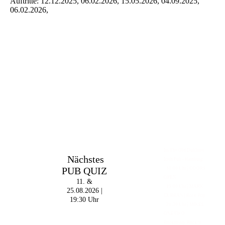
Auftritte: 12.12.2025, 06.02.2026, 15.05.2026, 04.09.2025,
06.02.2026,
Im The Old Dubliner -
Nächstes
Irish Pub - Hamburg
PUB QUIZ
- 18:00 Uhr | DOORS
OPEN
11. &
- 19:00 Uhr | MARK
25.08.2026 |
CURRAN | Rock-Pop
19:30 Uhr
- 21:30 Uhr | MIKEL
ONETWO |
Rockabilly-Rock 'n'