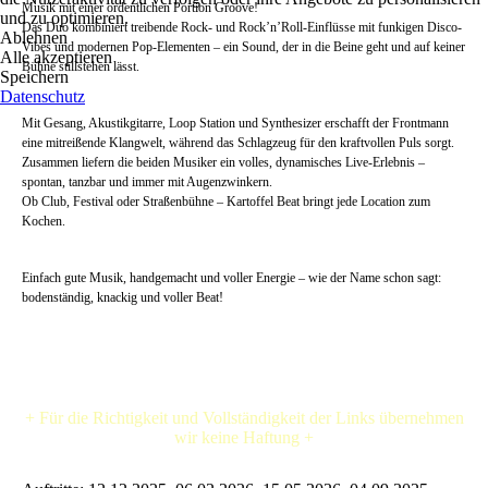
Musik mit einer ordentlichen Portion Groove!
und zu optimieren.
Das Duo kombiniert treibende Rock- und Rock’n’Roll-Einflüsse mit funkigen Disco-
Ablehnen
Vibes und modernen Pop-Elementen – ein Sound, der in die Beine geht und auf keiner
Alle akzeptieren
Bühne stillstehen lässt.
Speichern
Datenschutz
Mit Gesang, Akustikgitarre, Loop Station und Synthesizer erschafft der Frontmann
eine mitreißende Klangwelt, während das Schlagzeug für den kraftvollen Puls sorgt.
Zusammen liefern die beiden Musiker ein volles, dynamisches Live-Erlebnis –
spontan, tanzbar und immer mit Augenzwinkern.
Ob Club, Festival oder Straßenbühne – Kartoffel Beat bringt jede Location zum
Kochen.
Einfach gute Musik, handgemacht und voller Energie – wie der Name schon sagt:
bodenständig, knackig und voller Beat!
+ Für die Richtigkeit und Vollständigkeit der Links übernehmen
wir keine Haftung +