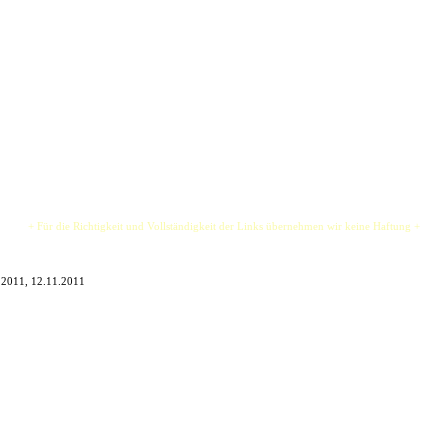
örper und eine Stimme, die aus dem Bauch kommt. Das ist Akustik Randale.
 Rockmusik unplugged, live und direkt, mit einer kräftigen Brise Hippie-Spirit, neu interpretier
l von Bob Dylan, Jefferson Airplane, Lou Reed, Velvet Underground, Stephen Stills, Melanie, 
, Jimi Hendrix, Black Crowes, Nirwana, Yardbirds, Led Zeppelin auf neue Art und Weise erl
+ Für die Richtigkeit und Vollständigkeit der Links übernehmen wir keine Haftung +
.2011, 12.11.2011