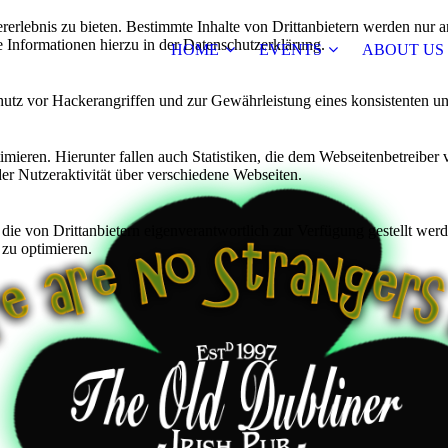
lebnis zu bieten. Bestimmte Inhalte von Drittanbietern werden nur ang
e Informationen hierzu in der Datenschutzerklärung.
HOME
EVENTS
ABOUT US
utz vor Hackerangriffen und zur Gewährleistung eines konsistenten un
ieren. Hierunter fallen auch Statistiken, die dem Webseitenbetreiber v
r Nutzeraktivität über verschiedene Webseiten.
 die von Drittanbietern eigenverantwortlich zur Verfügung gestellt wer
 zu optimieren.