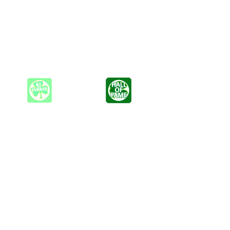
t.
Patti Smith, James Brown, Mr. Big, The Doors, Spooky Tooth,
eben möchte.