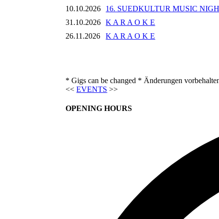
10.10.2026
16. SUEDKULTUR MUSIC NIG
31.10.2026
K A R A O K E
26.11.2026
K A R A O K E
* Gigs can be changed * Änderungen vorbehalte
<<
EVENTS
>>
OPENING HOURS