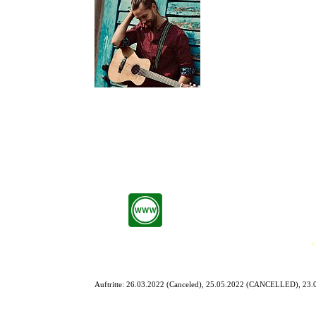
Vielfältig, echt und handgema
werden. Er nahm klassischen Kl
DJ auf. Er Ist ein gerngesehen
Auf seinem Weg unterstützte er
er 2019 Adam Brixtons neues A
Inspiriert von der kalifornischen Sonne und den good vibes schri
Fred Martin geht es darum seine Zuhörer zu inspirieren und ihnen
möchte vermitteln, dass nur geteiltes Glück echte Freude ist un
eine gemeinnützige Organisation gründen und die Hälfte seiner Einn
*
Auftritte: 26.03.2022 (Canceled), 25.05.2022 (CANCELLED), 23.