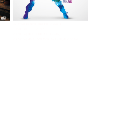
Im The Old Dubliner - Irish Pub - Hamburg
- 18:00 Uhr | DOORS OPEN
- 19:00 Uhr | MARK CURRAN | Rock-Pop
- 21:30 Uhr | MIKEL ONETWO | Rockabilly-Rock 'n' Roll