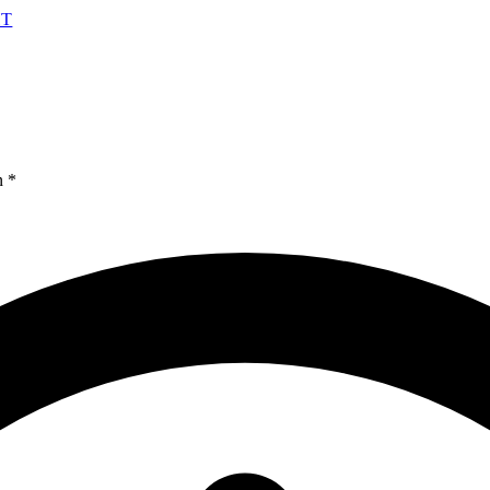
HT
n *