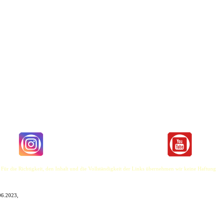
cht. Diese Attribute passen am besten zu Fred Martins Sound. Das Multitalent wurde 1990 in
avierunterricht, lernte autodidaktisch Gitarre, begann mit 17 zu singen, gründete eine Rockba
er Gast in diversen Irish Pubs, auf den Bühnen verschiedener Bars der Reeperbahn, in der Fußg
 eine Vielzahl anderer Künstler, wie beispielsweise die russische Sängerin Anna Mirani oder
lbum „Back to myself“ produzierte, wurde ihm klar, dass er als Solo-Künstler durchstarten mö
eb er im Auslandssemester seines Masterstudiums im Fach Medienmanagement eigenen Texte für 
 für ein paar Minuten eine Zuflucht aus ihrem Alltag zu bieten. Der bekennende Buddhist verfo
d dass man versuchen sollte im Hier und Jetzt zu leben. Außerdem sollte man zum Besten Ander
ahmen in sie investieren. „Into the sunset“ ist ab April 2021 erhältlich.
 Für die Richtigkeit, den Inhalt und die Vollständigkeit der Links übernehmen wir keine Haftung
06.2023,