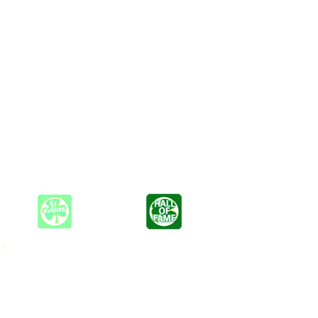
 Hamburg geboren und beschloss im Alter von 13 Jahren Musiker zu
nd und tritt regelmäßig sowohl als Singer-Songwriter als auch als
ängerzone, auf Hochzeiten und auf Festivals.
 den Musiker, Schauspieler und Moderator Sascha Herchenbach. Als
chte.
sein erstes eigenes Studioalbum „into the sunset“.
lgt das Ziel durch seine Musik einen Unterschied zu machen. Er
er Handeln. Deswegen möchte Fred Martin im neuen Jahr, 2021,
 *