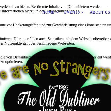
lebnis zu bieten. Bestimmte Inhalte von Drittanbietern werden nur ang
e Informationen hierzu in der Datenschutzerklärung.
HOME
EVENTS
ABOUT US
utz vor Hackerangriffen und zur Gewährleistung eines konsistenten un
ieren. Hierunter fallen auch Statistiken, die dem Webseitenbetreiber v
r Nutzeraktivität über verschiedene Webseiten.
 die von Drittanbietern eigenverantwortlich zur Verfügung gestellt wer
 zu optimieren.