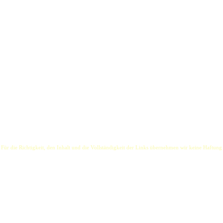
ekte Wetter für den Blues, es hat auch die perfekten Jungs dafür: Der eine kommt von der Werft
ues werft" spielen den wahrscheinlich bestgelaunten Blues der Stadt, nebenbei feinsten Jaz
uose Improvisationen zum Staunen, groovige Balladen, eigene Songs zum Überraschenlassen.
tapellauf. Auch bei gutem Wetter!
ähriger Duo-Partner von Blues-Legende Abi Wallenstein, ist ein Virtuose an der Blues Har
chlagzeug) und Andreas Ravn (Bass) kann er entweder dezent unterhalten – oder stilvoll das 
 Für die Richtigkeit, den Inhalt und die Vollständigkeit der Links übernehmen wir keine Haftung