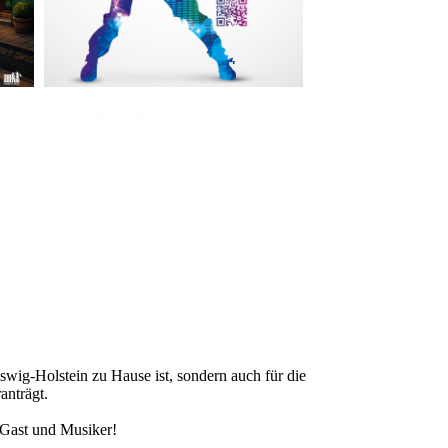
Im The Old Dubliner - Irish Pub - Hamburg
- 18:00 Uhr | DOORS OPEN
- 19:00 Uhr | MARK CURRAN | Rock-Pop
- 21:30 Uhr | MIKEL ONETWO | Rockabilly-Rock 'n' Roll
eswig-Holstein zu Hause ist, sondern auch für die
anträgt.
r Gast und Musiker!