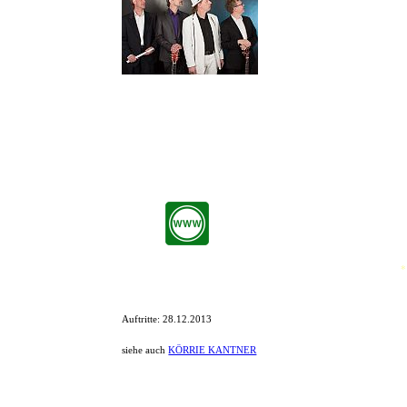
Hamburg hat nicht nur das perf
Hafen. Die vier Jungs von "bl
nordische Art.
Klassiker zum Mitsingen, virt
Immer ein Erlebnis auf Konzerten, für Veranstaltungen und beim S
Körrie Kantner (Gesang, Blues Harp, Piano), bekannt als langj
Entertainer. Zusammen mit Bernd Nowak (Gitarre), Bernd Dietz (S
*
Auftritte:
28.12.2013
siehe auch
KÖRRIE KANTNER