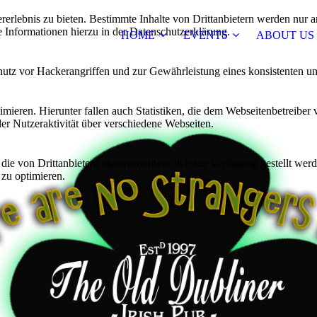
lebnis zu bieten. Bestimmte Inhalte von Drittanbietern werden nur ang
e Informationen hierzu in der Datenschutzerklärung.
HOME
EVENTS
ABOUT US
utz vor Hackerangriffen und zur Gewährleistung eines konsistenten un
ieren. Hierunter fallen auch Statistiken, die dem Webseitenbetreiber v
r Nutzeraktivität über verschiedene Webseiten.
 die von Drittanbietern eigenverantwortlich zur Verfügung gestellt wer
 zu optimieren.