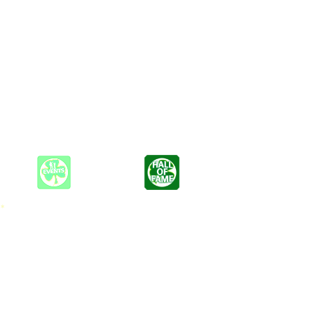
, der andere ist quasi auf einer aufgewachsen, der dritte wohnt im
z, groovigen Boogie und derben Rock´n´Roll - alles auf angenehm
p und am Boogie-Piano, ein begeisternder Sänger, Frontmann und
Haus rocken!
 *