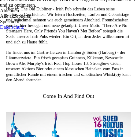
und zu optimieren.
Hier im The Old Dubliner - Irish Pub schreibt das Leben seine
Ablehnen
schönsten Geschichten. Wir feiern Hochzeiten, Taufen und Geburtstage
Alle akzeptieren
und manchmal nehmen wir auch gemeinsam Abschied. Freundschaften
Speichern
werden hier besiegelt und neue geknüpft. Unser Motto "There Are No
Datenschutz
Strangers Here, Only Friends You Haven't Met Before" spiegelt die
Seele unseres Irish Pubs wieder: Ein Ort, an dem Jeder willkommen ist
und sich zu Hause fühlt.
Ihr findet uns im Gastro-Herzen in Hamburgs Süden (Harburg) - der
Lämmertwiete. Ein frisch gezapftes Guinness, Kilkenny, Newcastle
Brown Ale, Murphy's Irish Red, Hop House 13, Strongbow Cider,
unserem Aktions Bier oder einem klassischen Heineken vom Fass in
gemütlicher Runde mit einem irischen und schottischen Whisk(e)y kann
den Abend abrunden.
Come In And Find Out