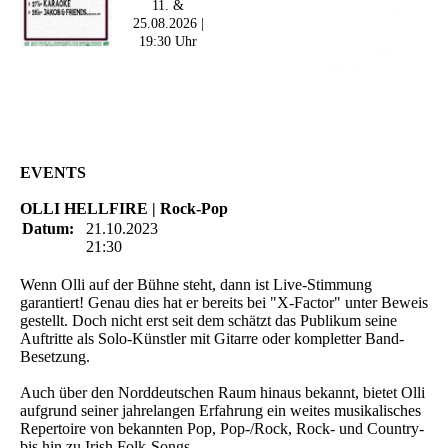
11. &
- 19:00 Uhr | MARK
25.08.2026 |
CURRAN | Rock-Pop
19:30 Uhr
- 21:30 Uhr | MIKEL
ONETWO |
Rockabilly-Rock 'n'
Roll
EVENTS
OLLI HELLFIRE | Rock-Pop
Datum:
21.10.2023
21:30
Wenn Olli auf der Bühne steht, dann ist Live-Stimmung
garantiert! Genau dies hat er bereits bei "X-Factor" unter Beweis
gestellt. Doch nicht erst seit dem schätzt das Publikum seine
Auftritte als Solo-Künstler mit Gitarre oder kompletter Band-
Besetzung.
Auch über den Norddeutschen Raum hinaus bekannt, bietet Olli
aufgrund seiner jahrelangen Erfahrung ein weites musikalisches
Repertoire von bekannten Pop, Pop-/Rock, Rock- und Country-
bis hin zu Irish Folk-Songs.