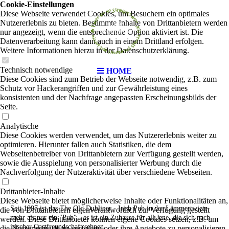
Cookie-Einstellungen
Diese Webseite verwendet Cookies, um Besuchern ein optimales
Nutzererlebnis zu bieten. Bestimmte Inhalte von Drittanbietern werden
nur angezeigt, wenn die entsprechende Option aktiviert ist. Die
Datenverarbeitung kann dann auch in einem Drittland erfolgen.
Weitere Informationen hierzu in der Datenschutzerklärung.
Technisch notwendige
HOME
Diese Cookies sind zum Betrieb der Webseite notwendig, z.B. zum
Schutz vor Hackerangriffen und zur Gewährleistung eines
konsistenten und der Nachfrage angepassten Erscheinungsbilds der
Seite.
Analytische
Diese Cookies werden verwendet, um das Nutzererlebnis weiter zu
optimieren. Hierunter fallen auch Statistiken, die dem
Webseitenbetreiber von Drittanbietern zur Verfügung gestellt werden,
sowie die Ausspielung von personalisierter Werbung durch die
Nachverfolgung der Nutzeraktivität über verschiedene Webseiten.
Drittanbieter-Inhalte
Diese Webseite bietet möglicherweise Inhalte oder Funktionalitäten an,
Seit 1997 ist das The Old Dubliner - Irish Pub in der Lämmertwiete
die von Drittanbietern eigenverantwortlich zur Verfügung gestellt
mehr als nur ein "Pub" - es ist ein Zuhause für all Jene, die sich nach
werden. Diese Drittanbieter können eigene Cookies setzen, z.B. um
irischer Gastfreundschaft sehnen.
die Nutzeraktivität zu verfolgen oder ihre Angebote zu personalisieren