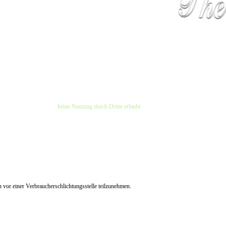
angegebene Fotografen -
keine Nutzung durch Dritte erlaubt
amburg
&
www.instagram.com/olddubliner
en vor einer Verbraucherschlichtungsstelle teilzunehmen.