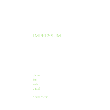
IMPRESSUM
Angaben gemäß $ 5 TMG
The Old Dubliner - Irish Pub – Hamburg
Kirsten Czeskleba-Huuck & Christina Lürken GbR
Neue Straße 58 // Lämmertwiete
21073 Hamburg-Harburg
Kontakt
phone
: +49 (0) 40 77 11 04 45
fax
: +49 (0) 40 71 66 81 20
web
:
www.olddubliner.de
e-mail
: info@olddubliner.de
Social Media
www.facebook.com/olddubliner
www.twitter.com/Old_DublinerHH