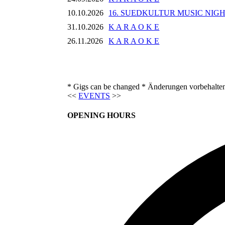
10.10.2026
16. SUEDKULTUR MUSIC NIG
31.10.2026
K A R A O K E
26.11.2026
K A R A O K E
* Gigs can be changed * Änderungen vorbehalte
<<
EVENTS
>>
OPENING HOURS