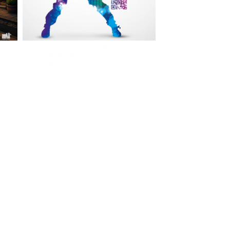
Im The Old Dubliner - Irish Pub - Hamburg
- 18:00 Uhr | DOORS OPEN
- 19:00 Uhr | MARK CURRAN | Rock-Pop
- 21:30 Uhr | MIKEL ONETWO | Rockabilly-Rock 'n' Roll