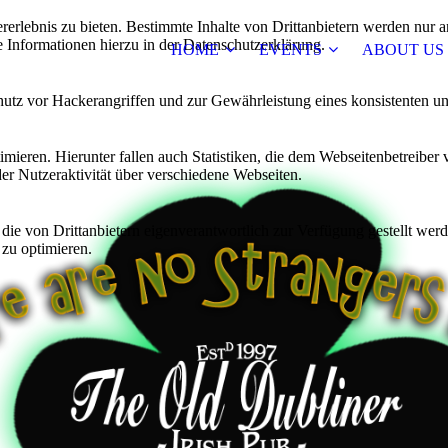
lebnis zu bieten. Bestimmte Inhalte von Drittanbietern werden nur ang
e Informationen hierzu in der Datenschutzerklärung.
HOME
EVENTS
ABOUT US
utz vor Hackerangriffen und zur Gewährleistung eines konsistenten un
ieren. Hierunter fallen auch Statistiken, die dem Webseitenbetreiber v
r Nutzeraktivität über verschiedene Webseiten.
 die von Drittanbietern eigenverantwortlich zur Verfügung gestellt wer
 zu optimieren.