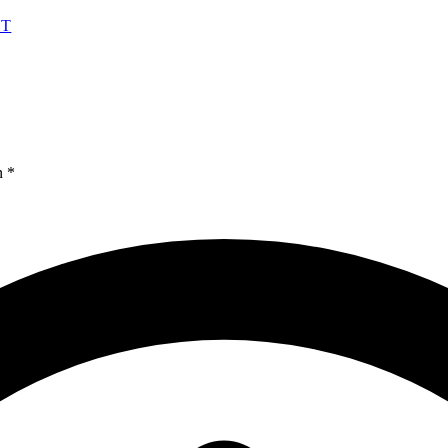
HT
n *