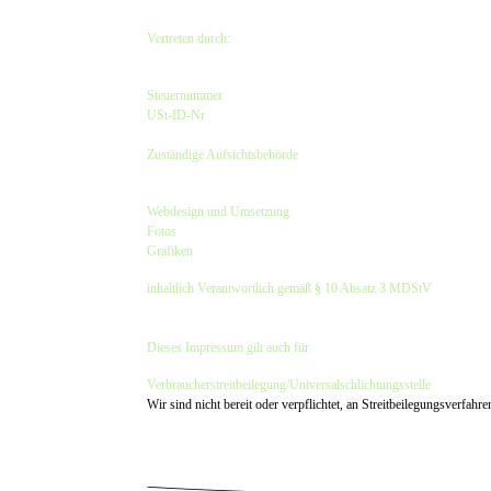
www.instagram.com/olddubliner
Vertreten durch:
Kirsten Czeskleba-Huuck & Christina Lürken GbR
Steuernummer
: 47/632/00308
USt-ID-Nr
.: DE257797913
Finanzamt Hamburg-Harburg
Zuständige Aufsichtsbehörde
:
Bezirksamt Hamburg-Harburg - Verbraucherschutzamt
Webdesign und Umsetzung
:
dwARV-design
Fotos
: © Hinnerk Rümenapf, Besser im Blick und bei den Fotos 
Grafiken
: © dwARV-design & The Old Dubliner - Irish Pub - H
inhaltlich Verantwortlich gemäß § 10 Absatz 3 MDStV
:
Kirsten Czeskleba-Huuck & Christina Lürken GbR
(Anschrift wie oben)
Dieses Impressum gilt auch für
www.facebook.com/OldDubliner
Verbraucher­streit­beilegung/Universal­schlichtungs­stelle
Wir sind nicht bereit oder verpflichtet, an Streitbeilegungsverfahr