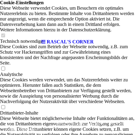
Cookie-Einstellungen
Diese Webseite verwendet Cookies, um Besuchern ein optimales
Nutzererlebnis zu bieten. Bestimmte Inhalte von Drittanbietern werden
nur angezeigt, wenn die entsprechende Option aktiviert ist. Die
Datenverarbeitung kann dann auch in einem Drittland erfolgen.
Weitere Informationen hierzu in der Datenschutzerklärung.
Technisch notwendige
RASCAL'S CORNER
Diese Cookies sind zum Betrieb der Webseite notwendig, z.B. zum
Schutz vor Hackerangriffen und zur Gewährleistung eines
konsistenten und der Nachfrage angepassten Erscheinungsbilds der
Seite.
Analytische
Diese Cookies werden verwendet, um das Nutzererlebnis weiter zu
optimieren. Hierunter fallen auch Statistiken, die dem
Webseitenbetreiber von Drittanbietern zur Verfügung gestellt werden,
sowie die Ausspielung von personalisierter Werbung durch die
Nachverfolgung der Nutzeraktivität über verschiedene Webseiten.
Drittanbieter-Inhalte
Diese Webseite bietet möglicherweise Inhalte oder Funktionalitäten an,
RASCAL's CORNER
die von Drittanbietern eigenverantwortlich zur Verfügung gestellt
|
Irish Folk-
werden. Diese Drittanbieter können eigene Cookies setzen, z.B. um
Country-Rock'n'Roll
die Nutzeraktivität zu verfolgen oder ihre Angebote zu personalisieren