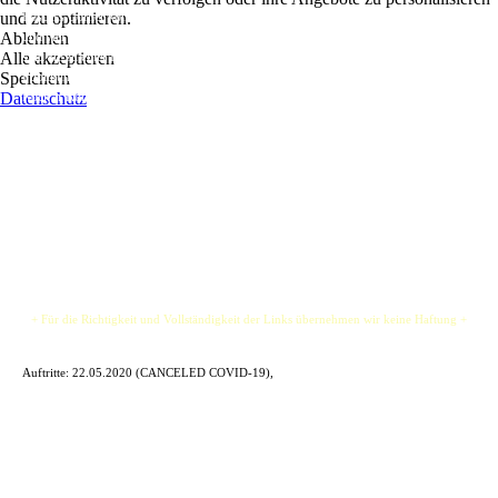
und zu optimieren.
Rascal's Corner kommen aus Krefeld. Mit jeder Menge Shows in den letzten 5 Jahren
Ablehnen
und viel Zeit, die sie für die Feinabstimmung des Rascals-Sound aufgewendet haben,
Alle akzeptieren
sind sie zu einer Live-Band geworden, die es bis jetzt immer geschafft hat ihr
Speichern
Publikum zu begeistern. Sie verbinden Elemente aus dem Irish Folk, Country und
Datenschutz
Rock’n’Roll zu einer wunderbar tanzbaren Folkrock-Mischung und bringen damit
jede Hütte zum Kochen!
Nach dem ersten Album "Bridge over the Labyrinth" (2014) und der EP "The train is
rolling" (2016) sind sie 2019 mit ihrem neuen Album "Just that time" wieder
unterwegs.
+ Für die Richtigkeit und Vollständigkeit der Links übernehmen wir keine Haftung +
Auftritte:
22.05.2020 (CANCELED COVID-19),