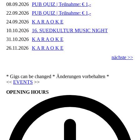
08.09.2026
PUB QUIZ | Teilnahme: € 1,-
22.09.2026
PUB QUIZ | Teilnahme: € 1,-
24.09.2026
K A R A O K E
10.10.2026
16. SUEDKULTUR MUSIC NIGHT
31.10.2026
K A R A O K E
26.11.2026
K A R A O K E
nächste >>
* Gigs can be changed * Änderungen vorbehalten *
<<
EVENTS
>>
OPENING HOURS