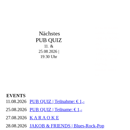
Im The Old Dubliner -
Nächstes
Irish Pub - Hamburg
PUB QUIZ
- 18:00 Uhr | DOORS
OPEN
11. &
- 19:00 Uhr | MARK
25.08.2026 |
CURRAN | Rock-Pop
19:30 Uhr
- 21:30 Uhr | MIKEL
ONETWO |
Rockabilly-Rock 'n'
Roll
EVENTS
11.08.2026
PUB QUIZ | Teilnahme: € 1,-
25.08.2026
PUB QUIZ | Teilname: € 1,-
27.08.2026
K A R A O K E
28.08.2026
JAKOB & FRIENDS | Blues-Rock-Pop