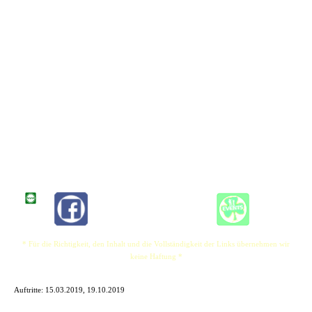
Ivie ist auch durch ganz Südamerika und Europa gereist und hat mit großartigen
Musikern aus der ganzen Welt gespielt. Ivie, der derzeit in Deutschland lebt, hat 2017
eine Band gegründet. Ausverkaufte Auftritte, Headlining Stadtfeste, die Titelseite von
Zeitungen und eine riesige Fangemeinde hat Ivie in so kurzer Zeit erreicht. Seine
Musik wird auf Radiosendern wie Radio ZuSa und Handwerker Radio gespielt. Ivie
startete sein eigenes Musikfestival Mühlen-Fest an der Woltersburger Mühle in
Uelzen, das 2018 ein großer Erfolg wurde und jährlich stattfinden wird.
Im Juni 2019 wurde die Clint Ivie Band eingeladen beim Uelzen Open aiR Festival
mit UB40, Paul Young, Nik Kershaw und Fischer-Z zu spielen. Die Clint Ivie Band
arbeitet derzeit an einem neuen Album mit dem Titel "Now". Ein 10-12 Song-Album
von Songs, die Ivie im letzten Jahr geschrieben hat, die die meisten seiner Fans bereits
bei Ivies Live-Auftritten mitsingen.
* Für die Richtigkeit, den Inhalt und die Vollständigkeit der Links übernehmen wir
keine Haftung *
Auftritte:
15.03.2019, 19.10.2019