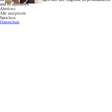
und zu optimieren.
Clint Ivie ist ein amerikanischer Sänger,
Ablehnen
Songwriter, Performer und Multi-Instrumentalist aus Atlanta, Georgia. Seine Musik
Alle akzeptieren
wird allgemein als eine Mischung aus Blues, Soul, Folk, Country, Groove, Rock
Speichern
beschrieben.
Datenschutz
Nach seinem 2005er Debüt "Is There Any Love" trat Clint Ivie mit seiner Band Sol
Junky als Headliner und Vorgruppe für Künstler wie John Mayer, Cheryl Crow,
Citizen Cope, The Marshall Tucker Band, Lady Antebellum, Outcast, Dirty Dozen
Brass Band, Blackberry Smoke und viele mehr auf.
Clint Ivie ist bekannt für seine energiegeladenen Live-Auftritte. Ausverkauf von
Atlanta-Locations wie Vinyl, Center Stage und Smiths Old Bar. Er war Headliner bei
großen Festivals wie dem Atlanta's Dogwood Festival, dem Candler Park Festival und
dem Smoke on The Water Festival. Ivies 2014er Veröffentlichung von "Alive" wurde
vom 3-fachen Grammy-Gewinner Don McCollister produziert und auf Radiosendern
in den gesamten Vereinigten Staaten gespielt. Ivie ist regelmäßig auf Tournee
gegangen und hat Orte wie die Mohegan Sun in Main, The Horse Shoe in Las Vegas
und unzählige Festivals besucht. Ivie hatte Gastmusiker, die mit ihm
zusammenarbeiteten, wie Chuck Levall von den Rolling Stones, Jimmy Hall von Wet
Willie, Ryan Newell von Sister Hazel und Coy Bowles von der Zac Brown Band.
Ivie hat auch Songs mit Grammy Winner Zac Brown's Southern Ground Recording
Artist Sonia Leigh, The Wheeler Boys, Barry Waldrep und als Ghostwriter bei
anderen Songs geschrieben.