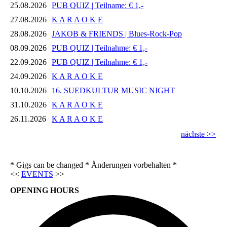
25.08.2026
PUB QUIZ | Teilname: € 1,-
27.08.2026
K A R A O K E
28.08.2026
JAKOB & FRIENDS | Blues-Rock-Pop
08.09.2026
PUB QUIZ | Teilnahme: € 1,-
22.09.2026
PUB QUIZ | Teilnahme: € 1,-
24.09.2026
K A R A O K E
10.10.2026
16. SUEDKULTUR MUSIC NIGHT
31.10.2026
K A R A O K E
26.11.2026
K A R A O K E
nächste >>
* Gigs can be changed * Änderungen vorbehalten *
<<
EVENTS
>>
OPENING HOURS