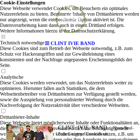
Cookie-Einstellungen
Diese Webseite verwendet Cookies, um Besuchern ein optimales
Nutzererlebnis zu bieten. Bestimmte Inhalte von Drittanbietern werden
nur angezeigt, wenn die entsprechende Option aktiviert ist. Die
Datenverarbeitung kann dann auch in einem Drittland erfolgen.
Weitere Informationen hierzu in der Datenschutzerklärung.
Technisch notwendige
CLINT IVIE BAND
Diese Cookies sind zum Betrieb der Webseite notwendig, z.B. zum
Schutz vor Hackerangriffen und zur Gewährleistung eines
konsistenten und der Nachfrage angepassten Erscheinungsbilds der
Seite.
Analytische
Diese Cookies werden verwendet, um das Nutzererlebnis weiter zu
optimieren. Hierunter fallen auch Statistiken, die dem
Webseitenbetreiber von Drittanbietern zur Verfügung gestellt werden,
sowie die Ausspielung von personalisierter Werbung durch die
Nachverfolgung der Nutzeraktivität über verschiedene Webseiten.
Drittanbieter-Inhalte
Diese Webseite bietet möglicherweise Inhalte oder Funktionalitäten an,
CLINT IVIE BAND
die von Drittanbietern eigenverantwortlich zur Verfügung gestellt
|
Blues-Soul-
werden. Diese Drittanbieter können eigene Cookies setzen, z.B. um
Folk-Country-Groove-Rock
die Nutzeraktivität zu verfolgen oder ihre Angebote zu personalisieren