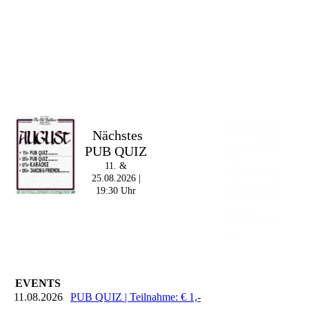
Im The Old Dubliner -
Nächstes
Irish Pub - Hamburg
PUB QUIZ
- 18:00 Uhr | DOORS
OPEN
11. &
- 19:00 Uhr | MARK
25.08.2026 |
CURRAN | Rock-Pop
19:30 Uhr
- 21:30 Uhr | MIKEL
ONETWO |
Rockabilly-Rock 'n'
Roll
EVENTS
11.08.2026
PUB QUIZ | Teilnahme: € 1,-