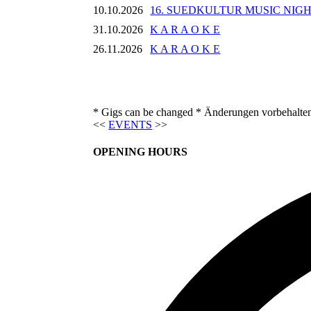
10.10.2026
16. SUEDKULTUR MUSIC NIG
31.10.2026
K A R A O K E
26.11.2026
K A R A O K E
* Gigs can be changed * Änderungen vorbehalte
<<
EVENTS
>>
OPENING HOURS