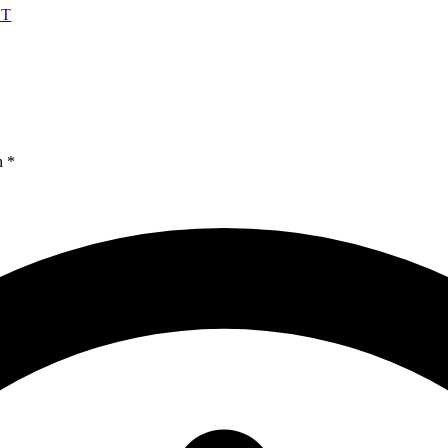
HT
n *