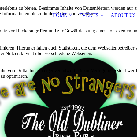
lebnis zu bieten. Bestimmte Inhalte von Drittanbietern werden nur ang
e Informationen hierzu in der Datenschutzerklärung.
HOME
EVENTS
ABOUT US
utz vor Hackerangriffen und zur Gewährleistung eines konsistenten un
ieren. Hierunter fallen auch Statistiken, die dem Webseitenbetreiber v
r Nutzeraktivität über verschiedene Webseiten.
 die von Drittanbietern eigenverantwortlich zur Verfügung gestellt wer
 zu optimieren.