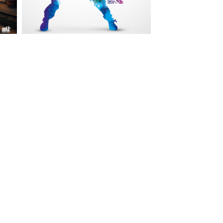
Im The Old Dubliner - Irish Pub - Hamburg
- 18:00 Uhr | DOORS OPEN
- 19:00 Uhr | MARK CURRAN | Rock-Pop
- 21:30 Uhr | MIKEL ONETWO | Rockabilly-Rock 'n' Roll