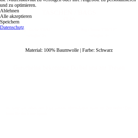
und zu optimieren.
Ablehnen
TASCHEN / BAGS
Alle akzeptieren
€8,00
Speichern
Datenschutz
Bag / Tasche "OVAL"
Bag / Tasche "CIRCLE"
verfügbar: 5x
verfügbar: 4x
Material: 100% Baumwolle | Farbe: Schwarz
Gut
scheine bekommst Du bei uns am Tresen
Ihr wollt uns neben dem Kauf unserer Merch-Artikel durch die Zeit helfen? Dies
könnt Ihr durch eine Spende.