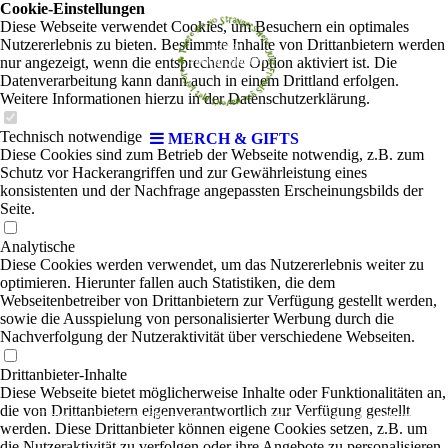
Cookie-Einstellungen
Diese Webseite verwendet Cookies, um Besuchern ein optimales
Nutzererlebnis zu bieten. Bestimmte Inhalte von Drittanbietern werden
nur angezeigt, wenn die entsprechende Option aktiviert ist. Die
Datenverarbeitung kann dann auch in einem Drittland erfolgen.
Weitere Informationen hierzu in der Datenschutzerklärung.
Technisch notwendige
MERCH & GIFTS
Diese Cookies sind zum Betrieb der Webseite notwendig, z.B. zum
Schutz vor Hackerangriffen und zur Gewährleistung eines
konsistenten und der Nachfrage angepassten Erscheinungsbilds der
Seite.
Analytische
Diese Cookies werden verwendet, um das Nutzererlebnis weiter zu
optimieren. Hierunter fallen auch Statistiken, die dem
Webseitenbetreiber von Drittanbietern zur Verfügung gestellt werden,
sowie die Ausspielung von personalisierter Werbung durch die
Nachverfolgung der Nutzeraktivität über verschiedene Webseiten.
Drittanbieter-Inhalte
Diese Webseite bietet möglicherweise Inhalte oder Funktionalitäten an,
die von Drittanbietern eigenverantwortlich zur Verfügung gestellt
Unsere Taschen gibt es nun bei uns am Tresen zu erwerben
werden. Diese Drittanbieter können eigene Cookies setzen, z.B. um
die Nutzeraktivität zu verfolgen oder ihre Angebote zu personalisieren