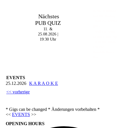
Im The Old Dubliner -
Nächstes
Irish Pub - Hamburg
PUB QUIZ
- 18:00 Uhr | DOORS
OPEN
11. &
- 19:00 Uhr | MARK
25.08.2026 |
CURRAN | Rock-Pop
19:30 Uhr
- 21:30 Uhr | MIKEL
ONETWO |
Rockabilly-Rock 'n'
Roll
EVENTS
25.12.2026
K A R A O K E
<< vorherige
* Gigs can be changed * Änderungen vorbehalten *
<<
EVENTS
>>
OPENING HOURS