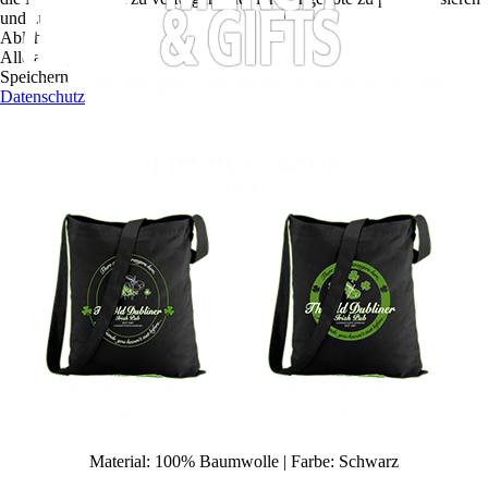
und zu optimieren.
Ablehnen
Alle akzeptieren
Speichern
Unsere Taschen gibt es nun bei uns am Tresen zu erwerben
Datenschutz
TASCHEN / BAGS
€8,00
Bag / Tasche "OVAL"
Bag / Tasche "CIRCLE"
verfügbar: 5x
verfügbar: 4x
Material: 100% Baumwolle | Farbe: Schwarz