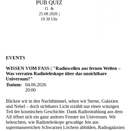
PUB QUIZ
- 18:00 Uhr | DOORS
OPEN
11. &
- 19:00 Uhr | MARK
25.08.2026 |
CURRAN | Rock-Pop
19:30 Uhr
- 21:30 Uhr | MIKEL
ONETWO |
Rockabilly-Rock 'n'
Roll
EVENTS
WISSEN VOM FASS | "Radiowellen aus fernen Welten –
Was verraten Radioteleskope über das unsichtbare
Universum?"
Datum:
04.06.2026
20:00
Blicken wir in den Nachthimmel, sehen wir Sterne, Galaxien
und Nebel – doch sichtbares Licht erzählt nur einen winzigen
Teil der kosmischen Geschichte. Dank Radiostrahlung aus dem
All öffnet sich ein ganz anderes Fenster ins Universum. Wir
beleuchten, wie Radioteleskope gewaltige Jets aus
supermassereichen Schwarzen Löchern abbilden, Radiogalaxien