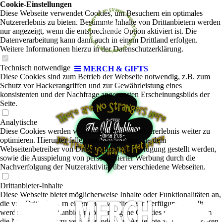
Cookie-Einstellungen
Diese Webseite verwendet Cookies, um Besuchern ein optimales
Nutzererlebnis zu bieten. Bestimmte Inhalte von Drittanbietern werden
nur angezeigt, wenn die entsprechende Option aktiviert ist. Die
Datenverarbeitung kann dann auch in einem Drittland erfolgen.
Weitere Informationen hierzu in der Datenschutzerklärung.
Technisch notwendige
MERCH & GIFTS
Diese Cookies sind zum Betrieb der Webseite notwendig, z.B. zum
Schutz vor Hackerangriffen und zur Gewährleistung eines
konsistenten und der Nachfrage angepassten Erscheinungsbilds der
Seite.
Analytische
Diese Cookies werden verwendet, um das Nutzererlebnis weiter zu
optimieren. Hierunter fallen auch Statistiken, die dem
Webseitenbetreiber von Drittanbietern zur Verfügung gestellt werden,
sowie die Ausspielung von personalisierter Werbung durch die
Nachverfolgung der Nutzeraktivität über verschiedene Webseiten.
Drittanbieter-Inhalte
Diese Webseite bietet möglicherweise Inhalte oder Funktionalitäten an,
die von Drittanbietern eigenverantwortlich zur Verfügung gestellt
werden. Diese Drittanbieter können eigene Cookies setzen, z.B. um
die Nutzeraktivität zu verfolgen oder ihre Angebote zu personalisieren