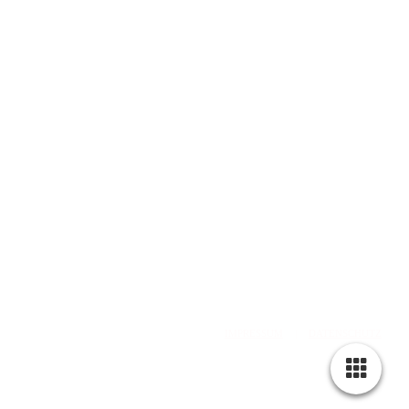
web: www.olddubliner.de
e-mail: info@olddubliner.de
© 1997 - 2026 | The Old Dubliner - Irish Pub – Hamburg
-Harburg
design by
DWARV-
DESIGN
IMPRESSUM
|
DATENSCHUTZ