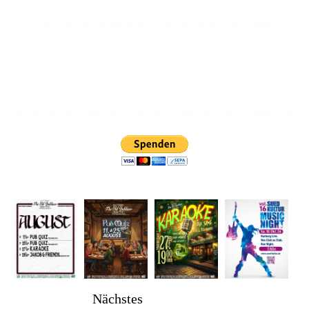
Gut
scheine bekommst Du bei uns am Tresen
Ihr wollt uns neben dem Kauf unserer Merch-Artikel durch die Zeit helfen? Dies
könnt Ihr durch eine Spende.
Im The Old Dubliner -
Nächstes
Irish Pub - Hamburg