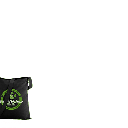
 / Tasche "CIRCLE"
verfügbar: 4x