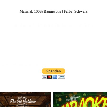
Material: 100% Baumwolle | Farbe: Schwarz
Gut
scheine bekommst Du bei uns am Tresen
t helfen? Dies könnt Ihr durch eine Spende.