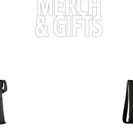
Unsere Taschen gibt es nun bei uns am Tresen zu erwerben
TASCHEN / BAGS
€8,00
"
Bag