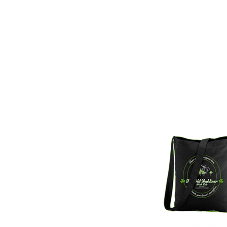
Bag / Tasche "OVAL
verfügbar: 5x