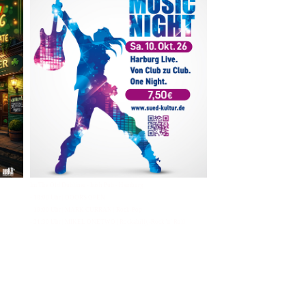
Im The Old Dubliner - Irish Pub - Hamburg
- 18:00 Uhr | DOORS OPEN
- 19:00 Uhr | MARK CURRAN | Rock-Pop
- 21:30 Uhr | MIKEL ONETWO | Rockabilly-Rock 'n' Roll