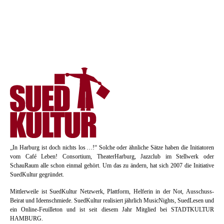
Schwerpunkten.
Und das Beste: Durch die unterschiedlichen Programme und Szenen unserer
Mitglieder werden alle Genres von Avantgarde bis Mainstream vertreten.
Denn jeder
Club bietet sein Bestes – für alle!
„In Harburg ist doch nichts los …!“ Solche oder ähnliche Sätze haben die Initiatoren
vom Café Leben! Consortium, TheaterHarburg, Jazzclub im Stellwerk oder
SchauRaum alle schon einmal gehört. Um das zu ändern, hat sich 2007 die Initiative
SuedKultur gegründet.
Mittlerweile ist SuedKultur Netzwerk, Plattform, Helferin in der Not, Ausschuss-
Beirat und Ideenschmiede. SuedKultur realisiert jährlich MusicNights, SuedLesen und
ein Online-Feuilleton und ist seit diesem Jahr Mitglied bei STADTKULTUR
HAMBURG.