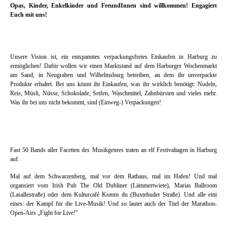
Opas, Kinder, Enkelkinder und FreundInnen sind willkommen!
Engagiert
Euch mit uns!
Unsere Vision ist, ein entspanntes verpackungsfreies Einkaufen in Harburg zu
ermöglichen! Dafür wollen wir einen Marktstand auf dem Harburger Wochenmarkt
am Sand, in Neugraben und Wilhelmsburg betreiben, an dem ihr unverpackte
Produkte erhaltet. Bei uns könnt ihr Einkaufen, was ihr wirklich benötigt: Nudeln,
Reis, Müsli, Nüsse, Schokolade, Seifen, Waschmittel, Zahnbürsten und vieles mehr.
Was ihr bei uns nicht bekommt, sind (Einweg-) Verpackungen!
Fast 50 Bands aller Facetten des Musikgenres traten an elf Festivaltagen in Harburg
auf.
Mal auf dem Schwarzenberg, mal vor dem Rathaus, mal im Hafen! Und mal
organsiert vom Irish Pub The Old Dubliner (Lämmertwiete), Marias Ballroom
(Lasallestraße) oder dem Kulturcafé Komm du (Buxtehuder Straße). Und alle eint
eines: der Kampf für die Live-Musik! Und so lautet auch der Titel der Marathon-
Open-Airs „Fight for Live!"