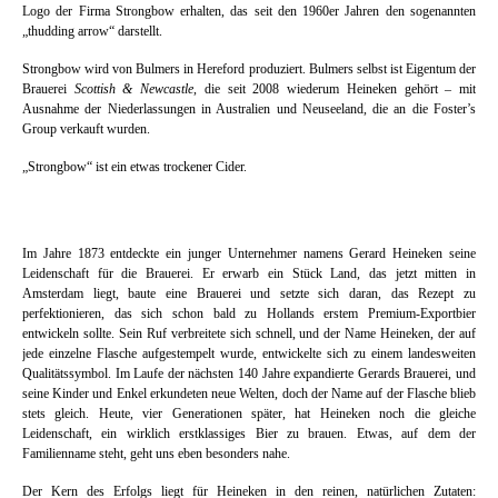
Logo der Firma Strongbow erhalten, das seit den 1960er Jahren den sogenannten
„thudding arrow“ darstellt.
Strongbow wird von Bulmers in Hereford produziert. Bulmers selbst ist Eigentum der
Brauerei
Scottish & Newcastle
, die seit 2008 wiederum Heineken gehört – mit
Ausnahme der Niederlassungen in Australien und Neuseeland, die an die Foster’s
Group verkauft wurden.
„Strongbow“ ist ein etwas trockener Cider.
Im Jahre 1873 entdeckte ein junger Unternehmer namens Gerard Heineken seine
Leidenschaft für die Brauerei. Er erwarb ein Stück Land, das jetzt mitten in
Amsterdam liegt, baute eine Brauerei und setzte sich daran, das Rezept zu
perfektionieren, das sich schon bald zu Hollands erstem Premium-Exportbier
entwickeln sollte. Sein Ruf verbreitete sich schnell, und der Name Heineken, der auf
jede einzelne Flasche aufgestempelt wurde, entwickelte sich zu einem landesweiten
Qualitätssymbol. Im Laufe der nächsten 140 Jahre expandierte Gerards Brauerei, und
seine Kinder und Enkel erkundeten neue Welten, doch der Name auf der Flasche blieb
stets gleich. Heute, vier Generationen später, hat Heineken noch die gleiche
Leidenschaft, ein wirklich erstklassiges Bier zu brauen. Etwas, auf dem der
Familienname steht, geht uns eben besonders nahe.
Der Kern des Erfolgs liegt für Heineken in den reinen, natürlichen Zutaten: