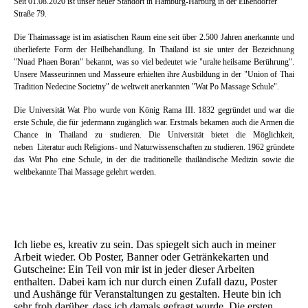
Seit 01.08.2020 ist unser neuer Standort in Hamburg-Harburg in der Eißendorfer
Straße 79.
Die Thaimassage ist im asiatischen Raum eine seit über 2.500 Jahren anerkannte und
überlieferte Form der Heilbehandlung. In Thailand ist sie unter der Bezeichnung
"Nuad Phaen Boran" bekannt, was so viel bedeutet wie "uralte heilsame Berührung".
Unsere Masseurinnen und Masseure erhielten ihre Ausbildung in der "Union of Thai
Tradition Nedecine Societny" de weltweit anerkannten "Wat Po Massage Schule".
Die Universität Wat Pho wurde von König Rama III. 1832 gegründet und war die
erste Schule, die für jedermann zugänglich war. Erstmals bekamen auch die Armen die
Chance in Thailand zu studieren. Die Universität bietet die Möglichkeit,
neben Literatur auch Religions- und Naturwissenschaften zu studieren. 1962 gründete
das Wat Pho eine Schule, in der die traditionelle thailändische Medizin sowie die
weltbekannte Thai Massage gelehrt werden.
Ich liebe es, kreativ zu sein. Das spiegelt sich auch in meiner
Arbeit wieder. Ob Poster, Banner oder Getränkekarten und
Gutscheine: Ein Teil von mir ist in jeder dieser Arbeiten
enthalten. Dabei kam ich nur durch einen Zufall dazu, Poster
und Aushänge für Veranstaltungen zu gestalten. Heute bin ich
sehr froh darüber, dass ich damals gefragt wurde. Die ersten