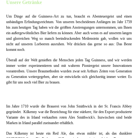
Unsere Getränke
Um Dinge auf die Guinness-Art zu tun, braucht es Abenteuergeist und einen
unbändigen Erfindungsreichtum. Von unseren bescheidenen Anfängen im Jahr 1759
bis zum heutigen Tag haben wir die größten Anstrengungen unternommen, um Ihnen
ein außergewöhnliches Bier liefern zu können. Aber auch wenn es auf unserem langen
und glorreichen Weg so manch beeindruckenden Meilenstein gab, wollen wir uns
nicht auf unseren Lorbeeren ausruhen. Wir drücken das gerne so aus: Das Beste
kommt noch.
Überall auf der Welt genießen die Menschen jeden Tag Guinness, und wir werden
immer weiter experimentieren und mit wahrem Pioniergeist unsere Innovationen
vorantreiben. Unsere Braumethoden wurden zwar seit Arthurs Zeiten von Generation
zu Generation weitergegeben, aber sie entwickeln sich gleichzeitig immer weiter. Es
gibt für uns noch viel Bier zu brauen.
Im Jahre 1710 wurde die Brauerei von John Smithwick in der St. Francis Abbey
gegründet. Kilkenny war die Bezeichnug für eine stärkere, für den Export produzierte
Variante des in Irland verkauften roten Ales Smithwick's. Inzwischen sind beide
Marken in Irland parallel zueinander erhältlich.
Das Kilkenny ist heute ein Red Ale, das etwas milder ist, als das dunklere