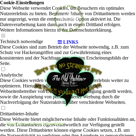
Cookie-Einstellungen
Diese Webseite verwendet Cookies, um Besuchern ein optimales
Nutzererlebnis zu bieten. Bestimmte Inhalte von Drittanbietern werden
nur angezeigt, wenn die entsprechende Option aktiviert ist. Die
Datenverarbeitung kann dann auch in einem Drittland erfolgen.
Weitere Informationen hierzu in der Datenschutzerklärung.
Technisch notwendige
LINKS
Diese Cookies sind zum Betrieb der Webseite notwendig, z.B. zum
Schutz vor Hackerangriffen und zur Gewährleistung eines
konsistenten und der Nachfrage angepassten Erscheinungsbilds der
Seite.
Analytische
Diese Cookies werden verwendet, um das Nutzererlebnis weiter zu
optimieren. Hierunter fallen auch Statistiken, die dem
Webseitenbetreiber von Drittanbietern zur Verfügung gestellt werden,
sowie die Ausspielung von personalisierter Werbung durch die
Nachverfolgung der Nutzeraktivität über verschiedene Webseiten.
Drittanbieter-Inhalte
Diese Webseite bietet möglicherweise Inhalte oder Funktionalitäten an,
Diese Seite wird noch bearbeitet.
die von Drittanbietern eigenverantwortlich zur Verfügung gestellt
werden. Diese Drittanbieter können eigene Cookies setzen, z.B. um
die Nutzeraktivität zu verfolgen oder ihre Angebote zu personalisieren