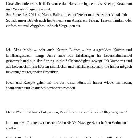
Geschäftsbetriebes, seit 1945 wurde das Haus durchgehend als Kneipe, Restaurant
und Versammlungsort genutzt.
Seit September 2011 ist Marias Ballroom, ein offizieller und lizenzierter Musikclub.
So lädt unser Betrieb auch heute noch zum Ausgehen, Feiern, Tanzen, Trinken oder
einfach nur mal Weggehen und sich Vergnügen ein.
Ich, Miss Molly – oder auch Kerstin Büttner – bin ausgebildete Köchin und
Ernährungscoach. Lange Jahre habe ich Erfahrungen im Lebensmittelhandel
gesammelt und nun den Sprung in die Selbstständigkeit gewagt. Ich koche mit und
aus Leidenschaft, am liebsten mit frischen und natürlichen Zutaten, wo immer möglich
bevorzugt mit regionalen Produkten.
Ideen und Rezepte gehen mir nie aus, daher könnt ihr immer wieder mit neuen,
spannenden und köstlichen Kreationen rechnen.
Deine Wohlfühl-Oase - Entspannen, Wohlfühlen und einfach den Alltag vergessen!
Im Januar 2017 haben wir unseren Asien SBAY Massage-Salon in Neu Wulmstorf
eröffnet.