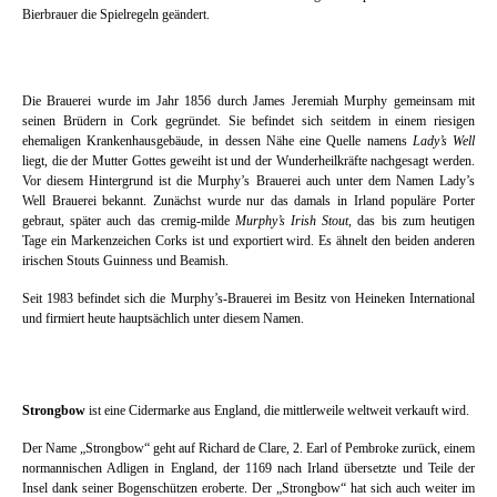
Bierbrauer die Spielregeln geändert.
Die Brauerei wurde im Jahr 1856 durch James Jeremiah Murphy gemeinsam mit
seinen Brüdern in Cork gegründet. Sie befindet sich seitdem in einem riesigen
ehemaligen Krankenhausgebäude, in dessen Nähe eine Quelle namens
Lady’s Well
liegt, die der Mutter Gottes geweiht ist und der Wunderheilkräfte nachgesagt werden.
Vor diesem Hintergrund ist die Murphy’s Brauerei auch unter dem Namen Lady’s
Well Brauerei bekannt. Zunächst wurde nur das damals in Irland populäre Porter
gebraut, später auch das cremig-milde
Murphy’s Irish Stout
, das bis zum heutigen
Tage ein Markenzeichen Corks ist und exportiert wird. Es ähnelt den beiden anderen
irischen Stouts Guinness und Beamish.
Seit 1983 befindet sich die Murphy’s-Brauerei im Besitz von Heineken International
und firmiert heute hauptsächlich unter diesem Namen.
Strongbow
ist eine Cidermarke aus England, die mittlerweile weltweit verkauft wird.
Der Name „Strongbow“ geht auf Richard de Clare, 2. Earl of Pembroke zurück, einem
normannischen Adligen in England, der 1169 nach Irland übersetzte und Teile der
Insel dank seiner Bogenschützen eroberte. Der „Strongbow“ hat sich auch weiter im