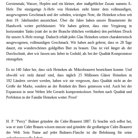
Gerstenmalz, Wasser, Hopfen und ein kleiner, aber maßgeblicher Zusatz namens A-
Hefe. Die einzigartige A-Hefe von Heineken steht hinter dem vollmundigen,
ausgewogenen Geschmack und der subtilen, würzigen Note, die Heineken schon seit
dem 19. Jahrhundert auszeichnet. Über die Jahre haben unsere Braumeister ihr
Handwerk weiter perfektioniert. Wir haben gelernt, dass eine Vergärung in
horizontalen Tanks (statt der in der Branche üblichen vertikalen) den perfekten Druck
für unsere A-Hefe erzeugt. Dadurch erhält jedes Glas Heineken seinen charakteristisch
ausgewogenen, vollmundigen Geschmack. Wir haben auch gelernt, dass es 28 Tage
dauert, ein wunderschönes goldgelbes Bier zu brauen. Das ist viel länger als der
Durchschnitt, aber wir fassen uns lieber in Geduld, als bei der Qualität Kompromisse
einzugehen.
Es ist 140 Jahre her, dass sich Heineken als Mikrobrauerei bezeichnen konnte. Und
obwohl wir stolz darauf sind, dass täglich 25 Millionen Gläser Heineken in
192 Ländern serviert werden, haben wir nie vergessen, dass Qualität nicht an der
Größe der Marke, sondern an der Reinheit des Biers gemessen wird. Auch bei der
Expansion in neue Welten lebt Gerards kompromissloses Streben nach Qualität und
Perfektion in der Familie Heineken weiter. Prost!
H. P. "Percy" Bulmer gründete die Cider-Brauerei 1887. Er brachte sich selbst bei,
was er zum Cider Brauen wissen musste und gründete die großartigste Cider-Brauerei
der Welt. Sein Name auf jeder Bulmers-Flasche ist die Belohnung für seine
aufopferungsvolle Arbeit.