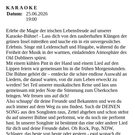
K A R A O K E
Datum:
25.06.2026
19:00
Erlebe die Magie der irischen Lebensfreude auf unserer
Karaoke-Bühne! - Lass dich von den zauberhaften Klängen der
grünen Insel mitreißen und tauche ein in ein unvergessliches
Erlebnis. Singe mit Leidenschaft und Hingabe, während du die
Freiheit der Musik in der warmen, einladenden Atmosphäre des
Old Dubliners spürst.
Mit einem kühlen Pint in der Hand und einem Lied auf den
Lippen feiern wir gemeinsam bis in die frühen Morgenstunden.
Die Bühne gehört dir – entdecke die schier endlose Auswahl an
Liedern, die darauf warten, von dir zum Leben erweckt zu
werden! Sei Teil unserer musikalischen Reise und lass uns
gemeinsam mit jeder Note die Stimmung zum Überkochen
bringen. Wir freuen uns auf dich!
Also schnapp' dir deine Freunde und Bekannten und wen du
auch immer auf dem Weg zu uns findest. Such dir DEINEN
SONG aus den Songlisten raus, Zettel abgeben und schon stehst
du auf unserer Bühne und performst, wie du noch nie performt
hast. In unserer Songliste ist bestimmt das eine oder andere Lied
für dich und deine Freunde dabei. Ob Rock, Pop, NDW,
Schlager, das beste von heute oder gestern - egal wonach dir