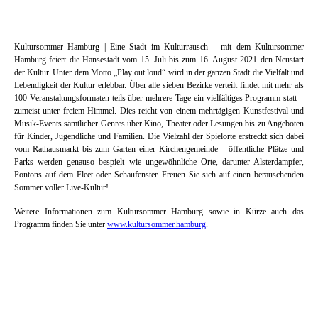
Kultursommer Hamburg | Eine Stadt im Kulturrausch – mit dem Kultursommer
Hamburg feiert die Hansestadt vom 15. Juli bis zum 16. August 2021 den Neustart
der Kultur. Unter dem Motto „Play out loud“ wird in der ganzen Stadt die Vielfalt und
Lebendigkeit der Kultur erlebbar. Über alle sieben Bezirke verteilt findet mit mehr als
100 Veranstaltungsformaten teils über mehrere Tage ein vielfältiges Programm statt –
zumeist unter freiem Himmel. Dies reicht von einem mehrtägigen Kunstfestival und
Musik-Events sämtlicher Genres über Kino, Theater oder Lesungen bis zu Angeboten
für Kinder, Jugendliche und Familien. Die Vielzahl der Spielorte erstreckt sich dabei
vom Rathausmarkt bis zum Garten einer Kirchengemeinde – öffentliche Plätze und
Parks werden genauso bespielt wie ungewöhnliche Orte, darunter Alsterdampfer,
Pontons auf dem Fleet oder Schaufenster. Freuen Sie sich auf einen berauschenden
Sommer voller Live-Kultur!
Weitere Informationen zum Kultursommer Hamburg sowie in Kürze auch das
Programm finden Sie unter
www.kultursommer.hamburg
.