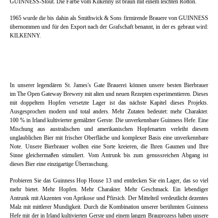
GUINNESS-Stout. Die Farbe vom Kilkenny ist braun mit einem leichten Rotton.
1965 wurde die bis dahin als Smithwick & Sons firmirende Brauere von GUINNESS
übernommen und für den Export nach der Grafschaft benannt, in der es gebraut wird:
KILKENNY.
In unserer legendären St. James's Gate Brauerei können unsere besten Bierbrauer
im The Open Gateway Brewery mit alten und neuen Rezepten experimentieren. Dieses
mit doppeltem Hopfen versetzte Lager ist das nächste Kapitel dieses Projekts.
Ausgesprochen modern und total anders. Mehr Zutaten bedeutet: mehr Charakter.
100 % in Irland kultivierter gemälzter Gerste. Die unverkennbare Guinness Hefe. Eine
Mischung aus australischen und amerikanischen Hopfenarten verleiht diesem
unglaublichen Bier mit frischer Oberfläche und komplexer Basis eine unverkennbare
Note. Unsere Bierbrauer wollten eine Sorte kreieren, die Ihren Gaumen und Ihre
Sinne gleichermaßen stimuliert. Vom Antrunk bis zum genussreichen Abgang ist
dieses Bier eine einzigartige Überraschung.
Probieren Sie das Guinness Hop House 13 und entdecken Sie ein Lager, das so viel
mehr bietet. Mehr Hopfen. Mehr Charakter. Mehr Geschmack. Ein lebendiger
Antrunk mit Akzenten von Aprikose und Pfirsich. Der Mittelteil verdeutlicht dezentes
Malz mit mittlerer Mundigkeit. Durch die Kombination unserer berühmten Guinness
Hefe mit der in Irland kultivierten Gerste und einem langen Brauprozess haben unsere