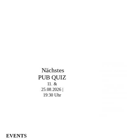
Im The Old Dubliner -
Nächstes
Irish Pub - Hamburg
PUB QUIZ
- 18:00 Uhr | DOORS
OPEN
11. &
- 19:00 Uhr | MARK
25.08.2026 |
CURRAN | Rock-Pop
19:30 Uhr
- 21:30 Uhr | MIKEL
ONETWO |
Rockabilly-Rock 'n'
Roll
EVENTS