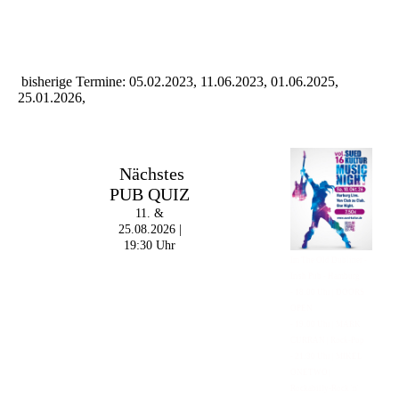
bisherige Termine: 05.02.2023, 11.06.2023, 01.06.2025,
25.01.2026,
Nächstes
PUB QUIZ
11. &
25.08.2026 |
19:30 Uhr
Im The Old Dubliner -
Irish Pub - Hamburg
- 18:00 Uhr | DOORS
OPEN
- 19:00 Uhr | MARK
CURRAN | Rock-Pop
- 21:30 Uhr | MIKEL
ONETWO |
Rockabilly-Rock 'n'