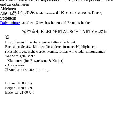
und zu optimieren.
Ablehnen
25.01.2026
4. Kleidertausch-Party
Alle akzeptieren
Am
findet unsere
Speichern
statt.
Datenschutz
Klamotten tauschen, Umwelt schonen und Freude schenken!
👗👕🧥4. KLEIDERTAUSCH-PARTY🥿👒👖
👚
Bringt bis zu 15 saubere, gut erhaltene Teile mit.
Eure alten Schätze könnten für andere ein neues Highlight sein.
(Was nicht getauscht werden konnte, Bitten wir wieder mitzunehmen)
Was wird getauscht?
- Klamotten (für Erwachsene & Kinder)
- Accessoires
🧸MINDESTVERZEHR: €5,-
Einlass: 16:00 Uhr
Beginn: 16:00 Uhr
Ende: ca. 21:00 Uhr