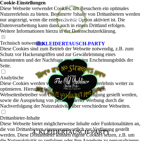
Cookie-Einstellungen
Diese Webseite verwendet Cookies, um Besuchern ein optimales
Nutzererlebnis zu bieten. Bestimmte Inhalte von Drittanbietern werden
nur angezeigt, wenn die entsprechende Option aktiviert ist. Die
Datenverarbeitung kann dann auch in einem Drittland erfolgen.
Weitere Informationen hierzu in der Datenschutzerklärung.
Technisch notwendige
KLEIDERTAUSCH-PARTY
Diese Cookies sind zum Betrieb der Webseite notwendig, z.B. zum
Schutz vor Hackerangriffen und zur Gewährleistung eines
konsistenten und der Nachfrage angepassten Erscheinungsbilds der
Seite.
Analytische
Diese Cookies werden verwendet, um das Nutzererlebnis weiter zu
optimieren. Hierunter fallen auch Statistiken, die dem
Webseitenbetreiber von Drittanbietern zur Verfügung gestellt werden,
sowie die Ausspielung von personalisierter Werbung durch die
Nachverfolgung der Nutzeraktivität über verschiedene Webseiten.
Drittanbieter-Inhalte
Diese Webseite bietet möglicherweise Inhalte oder Funktionalitäten an,
die von Drittanbietern eigenverantwortlich zur Verfügung gestellt
4. KLEIDERTAUSCH-PARTY
werden. Diese Drittanbieter können eigene Cookies setzen, z.B. um
die Nutzeraktivität zu verfolgen oder ihre Angebote zu personalisieren