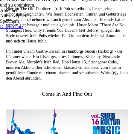
und zu optimieren.
Hier im The Old Dubliner - Irish Pub schreibt das Leben seine
Ablehnen
schönsten Geschichten. Wir feiern Hochzeiten, Taufen und Geburtstage
Alle akzeptieren
und manchmal nehmen wir auch gemeinsam Abschied. Freundschaften
Speichern
werden hier besiegelt und neue geknüpft. Unser Motto "There Are No
Datenschutz
Strangers Here, Only Friends You Haven't Met Before" spiegelt die
Seele unseres Irish Pubs wieder: Ein Ort, an dem Jeder willkommen ist
und sich zu Hause fühlt.
Ihr findet uns im Gastro-Herzen in Hamburgs Süden (Harburg) - der
Lämmertwiete. Ein frisch gezapftes Guinness, Kilkenny, Newcastle
Brown Ale, Murphy's Irish Red, Hop House 13, Strongbow Cider,
unserem Aktions Bier oder einem klassischen Heineken vom Fass in
gemütlicher Runde mit einem irischen und schottischen Whisk(e)y kann
den Abend abrunden.
Come In And Find Out