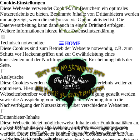
Cookie-Einstellungen
Diese Webseite verwendet Cookies, um Besuchern ein optimales
Nutzererlebnis zu bieten. Bestimmte Inhalte von Drittanbietern werden
nur angezeigt, wenn die entsprechende Option aktiviert ist. Die
Datenverarbeitung kann dann auch in einem Drittland erfolgen.
Weitere Informationen hierzu in der Datenschutzerklärung.
Technisch notwendige
HOME
Diese Cookies sind zum Betrieb der Webseite notwendig, z.B. zum
Schutz vor Hackerangriffen und zur Gewährleistung eines
konsistenten und der Nachfrage angepassten Erscheinungsbilds der
Seite.
Analytische
Diese Cookies werden verwendet, um das Nutzererlebnis weiter zu
optimieren. Hierunter fallen auch Statistiken, die dem
Webseitenbetreiber von Drittanbietern zur Verfügung gestellt werden,
sowie die Ausspielung von personalisierter Werbung durch die
Nachverfolgung der Nutzeraktivität über verschiedene Webseiten.
Drittanbieter-Inhalte
Diese Webseite bietet möglicherweise Inhalte oder Funktionalitäten an,
Seit 1997 ist das The Old Dubliner - Irish Pub in der Lämmertwiete
die von Drittanbietern eigenverantwortlich zur Verfügung gestellt
mehr als nur ein "Pub" - es ist ein Zuhause für all Jene, die sich nach
werden. Diese Drittanbieter können eigene Cookies setzen, z.B. um
irischer Gastfreundschaft sehnen.
die Nutzeraktivität zu verfolgen oder ihre Angebote zu personalisieren