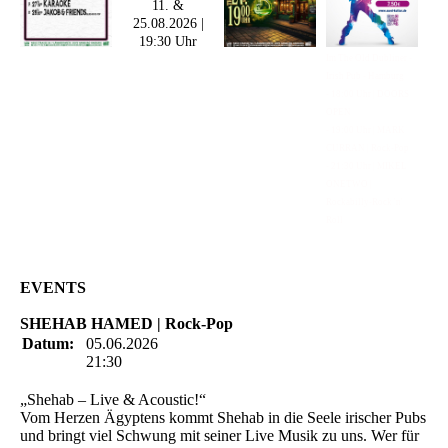
11. &
25.08.2026 |
19:30 Uhr
Im The Old Dubliner -
Irish Pub - Hamburg
- 18:00 Uhr | DOORS
OPEN
- 19:00 Uhr | MARK
CURRAN | Rock-Pop
- 21:30 Uhr | MIKEL
ONETWO |
Rockabilly-Rock 'n'
Roll
EVENTS
SHEHAB HAMED | Rock-Pop
Datum:
05.06.2026
21:30
„Shehab – Live & Acoustic!“
Vom Herzen Ägyptens kommt Shehab in die Seele irischer Pubs
und bringt viel Schwung mit seiner Live Musik zu uns. Wer für