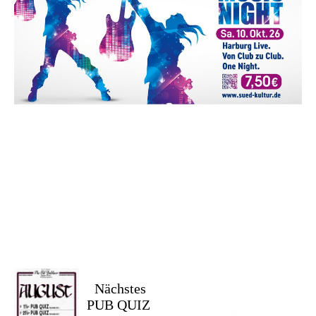
Im The Old Dubliner -
Nächstes
Irish Pub - Hamburg
PUB QUIZ
- 18:00 Uhr | DOORS
OPEN