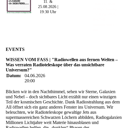
11. &
- 19:00 Uhr | MARK
25.08.2026 |
CURRAN | Rock-Pop
19:30 Uhr
- 21:30 Uhr | MIKEL
ONETWO |
Rockabilly-Rock 'n'
Roll
EVENTS
WISSEN VOM FASS | "Radiowellen aus fernen Welten –
Was verraten Radioteleskope über das unsichtbare
Universum?"
Datum:
04.06.2026
20:00
Blicken wir in den Nachthimmel, sehen wir Sterne, Galaxien
und Nebel – doch sichtbares Licht erzählt nur einen winzigen
Teil der kosmischen Geschichte. Dank Radiostrahlung aus dem
All öffnet sich ein ganz anderes Fenster ins Universum. Wir
beleuchten, wie Radioteleskope gewaltige Jets aus
supermassereichen Schwarzen Löchern abbilden, Radiogalaxien
Millionen Lichtjahre weit Materie hinausblasen und
Radiowellen helfen, die „dunklen“ Phasen der