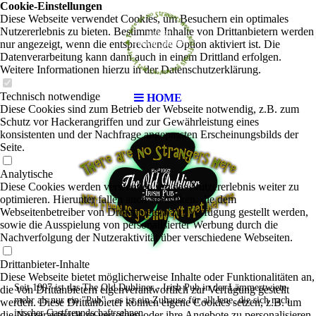
Cookie-Einstellungen
Diese Webseite verwendet Cookies, um Besuchern ein optimales
Nutzererlebnis zu bieten. Bestimmte Inhalte von Drittanbietern werden
nur angezeigt, wenn die entsprechende Option aktiviert ist. Die
Datenverarbeitung kann dann auch in einem Drittland erfolgen.
Weitere Informationen hierzu in der Datenschutzerklärung.
Technisch notwendige
HOME
Diese Cookies sind zum Betrieb der Webseite notwendig, z.B. zum
Schutz vor Hackerangriffen und zur Gewährleistung eines
konsistenten und der Nachfrage angepassten Erscheinungsbilds der
Seite.
Analytische
Diese Cookies werden verwendet, um das Nutzererlebnis weiter zu
optimieren. Hierunter fallen auch Statistiken, die dem
Webseitenbetreiber von Drittanbietern zur Verfügung gestellt werden,
sowie die Ausspielung von personalisierter Werbung durch die
Nachverfolgung der Nutzeraktivität über verschiedene Webseiten.
Drittanbieter-Inhalte
Diese Webseite bietet möglicherweise Inhalte oder Funktionalitäten an,
Seit 1997 ist das The Old Dubliner - Irish Pub in der Lämmertwiete
die von Drittanbietern eigenverantwortlich zur Verfügung gestellt
mehr als nur ein "Pub" - es ist ein Zuhause für all Jene, die sich nach
werden. Diese Drittanbieter können eigene Cookies setzen, z.B. um
irischer Gastfreundschaft sehnen.
die Nutzeraktivität zu verfolgen oder ihre Angebote zu personalisieren