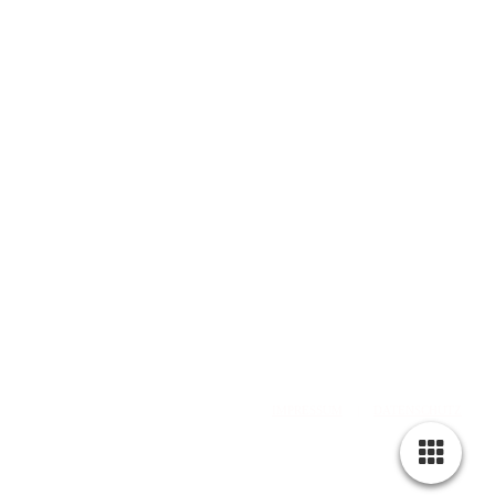
web: www.olddubliner.de
e-mail: info@olddubliner.de
© 1997 - 2026 | The Old Dubliner - Irish Pub – Hamburg
-Harburg
design by
DWARV-
DESIGN
IMPRESSUM
|
DATENSCHUTZ