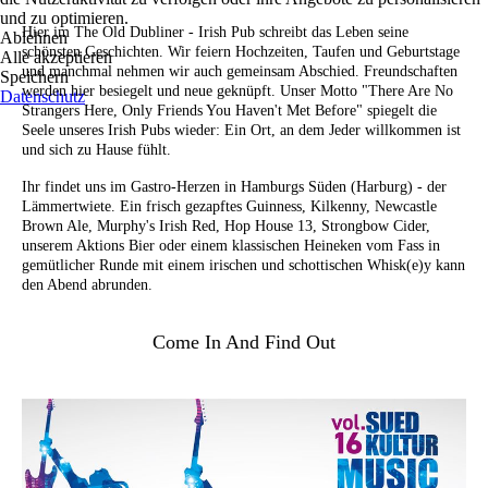
und zu optimieren.
Hier im The Old Dubliner - Irish Pub schreibt das Leben seine
Ablehnen
schönsten Geschichten. Wir feiern Hochzeiten, Taufen und Geburtstage
Alle akzeptieren
und manchmal nehmen wir auch gemeinsam Abschied. Freundschaften
Speichern
werden hier besiegelt und neue geknüpft. Unser Motto "There Are No
Datenschutz
Strangers Here, Only Friends You Haven't Met Before" spiegelt die
Seele unseres Irish Pubs wieder: Ein Ort, an dem Jeder willkommen ist
und sich zu Hause fühlt.
Ihr findet uns im Gastro-Herzen in Hamburgs Süden (Harburg) - der
Lämmertwiete. Ein frisch gezapftes Guinness, Kilkenny, Newcastle
Brown Ale, Murphy's Irish Red, Hop House 13, Strongbow Cider,
unserem Aktions Bier oder einem klassischen Heineken vom Fass in
gemütlicher Runde mit einem irischen und schottischen Whisk(e)y kann
den Abend abrunden.
Come In And Find Out