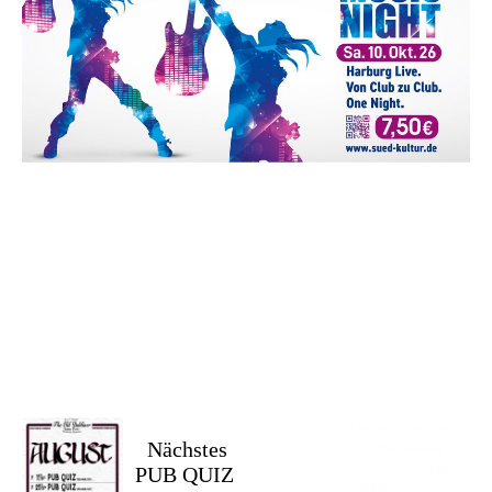
Im The Old Dubliner -
Nächstes
Irish Pub - Hamburg
PUB QUIZ
- 18:00 Uhr | DOORS
OPEN