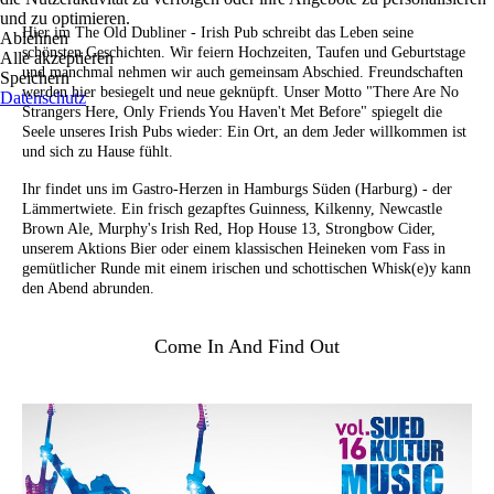
und zu optimieren.
Hier im The Old Dubliner - Irish Pub schreibt das Leben seine
Ablehnen
schönsten Geschichten. Wir feiern Hochzeiten, Taufen und Geburtstage
Alle akzeptieren
und manchmal nehmen wir auch gemeinsam Abschied. Freundschaften
Speichern
werden hier besiegelt und neue geknüpft. Unser Motto "There Are No
Datenschutz
Strangers Here, Only Friends You Haven't Met Before" spiegelt die
Seele unseres Irish Pubs wieder: Ein Ort, an dem Jeder willkommen ist
und sich zu Hause fühlt.
Ihr findet uns im Gastro-Herzen in Hamburgs Süden (Harburg) - der
Lämmertwiete. Ein frisch gezapftes Guinness, Kilkenny, Newcastle
Brown Ale, Murphy's Irish Red, Hop House 13, Strongbow Cider,
unserem Aktions Bier oder einem klassischen Heineken vom Fass in
gemütlicher Runde mit einem irischen und schottischen Whisk(e)y kann
den Abend abrunden.
Come In And Find Out