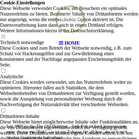
Cookie-Einstellungen
Diese Webseite verwendet Cookies, um Besuchern ein optimales
Nutzererlebnis zu bieten. Bestimmte Inhalte von Drittanbietern werden
nur angezeigt, wenn die entsprechende Option aktiviert ist. Die
Datenverarbeitung kann dann auch in einem Drittland erfolgen.
Weitere Informationen hierzu in der Datenschutzerklärung.
Technisch notwendige
HOME
Diese Cookies sind zum Betrieb der Webseite notwendig, z.B. zum
Schutz vor Hackerangriffen und zur Gewährleistung eines
konsistenten und der Nachfrage angepassten Erscheinungsbilds der
Seite.
Analytische
Diese Cookies werden verwendet, um das Nutzererlebnis weiter zu
optimieren. Hierunter fallen auch Statistiken, die dem
Webseitenbetreiber von Drittanbietern zur Verfügung gestellt werden,
sowie die Ausspielung von personalisierter Werbung durch die
Nachverfolgung der Nutzeraktivität über verschiedene Webseiten.
Drittanbieter-Inhalte
Diese Webseite bietet möglicherweise Inhalte oder Funktionalitäten an,
Seit 1997 ist das The Old Dubliner - Irish Pub in der Lämmertwiete
die von Drittanbietern eigenverantwortlich zur Verfügung gestellt
mehr als nur ein "Pub" - es ist ein Zuhause für all Jene, die sich nach
werden. Diese Drittanbieter können eigene Cookies setzen, z.B. um
irischer Gastfreundschaft sehnen.
die Nutzeraktivität zu verfolgen oder ihre Angebote zu personalisieren