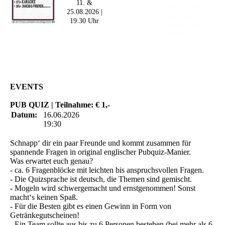
11. &
- 19:00 Uhr | MARK
25.08.2026 |
CURRAN | Rock-Pop
19:30 Uhr
- 21:30 Uhr | MIKEL
ONETWO |
Rockabilly-Rock 'n'
Roll
EVENTS
PUB QUIZ | Teilnahme: € 1,-
Datum:
16.06.2026
19:30
Schnapp‘ dir ein paar Freunde und kommt zusammen für
spannende Fragen in original englischer Pubquiz-Manier.
Was erwartet euch genau?
- ca. 6 Fragenblöcke mit leichten bis anspruchsvollen Fragen.
- Die Quizsprache ist deutsch, die Themen sind gemischt.
- Mogeln wird schwergemacht und ernstgenommen! Sonst
macht‘s keinen Spaß.
- Für die Besten gibt es einen Gewinn in Form von
Getränkegutscheinen!
- Ein Team sollte aus bis zu 6 Personen bestehen (bei mehr als 6