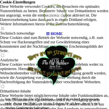
Cookie-Einstellungen
Diese Webseite verwendet Cookies, um Besuchern ein optimales
Nutzererlebnis zu bieten. Bestimmte Inhalte von Drittanbietern werden
nur angezeigt, wenn die entsprechende Option aktiviert ist. Die
Datenverarbeitung kann dann auch in einem Drittland erfolgen.
Weitere Informationen hierzu in der Datenschutzerklärung.
Technisch notwendige
HOME
Diese Cookies sind zum Betrieb der Webseite notwendig, z.B. zum
Schutz vor Hackerangriffen und zur Gewährleistung eines
konsistenten und der Nachfrage angepassten Erscheinungsbilds der
Seite.
Analytische
Diese Cookies werden verwendet, um das Nutzererlebnis weiter zu
optimieren. Hierunter fallen auch Statistiken, die dem
Webseitenbetreiber von Drittanbietern zur Verfügung gestellt werden,
sowie die Ausspielung von personalisierter Werbung durch die
Nachverfolgung der Nutzeraktivität über verschiedene Webseiten.
Drittanbieter-Inhalte
Diese Webseite bietet möglicherweise Inhalte oder Funktionalitäten an,
Seit 1997 ist das The Old Dubliner - Irish Pub in der Lämmertwiete
die von Drittanbietern eigenverantwortlich zur Verfügung gestellt
mehr als nur ein "Pub" - es ist ein Zuhause für all Jene, die sich nach
werden. Diese Drittanbieter können eigene Cookies setzen, z.B. um
irischer Gastfreundschaft sehnen.
die Nutzeraktivität zu verfolgen oder ihre Angebote zu personalisieren