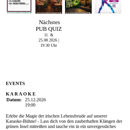
Im The Old Dubliner -
Nächstes
Irish Pub - Hamburg
PUB QUIZ
- 18:00 Uhr | DOORS
OPEN
11. &
- 19:00 Uhr | MARK
25.08.2026 |
CURRAN | Rock-Pop
19:30 Uhr
- 21:30 Uhr | MIKEL
ONETWO |
Rockabilly-Rock 'n'
Roll
EVENTS
K A R A O K E
Datum:
25.12.2026
19:00
Erlebe die Magie der irischen Lebensfreude auf unserer
Karaoke-Bühne! - Lass dich von den zauberhaften Klängen der
grünen Insel mitreißen und tauche ein in ein unvergessliches