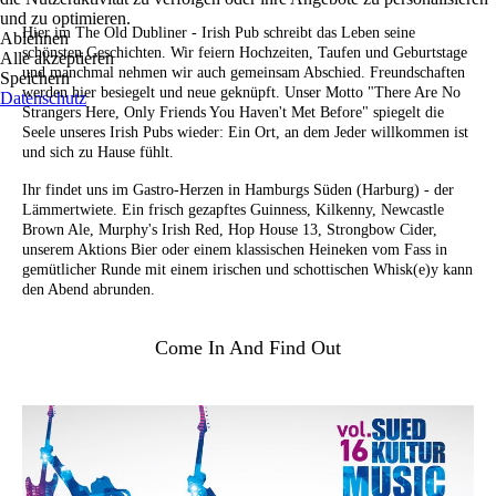
und zu optimieren.
Hier im The Old Dubliner - Irish Pub schreibt das Leben seine
Ablehnen
schönsten Geschichten. Wir feiern Hochzeiten, Taufen und Geburtstage
Alle akzeptieren
und manchmal nehmen wir auch gemeinsam Abschied. Freundschaften
Speichern
werden hier besiegelt und neue geknüpft. Unser Motto "There Are No
Datenschutz
Strangers Here, Only Friends You Haven't Met Before" spiegelt die
Seele unseres Irish Pubs wieder: Ein Ort, an dem Jeder willkommen ist
und sich zu Hause fühlt.
Ihr findet uns im Gastro-Herzen in Hamburgs Süden (Harburg) - der
Lämmertwiete. Ein frisch gezapftes Guinness, Kilkenny, Newcastle
Brown Ale, Murphy's Irish Red, Hop House 13, Strongbow Cider,
unserem Aktions Bier oder einem klassischen Heineken vom Fass in
gemütlicher Runde mit einem irischen und schottischen Whisk(e)y kann
den Abend abrunden.
Come In And Find Out