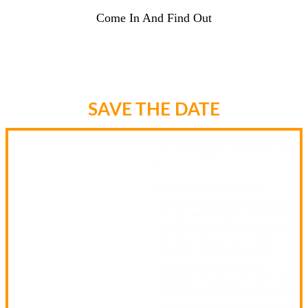
Come In And Find Out
SAVE THE DATE
Am 10.10.2026 | EINTRITT: 7,50
€
Es ist wieder so weit: das
Netzwerk SuedKultur lädt Euch
zur 16. Music-Night und somit
zum Club- und Band-Hopping!
Für einen Eintritt von 7,50€
könnt Ihr in teilnehmenden
Locations gehen und Acts
genießen. Musikalisch dürfte für
jeden Geschmack was dabei und
vieles neu zu entdecken sein. So