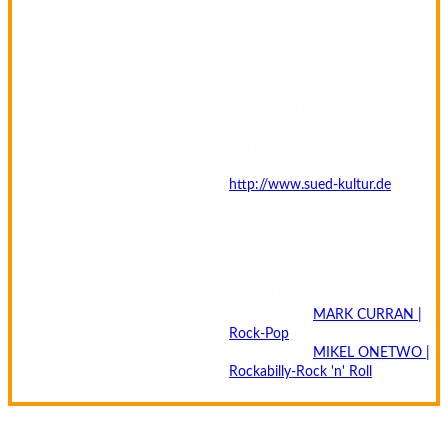
Du es schaffst …
Habt Spaß, rockt den Süden
und genießt die Musik- und
Clubszene Harburgs – und Euch!
Die Programm-Details samt
Uhrzeiten, Orten findet Ihr auch
auf dem Portal
http://www.sued-kultur.de
(Termine noch nicht aktuell)
Im The Old Dubliner - Irish Pub -
Hamburg-Harburg
- 18:00 Uhr | DOORS OPEN
- 19:00 Uhr |
MARK CURRAN |
Rock-Pop
- 21:30 Uhr |
MIKEL ONETWO |
Rockabilly-Rock 'n' Roll