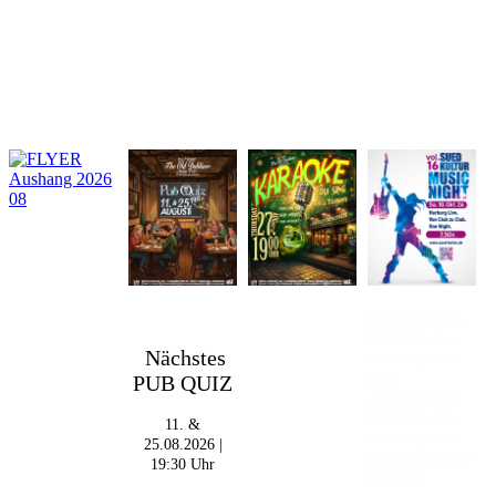
Im The Old Dubliner -
Irish Pub - Hamburg
Nächstes
- 18:00 Uhr | DOORS
PUB QUIZ
OPEN
- 19:00 Uhr | MARK
CURRAN | Rock-Pop
11. &
- 21:30 Uhr | MIKEL
25.08.2026 |
ONETWO | Rockabilly-
19:30 Uhr
Rock 'n' Roll