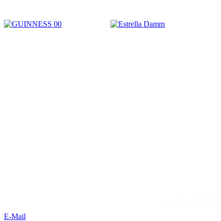
The Old Dubliner - Irish Pub – Hamburg
Kirsten Czeskleba-Huuck & Christina Lürken GbR
Neue Straße 58 // Lämmertwiete
21073 Hamburg-Harburg
phone: +49 (0) 40 77 11 04 45
web: www.olddubliner.de
e-mail: info@olddubliner.de
© 1997 - 2026 | The Old Dubliner - Irish Pub – Hamburg
-Harburg
design by
dwARV-
design
impressum
|
datenschutz
E-Mail