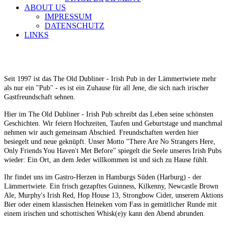
ABOUT US
IMPRESSUM
DATENSCHUTZ
LINKS
Seit 1997 ist das The Old Dubliner - Irish Pub in der Lämmertwiete mehr
als nur ein "Pub" - es ist ein Zuhause für all Jene, die sich nach irischer
Gastfreundschaft sehnen.
Hier im The Old Dubliner - Irish Pub schreibt das Leben seine schönsten
Geschichten. Wir feiern Hochzeiten, Taufen und Geburtstage und manchmal
nehmen wir auch gemeinsam Abschied. Freundschaften werden hier
besiegelt und neue geknüpft. Unser Motto "There Are No Strangers Here,
Only Friends You Haven't Met Before" spiegelt die Seele unseres Irish Pubs
wieder: Ein Ort, an dem Jeder willkommen ist und sich zu Hause fühlt.
Ihr findet uns im Gastro-Herzen in Hamburgs Süden (Harburg) - der
Lämmertwiete. Ein frisch gezapftes Guinness, Kilkenny, Newcastle Brown
Ale, Murphy's Irish Red, Hop House 13, Strongbow Cider, unserem Aktions
Bier oder einem klassischen Heineken vom Fass in gemütlicher Runde mit
einem irischen und schottischen Whisk(e)y kann den Abend abrunden.