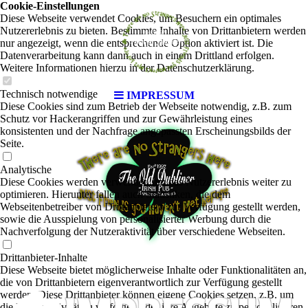
Cookie-Einstellungen
Diese Webseite verwendet Cookies, um Besuchern ein optimales
Nutzererlebnis zu bieten. Bestimmte Inhalte von Drittanbietern werden
nur angezeigt, wenn die entsprechende Option aktiviert ist. Die
Datenverarbeitung kann dann auch in einem Drittland erfolgen.
Weitere Informationen hierzu in der Datenschutzerklärung.
Technisch notwendige
IMPRESSUM
Diese Cookies sind zum Betrieb der Webseite notwendig, z.B. zum
Schutz vor Hackerangriffen und zur Gewährleistung eines
konsistenten und der Nachfrage angepassten Erscheinungsbilds der
Seite.
Analytische
Diese Cookies werden verwendet, um das Nutzererlebnis weiter zu
optimieren. Hierunter fallen auch Statistiken, die dem
Webseitenbetreiber von Drittanbietern zur Verfügung gestellt werden,
sowie die Ausspielung von personalisierter Werbung durch die
Nachverfolgung der Nutzeraktivität über verschiedene Webseiten.
Drittanbieter-Inhalte
Diese Webseite bietet möglicherweise Inhalte oder Funktionalitäten an,
die von Drittanbietern eigenverantwortlich zur Verfügung gestellt
werden. Diese Drittanbieter können eigene Cookies setzen, z.B. um
die Nutzeraktivität zu verfolgen oder ihre Angebote zu personalisieren