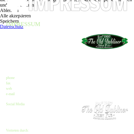
und zu optimieren.
Ablehnen
Alle akzeptieren
Speichern
IMPRESSUM
Datenschutz
Angaben gemäß $ 5 TMG
The Old Dubliner - Irish Pub – Hamburg
Kirsten Czeskleba-Huuck & Christina Lürken
GbR
Neue Straße 58 // Lämmertwiete
21073 Hamburg-Harburg
Kontakt
phone
: +49 (0) 40 77 11 04 45
fax
: +49 (0) 40 71 66 81 20
web
:
www.olddubliner.de
e-mail
: info@olddubliner.de
Social Media
www.facebook.com/olddubliner
www.twitter.com/Old_DublinerHH
www.instagram.com/olddubliner
Vertreten durch: