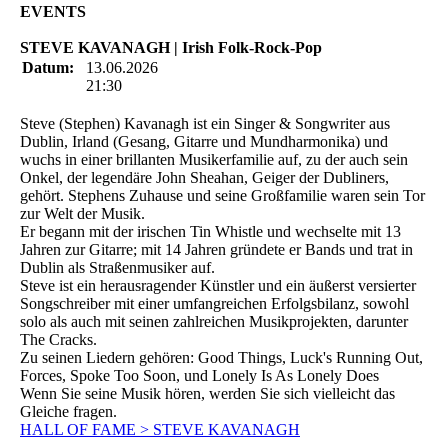
EVENTS
STEVE KAVANAGH | Irish Folk-Rock-Pop
Datum:
13.06.2026
21:30
Steve (Stephen) Kavanagh ist ein Singer & Songwriter aus
Dublin, Irland (Gesang, Gitarre und Mundharmonika) und
wuchs in einer brillanten Musikerfamilie auf, zu der auch sein
Onkel, der legendäre John Sheahan, Geiger der Dubliners,
gehört. Stephens Zuhause und seine Großfamilie waren sein Tor
zur Welt der Musik.
Er begann mit der irischen Tin Whistle und wechselte mit 13
Jahren zur Gitarre; mit 14 Jahren gründete er Bands und trat in
Dublin als Straßenmusiker auf.
Steve ist ein herausragender Künstler und ein äußerst versierter
Songschreiber mit einer umfangreichen Erfolgsbilanz, sowohl
solo als auch mit seinen zahlreichen Musikprojekten, darunter
The Cracks.
Zu seinen Liedern gehören: Good Things, Luck's Running Out,
Forces, Spoke Too Soon, und Lonely Is As Lonely Does
Wenn Sie seine Musik hören, werden Sie sich vielleicht das
Gleiche fragen.
HALL OF FAME > STEVE KAVANAGH