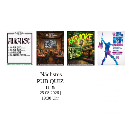
Im The Old Dubliner -
Nächstes
Irish Pub - Hamburg
PUB QUIZ
- 18:00 Uhr | DOORS
OPEN
11. &
- 19:00 Uhr | MARK
25.08.2026 |
CURRAN | Rock-Pop
19:30 Uhr
- 21:30 Uhr | MIKEL
ONETWO |
Rockabilly-Rock 'n'
Roll