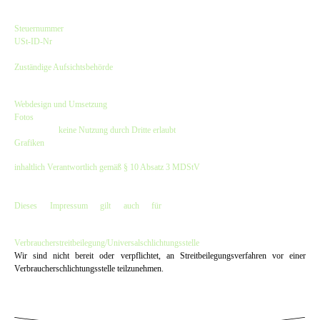
Kirsten Czeskleba-Huuck & Christina Lürken GbR
Steuernummer
: 47/632/00308
USt-ID-Nr
.: DE257797913
Finanzamt Hamburg-Harburg
Zuständige Aufsichtsbehörde
:
Bezirksamt Hamburg-Harburg - Verbraucherschutzamt
Webdesign und Umsetzung
:
dwARV-design
Fotos
: © Hinnerk Rümenapf, Besser im Blick und bei den Fotos angegebene
Fotografen -
keine Nutzung durch Dritte erlaubt
Grafiken
: © dwARV-design & The Old Dubliner - Irish Pub - Hamburg
inhaltlich Verantwortlich gemäß § 10 Absatz 3 MDStV
:
Kirsten Czeskleba-Huuck & Christina Lürken GbR
(Anschrift wie oben)
Dieses Impressum gilt auch für
www.facebook.com/OldDubliner
&
www.instagram.com/olddubliner
Verbraucher­streit­beilegung/Universal­schlichtungs­stelle
Wir sind nicht bereit oder verpflichtet, an Streitbeilegungsverfahren vor einer
Verbraucherschlichtungsstelle teilzunehmen.