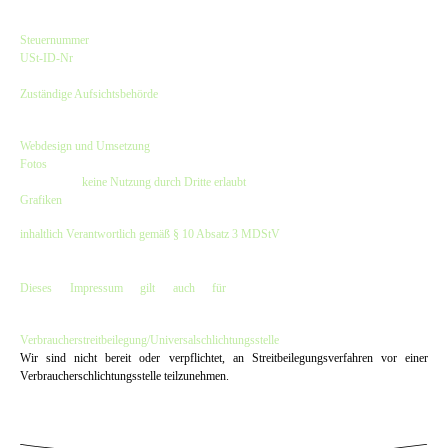
Kirsten Czeskleba-Huuck & Christina Lürken GbR
Steuernummer
: 47/632/00308
USt-ID-Nr
.: DE257797913
Finanzamt Hamburg-Harburg
Zuständige Aufsichtsbehörde
:
Bezirksamt Hamburg-Harburg - Verbraucherschutzamt
Webdesign und Umsetzung
:
dwARV-design
Fotos
: © Hinnerk Rümenapf, Besser im Blick und bei den Fotos angegebene
Fotografen -
keine Nutzung durch Dritte erlaubt
Grafiken
: © dwARV-design & The Old Dubliner - Irish Pub - Hamburg
inhaltlich Verantwortlich gemäß § 10 Absatz 3 MDStV
:
Kirsten Czeskleba-Huuck & Christina Lürken GbR
(Anschrift wie oben)
Dieses Impressum gilt auch für
www.facebook.com/OldDubliner
&
www.instagram.com/olddubliner
Verbraucher­streit­beilegung/Universal­schlichtungs­stelle
Wir sind nicht bereit oder verpflichtet, an Streitbeilegungsverfahren vor einer
Verbraucherschlichtungsstelle teilzunehmen.