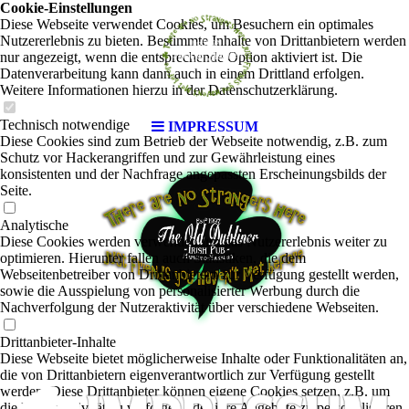
Cookie-Einstellungen
Diese Webseite verwendet Cookies, um Besuchern ein optimales
Nutzererlebnis zu bieten. Bestimmte Inhalte von Drittanbietern werden
nur angezeigt, wenn die entsprechende Option aktiviert ist. Die
Datenverarbeitung kann dann auch in einem Drittland erfolgen.
Weitere Informationen hierzu in der Datenschutzerklärung.
Technisch notwendige
IMPRESSUM
Diese Cookies sind zum Betrieb der Webseite notwendig, z.B. zum
Schutz vor Hackerangriffen und zur Gewährleistung eines
konsistenten und der Nachfrage angepassten Erscheinungsbilds der
Seite.
Analytische
Diese Cookies werden verwendet, um das Nutzererlebnis weiter zu
optimieren. Hierunter fallen auch Statistiken, die dem
Webseitenbetreiber von Drittanbietern zur Verfügung gestellt werden,
sowie die Ausspielung von personalisierter Werbung durch die
Nachverfolgung der Nutzeraktivität über verschiedene Webseiten.
Drittanbieter-Inhalte
Diese Webseite bietet möglicherweise Inhalte oder Funktionalitäten an,
die von Drittanbietern eigenverantwortlich zur Verfügung gestellt
werden. Diese Drittanbieter können eigene Cookies setzen, z.B. um
die Nutzeraktivität zu verfolgen oder ihre Angebote zu personalisieren