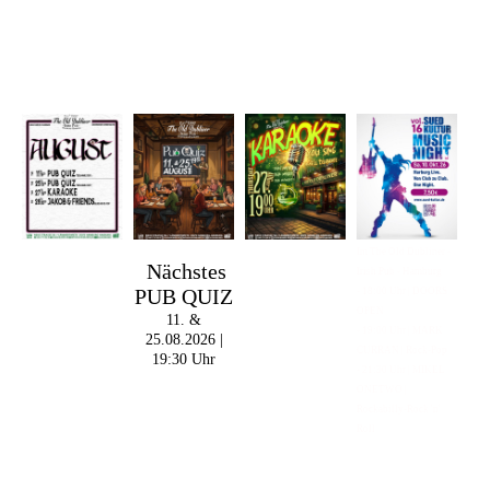
Im The Old Dubliner -
Nächstes
Irish Pub - Hamburg
PUB QUIZ
- 18:00 Uhr | DOORS
OPEN
11. &
- 19:00 Uhr | MARK
25.08.2026 |
CURRAN | Rock-Pop
19:30 Uhr
- 21:30 Uhr | MIKEL
ONETWO |
Rockabilly-Rock 'n'
Roll