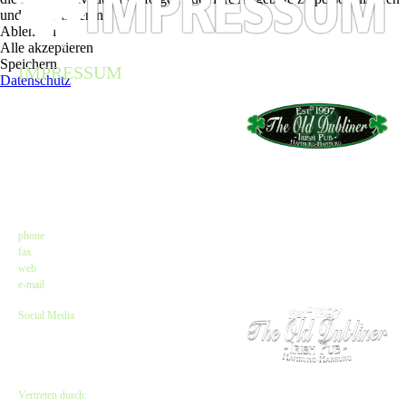
und zu optimieren.
Ablehnen
Alle akzeptieren
Speichern
IMPRESSUM
Datenschutz
Angaben gemäß $ 5 TMG
The Old Dubliner - Irish Pub – Hamburg
Kirsten Czeskleba-Huuck & Christina Lürken
GbR
Neue Straße 58 // Lämmertwiete
21073 Hamburg-Harburg
Kontakt
phone
: +49 (0) 40 77 11 04 45
fax
: +49 (0) 40 71 66 81 20
web
:
www.olddubliner.de
e-mail
: info@olddubliner.de
Social Media
www.facebook.com/olddubliner
www.twitter.com/Old_DublinerHH
www.instagram.com/olddubliner
Vertreten durch: