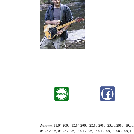
Tony Hudspeth - Ein Mann und 
Tony spielte anfangs in einer 
Musikerlaufbahn spielte er be
Nach unbeschreiblich vielen To
(Stuttgart), wo er ein paar Wo
Deutschland, an der deutsch-be
Tony Hudspeth fesselt das Publ
hat sein silbernes Jubiläum auf der Bühne längst hinter sich und m
Lehnt Euch nicht zurück, den Tony Hudspeth ist ein wahrer Virtuos
Auftritte:
11.04.2003, 12.04.2003, 22.08.2003, 23.08.2003, 19.03
03.02.2006, 04.02.2006, 14.04.2006, 15.04.2006, 09.06.2006, 10