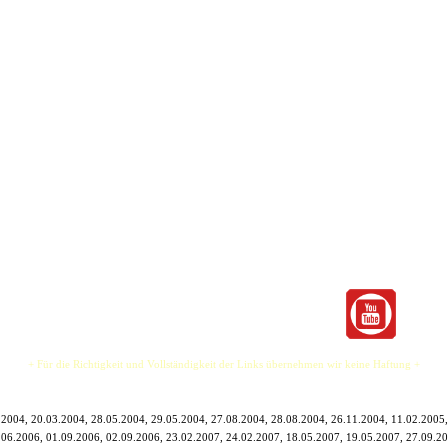
seine E-Gitarre ergeben. Zusammen mit seinem Midi-Sequenzer ergibt das einen großartigen
Schulband - Drums!! Schnell merkte er, dass dies nicht sein Instrument war und wechselte zur G
reits in Dänemark, Griechenland, Irland und der Türkei, in verschiedenen Bands und Musikric
uren durch Europa entschied sich Tony in die U.S.A. zu ziehen. So packte er ein paar Socken 
chen Ferien verbringen wollte, bevor der größte radikale Schritt in seinem Leben beginnen soll
lgischen Grenze mit seiner Freundin.
ikum mit seiner unvergleichlichen Art mit dem Publikum zu agieren und auf dieses einzugehen. 
it mehr als 250 Auftritte im Jahr ist er seit langem kein Fremder mehr auf den Bühnen der Welt.
e an seiner E-Gitarre und verzaubert Euch mit Interpretationen von Pink Floyds "Another Brick
+ Für die Richtigkeit und Vollständigkeit der Links übernehmen wir keine Haftung +
.2004, 20.03.2004, 28.05.2004, 29.05.2004, 27.08.2004, 28.08.2004, 26.11.2004, 11.02.2005,
.06.2006, 01.09.2006, 02.09.2006, 23.02.2007, 24.02.2007, 18.05.2007, 19.05.2007, 27.09.20