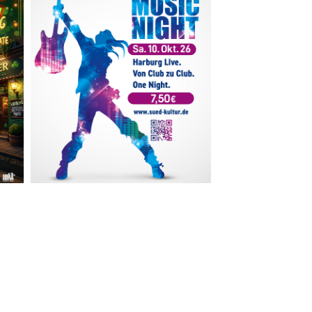
Im The Old Dubliner - Irish Pub - Hamburg
- 18:00 Uhr | DOORS OPEN
- 19:00 Uhr | MARK CURRAN | Rock-Pop
- 21:30 Uhr | MIKEL ONETWO | Rockabilly-Rock 'n' Roll