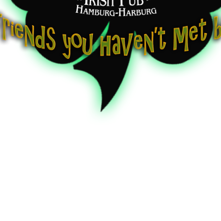
H
|
Electric Rock at it's Best