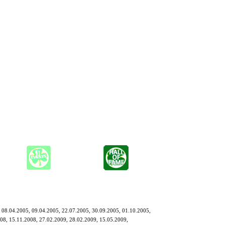
 Sound und einen unvergesslichen Abend.
itarre - was seine Nachbarn sehr freute. Im Laufe seiner
htung, wie Country und Rock.
und seine Zahnbürste und reiste erst mal nach Deutschland
te. Der Urlaub dauert nun seit 1989 an! Nun lebt Tony Hudspeth in
In ihm steckt ein großes Talent als Entertainer. Tony Hudspeth
 in the Wall" bis hin zu JJ Cale's "Cocaine".
 08.04.2005, 09.04.2005, 22.07.2005, 30.09.2005, 01.10.2005,
08, 15.11.2008, 27.02.2009, 28.02.2009, 15.05.2009,