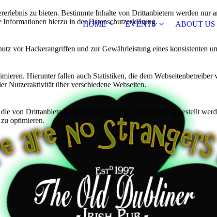
lebnis zu bieten. Bestimmte Inhalte von Drittanbietern werden nur ang
e Informationen hierzu in der Datenschutzerklärung.
HOME
EVENTS
ABOUT US
utz vor Hackerangriffen und zur Gewährleistung eines konsistenten un
ieren. Hierunter fallen auch Statistiken, die dem Webseitenbetreiber v
r Nutzeraktivität über verschiedene Webseiten.
 die von Drittanbietern eigenverantwortlich zur Verfügung gestellt wer
 zu optimieren.