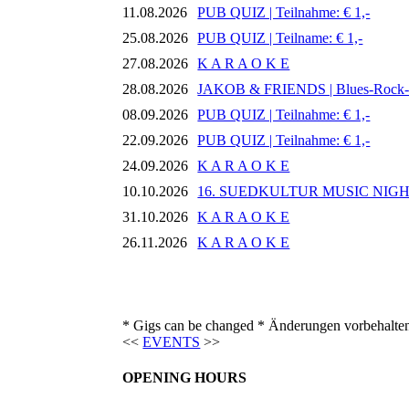
11.08.2026
PUB QUIZ | Teilnahme: € 1,-
25.08.2026
PUB QUIZ | Teilname: € 1,-
27.08.2026
K A R A O K E
28.08.2026
JAKOB & FRIENDS | Blues-Rock
08.09.2026
PUB QUIZ | Teilnahme: € 1,-
22.09.2026
PUB QUIZ | Teilnahme: € 1,-
24.09.2026
K A R A O K E
10.10.2026
16. SUEDKULTUR MUSIC NIG
31.10.2026
K A R A O K E
26.11.2026
K A R A O K E
* Gigs can be changed * Änderungen vorbehalte
<<
EVENTS
>>
OPENING HOURS