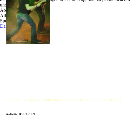
und zu optimieren.
um Musik im Mix von Rock/Pop mit Elektronik
Ablehnen
und funkigen Beats zu spielen, Hauptsache gute
Alle akzeptieren
Musik.
Speichern
Jetzt haben wir uns umgestaltet, den Namen
Datenschutz
geändert und sind mit Gitarrist mit fettem Klang
und schnellen tanzbaren Beats dabei. Bei der
Musik ist uns wichtig, dass wir selber Spaß daran
haben und dies durch interessante Texte auch
zeigen.
Unsere Musik ist nicht pures "Draufrumgebolze", sondern etwas was im Kopf bleibt.
Trotzdem, eigentlich ist "Draufrumgebolze" auch ganz cool.
+ Für die Richtigkeit und Vollständigkeit der Links übernehmen wir keine Haftung +
Auftritte:
05.03.2009