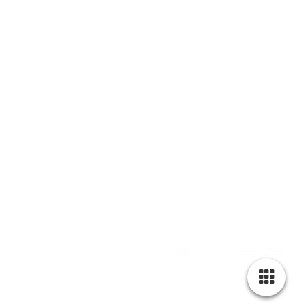
web: www.olddubliner.de
e-mail: info@olddubliner.de
© 1997 - 2026 | The Old Dubliner - Irish Pub – Hamburg
-Harburg
design by
DWARV-
DESIGN
IMPRESSUM
|
DATENSCHUTZ