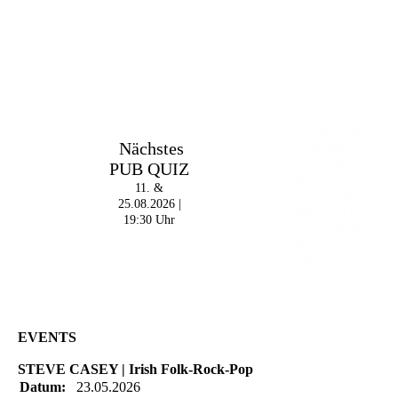
Im The Old Dubliner -
Nächstes
Irish Pub - Hamburg
PUB QUIZ
- 18:00 Uhr | DOORS
OPEN
11. &
- 19:00 Uhr | MARK
25.08.2026 |
CURRAN | Rock-Pop
19:30 Uhr
- 21:30 Uhr | MIKEL
ONETWO |
Rockabilly-Rock 'n'
Roll
EVENTS
STEVE CASEY | Irish Folk-Rock-Pop
Datum:
23.05.2026