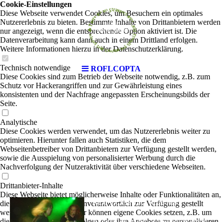
Cookie-Einstellungen
Diese Webseite verwendet Cookies, um Besuchern ein optimales
Nutzererlebnis zu bieten. Bestimmte Inhalte von Drittanbietern werden
nur angezeigt, wenn die entsprechende Option aktiviert ist. Die
Datenverarbeitung kann dann auch in einem Drittland erfolgen.
Weitere Informationen hierzu in der Datenschutzerklärung.
Technisch notwendige
ROFLCOPTA
Diese Cookies sind zum Betrieb der Webseite notwendig, z.B. zum
Schutz vor Hackerangriffen und zur Gewährleistung eines
konsistenten und der Nachfrage angepassten Erscheinungsbilds der
Seite.
Analytische
Diese Cookies werden verwendet, um das Nutzererlebnis weiter zu
optimieren. Hierunter fallen auch Statistiken, die dem
Webseitenbetreiber von Drittanbietern zur Verfügung gestellt werden,
sowie die Ausspielung von personalisierter Werbung durch die
Nachverfolgung der Nutzeraktivität über verschiedene Webseiten.
Drittanbieter-Inhalte
Diese Webseite bietet möglicherweise Inhalte oder Funktionalitäten an,
ROFLCOPTA
die von Drittanbietern eigenverantwortlich zur Verfügung gestellt
| Rock-Pop
werden. Diese Drittanbieter können eigene Cookies setzen, z.B. um
die Nutzeraktivität zu verfolgen oder ihre Angebote zu personalisieren
Wir haben uns vor zwei Jahren zusammengesetzt,