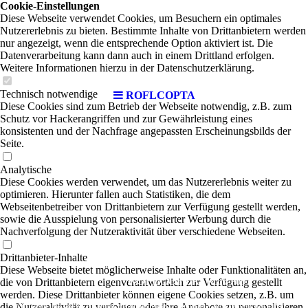
Cookie-Einstellungen
Diese Webseite verwendet Cookies, um Besuchern ein optimales
Nutzererlebnis zu bieten. Bestimmte Inhalte von Drittanbietern werden
nur angezeigt, wenn die entsprechende Option aktiviert ist. Die
Datenverarbeitung kann dann auch in einem Drittland erfolgen.
Weitere Informationen hierzu in der Datenschutzerklärung.
Technisch notwendige
ROFLCOPTA
Diese Cookies sind zum Betrieb der Webseite notwendig, z.B. zum
Schutz vor Hackerangriffen und zur Gewährleistung eines
konsistenten und der Nachfrage angepassten Erscheinungsbilds der
Seite.
Analytische
Diese Cookies werden verwendet, um das Nutzererlebnis weiter zu
optimieren. Hierunter fallen auch Statistiken, die dem
Webseitenbetreiber von Drittanbietern zur Verfügung gestellt werden,
sowie die Ausspielung von personalisierter Werbung durch die
Nachverfolgung der Nutzeraktivität über verschiedene Webseiten.
Drittanbieter-Inhalte
Diese Webseite bietet möglicherweise Inhalte oder Funktionalitäten an,
ROFLCOPTA
die von Drittanbietern eigenverantwortlich zur Verfügung gestellt
| Rock-Pop
werden. Diese Drittanbieter können eigene Cookies setzen, z.B. um
die Nutzeraktivität zu verfolgen oder ihre Angebote zu personalisieren
Wir haben uns vor zwei Jahren zusammengesetzt, um Musik im Mix von Rock/Pop