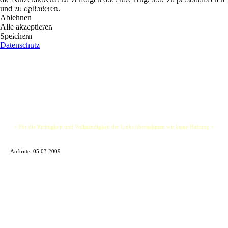
und zu optimieren.
mit Elektronik und funkigen Beats zu spielen, Hauptsache gute Musik.
Ablehnen
Jetzt haben wir uns umgestaltet, den Namen geändert und sind mit Gitarrist mit fettem
Alle akzeptieren
Klang und schnellen tanzbaren Beats dabei. Bei der Musik ist uns wichtig, dass wir
Speichern
selber Spaß daran haben und dies durch interessante Texte auch zeigen.
Datenschutz
Unsere Musik ist nicht pures "Draufrumgebolze", sondern etwas was im Kopf bleibt.
Trotzdem, eigentlich ist "Draufrumgebolze" auch ganz cool.
+ Für die Richtigkeit und Vollständigkeit der Links übernehmen wir keine Haftung +
Auftritte:
05.03.2009