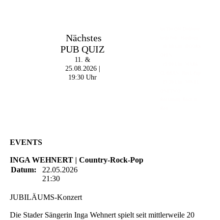
Im The Old Dubliner -
Nächstes
Irish Pub - Hamburg
PUB QUIZ
- 18:00 Uhr | DOORS
OPEN
11. &
- 19:00 Uhr | MARK
25.08.2026 |
CURRAN | Rock-Pop
19:30 Uhr
- 21:30 Uhr | MIKEL
ONETWO |
Rockabilly-Rock 'n'
Roll
EVENTS
INGA WEHNERT | Country-Rock-Pop
Datum:
22.05.2026
21:30
JUBILÄUMS-Konzert
Die Stader Sängerin Inga Wehnert spielt seit mittlerweile 20