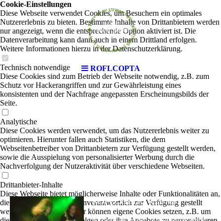
Cookie-Einstellungen
Diese Webseite verwendet Cookies, um Besuchern ein optimales
Nutzererlebnis zu bieten. Bestimmte Inhalte von Drittanbietern werden
nur angezeigt, wenn die entsprechende Option aktiviert ist. Die
Datenverarbeitung kann dann auch in einem Drittland erfolgen.
Weitere Informationen hierzu in der Datenschutzerklärung.
Technisch notwendige
ROFLCOPTA
Diese Cookies sind zum Betrieb der Webseite notwendig, z.B. zum
Schutz vor Hackerangriffen und zur Gewährleistung eines
konsistenten und der Nachfrage angepassten Erscheinungsbilds der
Seite.
Analytische
Diese Cookies werden verwendet, um das Nutzererlebnis weiter zu
optimieren. Hierunter fallen auch Statistiken, die dem
Webseitenbetreiber von Drittanbietern zur Verfügung gestellt werden,
sowie die Ausspielung von personalisierter Werbung durch die
Nachverfolgung der Nutzeraktivität über verschiedene Webseiten.
Drittanbieter-Inhalte
Diese Webseite bietet möglicherweise Inhalte oder Funktionalitäten an,
ROFLCOPTA
die von Drittanbietern eigenverantwortlich zur Verfügung gestellt
| Rock-Pop
werden. Diese Drittanbieter können eigene Cookies setzen, z.B. um
die Nutzeraktivität zu verfolgen oder ihre Angebote zu personalisieren
Wir haben uns vor zwei Jahren zusammengesetzt,