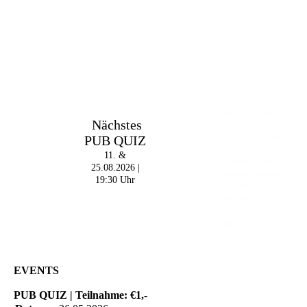
Im The Old Dubliner -
Nächstes
Irish Pub - Hamburg
PUB QUIZ
- 18:00 Uhr | DOORS
OPEN
11. &
- 19:00 Uhr | MARK
25.08.2026 |
CURRAN | Rock-Pop
19:30 Uhr
- 21:30 Uhr | MIKEL
ONETWO |
Rockabilly-Rock 'n'
Roll
EVENTS
PUB QUIZ | Teilnahme: €1,-