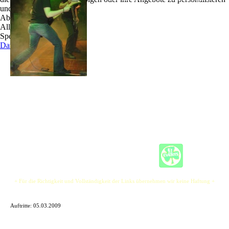
und zu optimieren.
um Musik im Mix von Rock/Pop mit Elektronik
Ablehnen
und funkigen Beats zu spielen, Hauptsache gute
Alle akzeptieren
Musik.
Speichern
Jetzt haben wir uns umgestaltet, den Namen
Datenschutz
geändert und sind mit Gitarrist mit fettem Klang
und schnellen tanzbaren Beats dabei. Bei der
Musik ist uns wichtig, dass wir selber Spaß daran
haben und dies durch interessante Texte auch
zeigen.
Unsere Musik ist nicht pures "Draufrumgebolze", sondern etwas was im Kopf bleibt.
Trotzdem, eigentlich ist "Draufrumgebolze" auch ganz cool.
+ Für die Richtigkeit und Vollständigkeit der Links übernehmen wir keine Haftung +
Auftritte:
05.03.2009