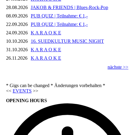
28.08.2026
JAKOB & FRIENDS | Blues-Rock-Pop
08.09.2026
PUB QUIZ | Teilnahme: € 1,-
22.09.2026
PUB QUIZ | Teilnahme: € 1,-
24.09.2026
K A R A O K E
10.10.2026
16. SUEDKULTUR MUSIC NIGHT
31.10.2026
K A R A O K E
26.11.2026
K A R A O K E
nächste >>
* Gigs can be changed * Änderungen vorbehalten *
<<
EVENTS
>>
OPENING HOURS