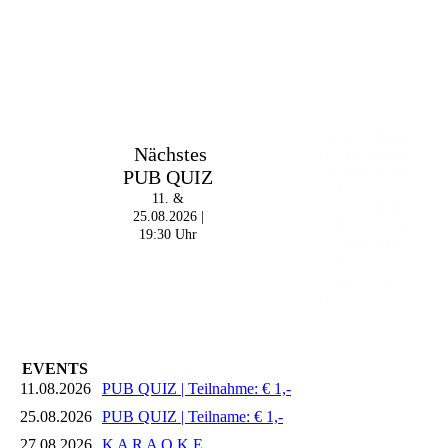
Im The Old Dubliner -
Nächstes
Irish Pub - Hamburg
PUB QUIZ
- 18:00 Uhr | DOORS
OPEN
11. &
- 19:00 Uhr | MARK
25.08.2026 |
CURRAN | Rock-Pop
19:30 Uhr
- 21:30 Uhr | MIKEL
ONETWO |
Rockabilly-Rock 'n'
Roll
EVENTS
11.08.2026
PUB QUIZ | Teilnahme: € 1,-
25.08.2026
PUB QUIZ | Teilname: € 1,-
27.08.2026
K A R A O K E