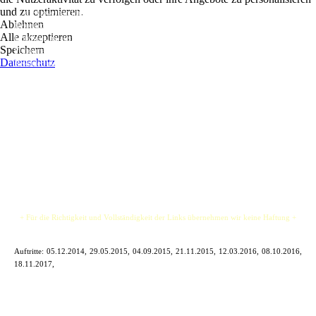
und zu optimieren.
… die Coverband für Euer nächstes Live-Event!
Ablehnen
Reloaded bieten Euch rockigen Sound der letzten zwei Jahrzehnte mit Allem, was gute
Alle akzeptieren
Unterhaltung ausmacht! Jahre lange Bühnenerfahrung und professionelle Stage-
Speichern
Performance zeichnen Reloaded aus. Mit Know-how und Enthusiasmus bringen
Datenschutz
Reloaded ein Programm voller Dampf und Energie auf die Bühnen von Clubs,
Stadtfesten, Firmenfeiern, privaten Partys und Gigs aller Art. Wir spielen an jeder
Steckdose.
Reloaded spielen Songs von Bruno Mars, Limp Bizkit, Bad Religion, Billy Idol, Pink,
Bon Jovi, Adele, 3 Doors Down, Sunrise Avenue, Blink 182, Kings Of Leon,
AC/DC, Green Day, The Ataris, Alien Ant Farm und jede Menge mehr.
+ Für die Richtigkeit und Vollständigkeit der Links übernehmen wir keine Haftung +
Auftritte:
05.12.2014, 29.05.2015, 04.09.2015, 21.11.2015, 12.03.2016, 08.10.2016,
18.11.2017,