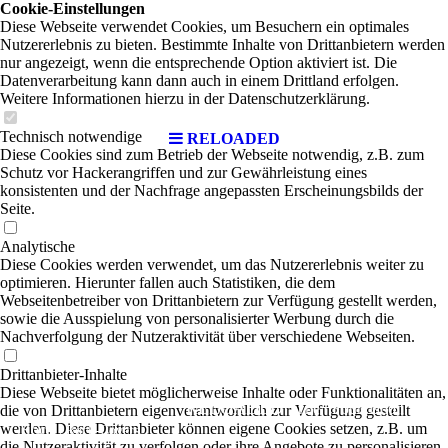
Cookie-Einstellungen
Diese Webseite verwendet Cookies, um Besuchern ein optimales
Nutzererlebnis zu bieten. Bestimmte Inhalte von Drittanbietern werden
nur angezeigt, wenn die entsprechende Option aktiviert ist. Die
Datenverarbeitung kann dann auch in einem Drittland erfolgen.
Weitere Informationen hierzu in der Datenschutzerklärung.
Technisch notwendige
RELOADED
Diese Cookies sind zum Betrieb der Webseite notwendig, z.B. zum
Schutz vor Hackerangriffen und zur Gewährleistung eines
konsistenten und der Nachfrage angepassten Erscheinungsbilds der
Seite.
Analytische
Diese Cookies werden verwendet, um das Nutzererlebnis weiter zu
optimieren. Hierunter fallen auch Statistiken, die dem
Webseitenbetreiber von Drittanbietern zur Verfügung gestellt werden,
sowie die Ausspielung von personalisierter Werbung durch die
Nachverfolgung der Nutzeraktivität über verschiedene Webseiten.
Drittanbieter-Inhalte
Diese Webseite bietet möglicherweise Inhalte oder Funktionalitäten an,
RELOADED
The Foundation of
die von Drittanbietern eigenverantwortlich zur Verfügung gestellt
werden. Diese Drittanbieter können eigene Cookies setzen, z.B. um
Rock
|
Rock-Covers
die Nutzeraktivität zu verfolgen oder ihre Angebote zu personalisieren