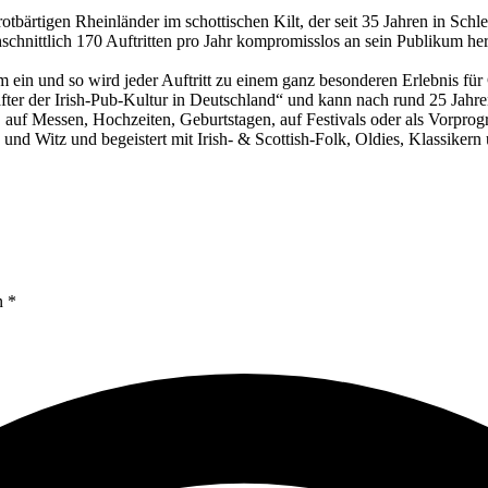
otbärtigen Rheinländer im schottischen Kilt, der seit 35 Jahren in Schl
schnittlich 170 Auftritten pro Jahr kompromisslos an sein Publikum her
mm ein und so wird jeder Auftritt zu einem ganz besonderen Erlebnis fü
schafter der Irish-Pub-Kultur in Deutschland“ und kann nach rund 25 Ja
ten, auf Messen, Hochzeiten, Geburtstagen, auf Festivals oder als Vorp
e und Witz und begeistert mit Irish- & Scottish-Folk, Oldies, Klassike
n *