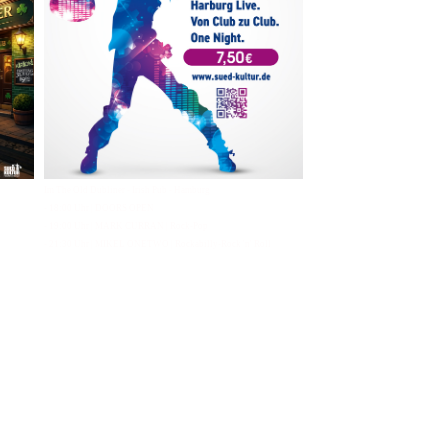
Im The Old Dubliner - Irish Pub - Hamburg
- 18:00 Uhr | DOORS OPEN
- 19:00 Uhr | MARK CURRAN | Rock-Pop
- 21:30 Uhr | MIKEL ONETWO | Rockabilly-Rock 'n' Roll