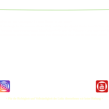
Hört ihr das Getrappel? Es sind Ratten in der Stadt!
Unterwegs in den Gassen dieser Welt, erleben sie allerlei bunte Geschichten, 
feinstem deutschsprachigen Mittelalter-Folk ins Ohr flüstern. Lasst euch ver
komplexen Melodien, mit denen Das Rattenpack euch mit in ihre Welt nimmt.
+ Für die Richtigkeit und Vollständigkeit der Links übernehmen wir keine Haftung +