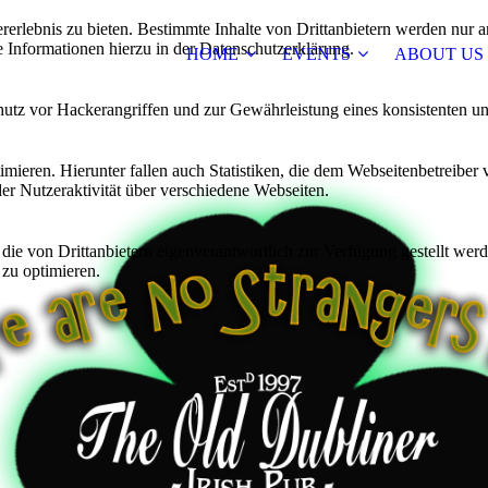
lebnis zu bieten. Bestimmte Inhalte von Drittanbietern werden nur ang
e Informationen hierzu in der Datenschutzerklärung.
HOME
EVENTS
ABOUT US
utz vor Hackerangriffen und zur Gewährleistung eines konsistenten un
ieren. Hierunter fallen auch Statistiken, die dem Webseitenbetreiber v
r Nutzeraktivität über verschiedene Webseiten.
 die von Drittanbietern eigenverantwortlich zur Verfügung gestellt wer
 zu optimieren.