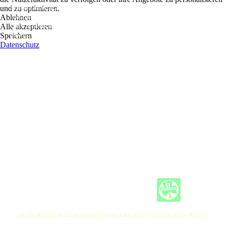
und zu optimieren.
Seit der Gründung im Sommer 2005 durch die Songwriter Owen Casey (Irland) und
Ablehnen
Tom Bätzel ("Big T", Deutschland) hat das Duo "PRODIGAL SON" in zahlreichen
Alle akzeptieren
Clubs in Deutschland und Skandinavien für beste Stimmung und tolle Abende
Speichern
gesorgt.
Datenschutz
Angetrieben durch "Party Man" Owen Casey's energiegeladenes Entertainment in
Verbindung mit Big T's ausgefeilter Gitarrentechnik sind die beiden sehr "busy" und
spielen sich quer durch Europa. Sie entsprechen problemlos den Anforderungen von
privaten Veranstaltungen und Club-Auftritten bis hin zu Open Air Bühnen.
Ihre feurige Performance stützt sich auf ihre Fähigkeit, das Maximum aus ihren
Instrumenten zu holen und so in Verbindung mit kraftvollem Gesang und einem
insgesamt sehr rhythmischen Repertoire (das bisher noch jedes Publikum auf die
Tanzfläche brachte!) eine tolle Stimmung zu erzeugen.
Ihre Kombination von akustischer und elektrischer Gitarre sorgt konstant für einen
sehr druckvollen und guten Sound. Ihre Auftritte bringen sie von Helsinki bis auf die
Kanarischen Inseln, wo sie laufend den Wünschen des Publikums entsprechen.
+ Für die Richtigkeit und Vollständigkeit der Links übernehmen wir keine Haftung +