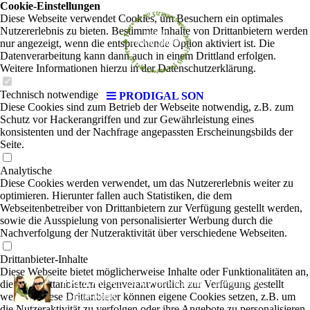
Cookie-Einstellungen
Diese Webseite verwendet Cookies, um Besuchern ein optimales
Nutzererlebnis zu bieten. Bestimmte Inhalte von Drittanbietern werden
nur angezeigt, wenn die entsprechende Option aktiviert ist. Die
Datenverarbeitung kann dann auch in einem Drittland erfolgen.
Weitere Informationen hierzu in der Datenschutzerklärung.
Technisch notwendige
PRODIGAL SON
Diese Cookies sind zum Betrieb der Webseite notwendig, z.B. zum
Schutz vor Hackerangriffen und zur Gewährleistung eines
konsistenten und der Nachfrage angepassten Erscheinungsbilds der
Seite.
Analytische
Diese Cookies werden verwendet, um das Nutzererlebnis weiter zu
optimieren. Hierunter fallen auch Statistiken, die dem
Webseitenbetreiber von Drittanbietern zur Verfügung gestellt werden,
sowie die Ausspielung von personalisierter Werbung durch die
Nachverfolgung der Nutzeraktivität über verschiedene Webseiten.
Drittanbieter-Inhalte
Diese Webseite bietet möglicherweise Inhalte oder Funktionalitäten an,
PRODIGAL SON
die von Drittanbietern eigenverantwortlich zur Verfügung gestellt
|
from Portumna, Galway, Ireland
werden. Diese Drittanbieter können eigene Cookies setzen, z.B. um
Reggae-Roots
die Nutzeraktivität zu verfolgen oder ihre Angebote zu personalisieren