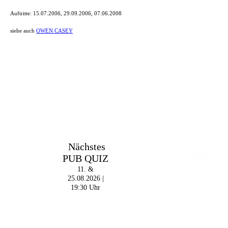
Auftritte:
15.07.2006, 29.09.2006, 07.06.2008
siehe auch
OWEN CASEY
Im The Old Dubliner -
Nächstes
Irish Pub - Hamburg
PUB QUIZ
- 18:00 Uhr | DOORS
OPEN
11. &
- 19:00 Uhr | MARK
25.08.2026 |
CURRAN | Rock-Pop
19:30 Uhr
- 21:30 Uhr | MIKEL
ONETWO |
Rockabilly-Rock 'n'
Roll