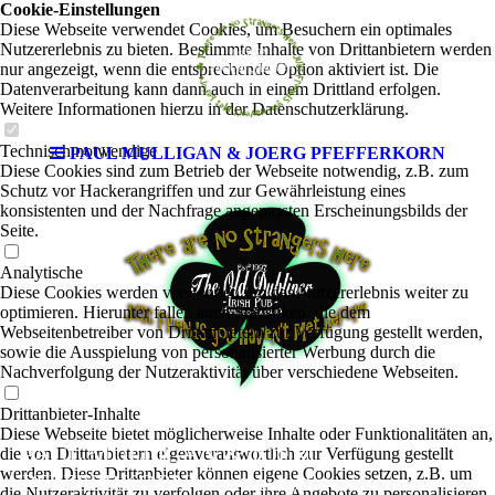
Cookie-Einstellungen
Diese Webseite verwendet Cookies, um Besuchern ein optimales
Nutzererlebnis zu bieten. Bestimmte Inhalte von Drittanbietern werden
nur angezeigt, wenn die entsprechende Option aktiviert ist. Die
Datenverarbeitung kann dann auch in einem Drittland erfolgen.
Weitere Informationen hierzu in der Datenschutzerklärung.
Technisch notwendige
PAUL MULLIGAN & JOERG PFEFFERKORN
Diese Cookies sind zum Betrieb der Webseite notwendig, z.B. zum
Schutz vor Hackerangriffen und zur Gewährleistung eines
konsistenten und der Nachfrage angepassten Erscheinungsbilds der
Seite.
Analytische
Diese Cookies werden verwendet, um das Nutzererlebnis weiter zu
optimieren. Hierunter fallen auch Statistiken, die dem
Webseitenbetreiber von Drittanbietern zur Verfügung gestellt werden,
sowie die Ausspielung von personalisierter Werbung durch die
Nachverfolgung der Nutzeraktivität über verschiedene Webseiten.
Drittanbieter-Inhalte
Diese Webseite bietet möglicherweise Inhalte oder Funktionalitäten an,
PAUL MULLIGAN & JOERG
die von Drittanbietern eigenverantwortlich zur Verfügung gestellt
werden. Diese Drittanbieter können eigene Cookies setzen, z.B. um
PFEFFERKORN
|
Irish Folk-Rock-Pop
die Nutzeraktivität zu verfolgen oder ihre Angebote zu personalisieren