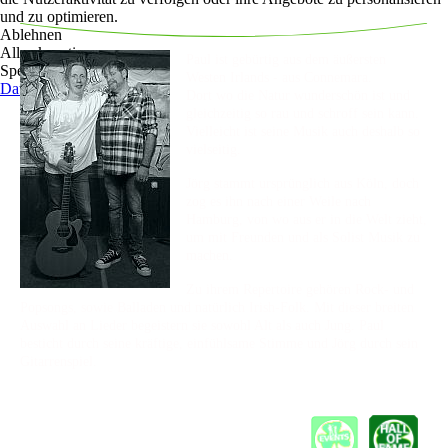
und zu optimieren.
Ablehnen
Alle akzeptieren
Paul ist gebürtig aus dem äußersten
Speichern
Westen Irlands - aus Connemara.
Datenschutz
Dort wo die Natur wunderschön ist und
gleichzeitig so rau und schroff sein kann.
Vielleicht ist seine Musik auch deshalb so
vielseitig.
Jörg stammt ursprünglich aus Köln, doch
zog es ihn nach einer Weile nach
Hamburg, von wo aus er in die Welt zieht,
um mit Freunden und als Solist Musik zu
machen.
Zu ihrem Repertoire gehören Rock- und
Popsongs, sowie Balladen und natürlich Irish-Folk. Mit dieser breiten
Auswahl an Lieder begeistern sie sowohl Alt als auch Jung. Paul
besticht durch seine kräftige, einfühlsame Stimme und Jörg durch sein
Gitarrenspiel.