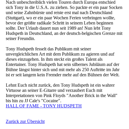
Nach unbeschreiblich vielen Touren durch Europa entschied
sich Tony in die U.S.A. zu ziehen. So packte er ein paar Socken
und seine Zahnbürste und reiste erst mal nach Deutschland
(Stuttgart), wo er ein paar Wochen Ferien verbringen wollte,
bevor der größte radikale Schritt in seinem Leben beginnen
sollte. Der Urlaub dauert nun seit 1989 an! Nun lebt Tony
Hudspeth in Deutschland, an der deutsch-belgischen Grenze mit
seiner Freundin.
Tony Hudspeth fesselt das Publikum mit seiner
unvergleichlichen Art mit dem Publikum zu agieren und auf
dieses einzugehen. In ihm steckt ein großes Talent als
Entertainer. Tony Hudspeth hat sein silbernes Jubiläum auf der
Bühne längst hinter sich und mit mehr als 250 Auftritte im Jahr
ist er seit langem kein Fremder mehr auf den Bühnen der Welt.
Lehnt Euch nicht zurück, den Tony Hudspeth ist ein wahrer
Virtuose an seiner E-Gitarre und verzaubert Euch mit
Interpretationen von Pink Floyds "Another Brick in the Wall"
bis hin zu JJ Cale's "Cocaine".
HALL OF FAME - TONY HUDSPETH
Zurück zur Übersicht