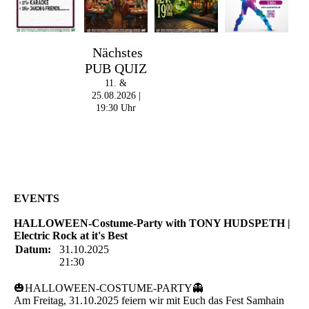
Im The Old Dubliner -
Nächstes
Irish Pub - Hamburg
PUB QUIZ
- 18:00 Uhr | DOORS
OPEN
11. &
- 19:00 Uhr | MARK
25.08.2026 |
CURRAN | Rock-Pop
19:30 Uhr
- 21:30 Uhr | MIKEL
ONETWO |
Rockabilly-Rock 'n'
Roll
EVENTS
HALLOWEEN-Costume-Party with TONY HUDSPETH |
Electric Rock at it's Best
Datum:
31.10.2025
21:30
🎃HALLOWEEN-COSTUME-PARTY👻
Am Freitag, 31.10.2025 feiern wir mit Euch das Fest Samhain