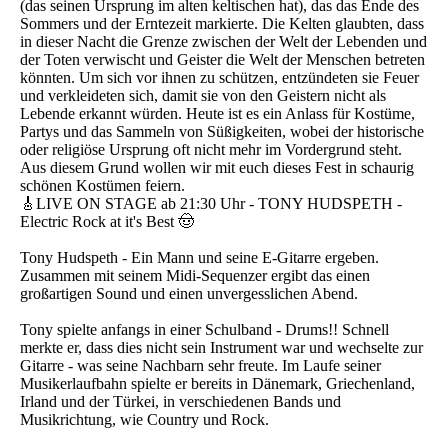
(das seinen Ursprung im alten keltischen hat), das das Ende des
Sommers und der Erntezeit markierte. Die Kelten glaubten, dass
in dieser Nacht die Grenze zwischen der Welt der Lebenden und
der Toten verwischt und Geister die Welt der Menschen betreten
könnten. Um sich vor ihnen zu schützen, entzündeten sie Feuer
und verkleideten sich, damit sie von den Geistern nicht als
Lebende erkannt würden. Heute ist es ein Anlass für Kostüme,
Partys und das Sammeln von Süßigkeiten, wobei der historische
oder religiöse Ursprung oft nicht mehr im Vordergrund steht.
Aus diesem Grund wollen wir mit euch dieses Fest in schaurig
schönen Kostümen feiern.
🎸LIVE ON STAGE ab 21:30 Uhr - TONY HUDSPETH -
Electric Rock at it's Best 🤠
Tony Hudspeth - Ein Mann und seine E-Gitarre ergeben.
Zusammen mit seinem Midi-Sequenzer ergibt das einen
großartigen Sound und einen unvergesslichen Abend.
Tony spielte anfangs in einer Schulband - Drums!! Schnell
merkte er, dass dies nicht sein Instrument war und wechselte zur
Gitarre - was seine Nachbarn sehr freute. Im Laufe seiner
Musikerlaufbahn spielte er bereits in Dänemark, Griechenland,
Irland und der Türkei, in verschiedenen Bands und
Musikrichtung, wie Country und Rock.