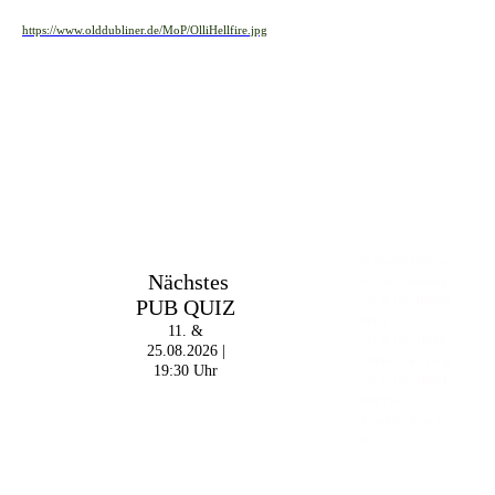
https://www.olddubliner.de/MoP/OlliHellfire.jpg
Im The Old Dubliner -
Nächstes
Irish Pub - Hamburg
PUB QUIZ
- 18:00 Uhr | DOORS
OPEN
11. &
- 19:00 Uhr | MARK
25.08.2026 |
CURRAN | Rock-Pop
19:30 Uhr
- 21:30 Uhr | MIKEL
ONETWO |
Rockabilly-Rock 'n'
Roll