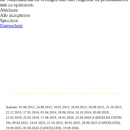
und zu optimieren.
Wenn Olli auf der Bühne steht, dann ist Live-Stimmung garantiert! Genau dies hat er
Ablehnen
bereits bei "X-Factor" unter Beweis gestellt. Doch nicht erst seit dem schätzt das
Alle akzeptieren
Publikum seine Auftritte als Solo-Künstler mit Gitarre oder kompletter Band-
Speichern
Besetzung.
Datenschutz
Auch über den Norddeutschen Raum hinaus bekannt, bietet Olli aufgrund seiner
jahrelangen Erfahrung ein weites musikalisches Repertoire von bekannten Pop,
Pop-/Rock, Rock- und Country- bis hin zu Irish Folk-Songs.
Durch seine eigene Art der Interpretation erhalten die Songs eine ganz persönliche
Note. So begeistert Olli jung und alt gleichermaßen und wird auch weiterhin den
Menschen ein unvergessliches musikalisches Erlebnis bereiten.
+ Für die Richtigkeit und Vollständigkeit der Links übernehmen wir keine Haftung +
Auftritte:
01.06.2012, 24.08.2012, 18.01.2013, 26.04.2013, 28.06.2013, 31.10.2013,
22.12.2013, 17.01.2014, 05.04.2014, 20.06.2014, 10.10.2014, 03.08.2018,
22.02.2019, 25.05.2019, 17.08.2019, 18.01.2020, 25.04.2020 (CANCELED COVID-
19), 09.04.2022, 14.01.2023, 21.10.2023, 30.01.2025, 28.06.2025 (CANCELLED),
19.09.2025, 05.06.2026 (CANCELLED), 19.09.2026,