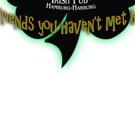
|
Irish Folk-Celtic Music
nmark