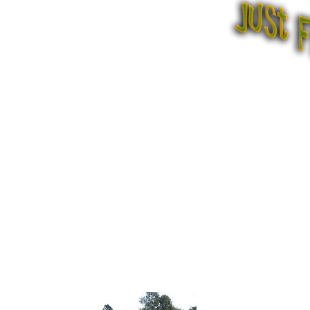
MUGSHOTS
from De