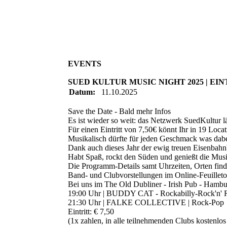
EVENTS
SUED KULTUR MUSIC NIGHT 2025 | EINTR
Datum:
11.10.2025
Save the Date - Bald mehr Infos
Es ist wieder so weit: das Netzwerk SuedKultur
Für einen Eintritt von 7,50€ könnt Ihr in 19 Loc
Musikalisch dürfte für jeden Geschmack was dabe
Dank auch dieses Jahr der ewig treuen Eisenbahnba
Habt Spaß, rockt den Süden und genießt die Mus
Die Programm-Details samt Uhrzeiten, Orten finde
Band- und Clubvorstellungen im Online-Feuilleton
Bei uns im The Old Dubliner - Irish Pub - Hambur
19:00 Uhr | BUDDY CAT - Rockabilly-Rock'n' 
21:30 Uhr | FALKE COLLECTIVE | Rock-Pop
Eintritt: € 7,50
(1x zahlen, in alle teilnehmenden Clubs kostenlos