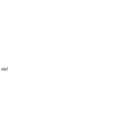
- 21:30 Uhr | MIKEL ONETWO | Rockabilly-Rock 'n' Roll
 ein!