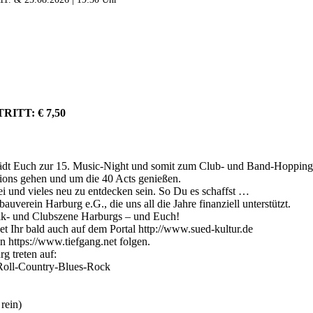
ITT: € 7,50
 lädt Euch zur 15. Music-Night und somit zum Club- und Band-Hopping
ations gehen und um die 40 Acts genießen.
i und vieles neu zu entdecken sein. So Du es schaffst …
uverein Harburg e.G., die uns all die Jahre finanziell unterstützt.
ik- und Clubszene Harburgs – und Euch!
t Ihr bald auch auf dem Portal http://www.sued-kultur.de
 https://www.tiefgang.net folgen.
g treten auf:
Roll-Country-Blues-Rock
 rein)