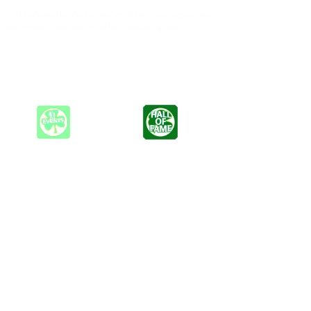
 drei Einheimische plus ein irischer Perker – spielen grandiose
wagten Witzen vorgetragen, zwischen schnellen Spulen,