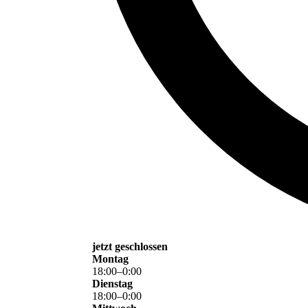
jetzt geschlossen
Montag
18
:
00
–
0
:
00
Dienstag
18
:
00
–
0
:
00