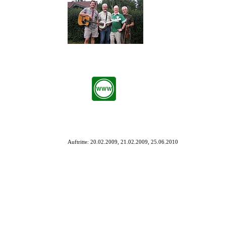
Wenn Sie Dubliners, Clancy Bro
irische Volksmusik in der Ori
Trinkliedern und gelegentlich t
Von links Peter Dyhr, Hennin
Auftritte:
20.02.2009, 21.02.2009, 25.06.2010