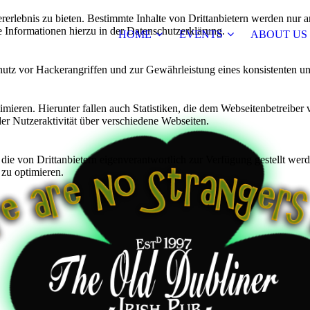
lebnis zu bieten. Bestimmte Inhalte von Drittanbietern werden nur ang
e Informationen hierzu in der Datenschutzerklärung.
HOME
EVENTS
ABOUT US
utz vor Hackerangriffen und zur Gewährleistung eines konsistenten un
ieren. Hierunter fallen auch Statistiken, die dem Webseitenbetreiber v
r Nutzeraktivität über verschiedene Webseiten.
 die von Drittanbietern eigenverantwortlich zur Verfügung gestellt wer
 zu optimieren.