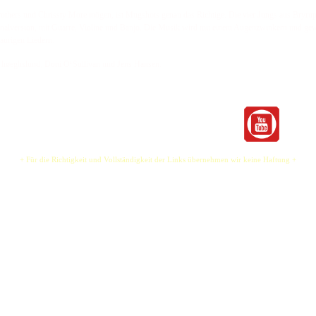
thers und Chrissty More mögen, ist Mugshots genau das Richtige. Die vier Jungs aus Bryrup –
ginalversion, mit Gitarre, Violine und Banjo. Die Musik wird mit einem Augenzwinkern und ge
raurigen Liedern.
g høeghslund, Doni O¹Sullivan und Jens Hansen.
+ Für die Richtigkeit und Vollständigkeit der Links übernehmen wir keine Haftung +