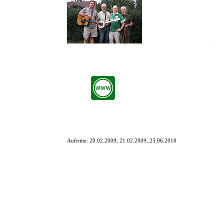
Wenn Sie Dubliners, Clancy Bro
irische Volksmusik in der Ori
Trinkliedern und gelegentlich t
Von links Peter Dyhr, Hennin
Auftritte:
20.02.2009, 21.02.2009, 25.06.2010