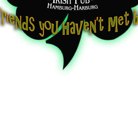
|
Irish Folk-Celtic Music
nmark