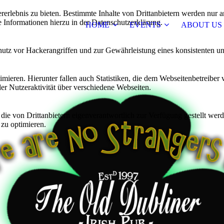
lebnis zu bieten. Bestimmte Inhalte von Drittanbietern werden nur ang
e Informationen hierzu in der Datenschutzerklärung.
HOME
EVENTS
ABOUT US
utz vor Hackerangriffen und zur Gewährleistung eines konsistenten un
ieren. Hierunter fallen auch Statistiken, die dem Webseitenbetreiber v
r Nutzeraktivität über verschiedene Webseiten.
 die von Drittanbietern eigenverantwortlich zur Verfügung gestellt wer
 zu optimieren.