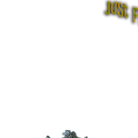
MUGSHOTS
from De