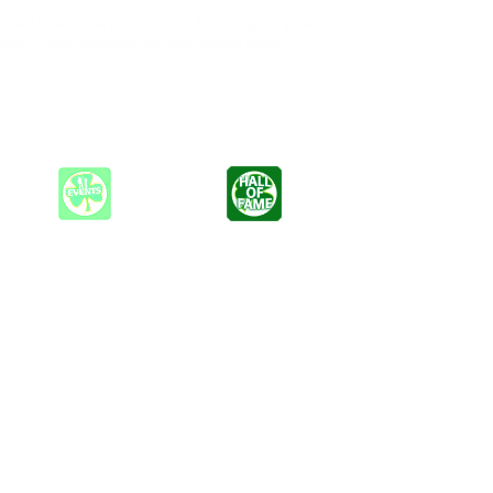
 drei Einheimische plus ein irischer Perker – spielen grandiose
wagten Witzen vorgetragen, zwischen schnellen Spulen,