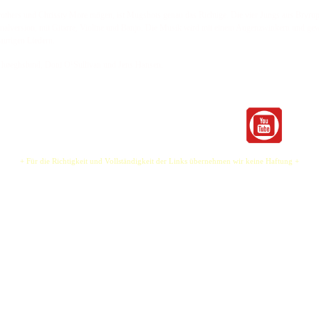
thers und Chrissty More mögen, ist Mugshots genau das Richtige. Die vier Jungs aus Bryrup –
ginalversion, mit Gitarre, Violine und Banjo. Die Musik wird mit einem Augenzwinkern und ge
raurigen Liedern.
g høeghslund, Doni O¹Sullivan und Jens Hansen.
+ Für die Richtigkeit und Vollständigkeit der Links übernehmen wir keine Haftung +