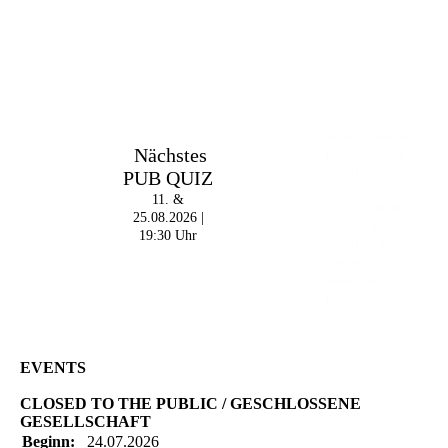
Im The Old Dubliner -
Nächstes
Irish Pub - Hamburg
PUB QUIZ
- 18:00 Uhr | DOORS
OPEN
11. &
- 19:00 Uhr | MARK
25.08.2026 |
CURRAN | Rock-Pop
19:30 Uhr
- 21:30 Uhr | MIKEL
ONETWO |
Rockabilly-Rock 'n'
Roll
EVENTS
CLOSED TO THE PUBLIC / GESCHLOSSENE
GESELLSCHAFT
Beginn:
24.07.2026