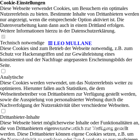
Cookie-Einstellungen
Diese Webseite verwendet Cookies, um Besuchern ein optimales
Nutzererlebnis zu bieten. Bestimmte Inhalte von Drittanbietern werden
nur angezeigt, wenn die entsprechende Option aktiviert ist. Die
Datenverarbeitung kann dann auch in einem Drittland erfolgen.
Weitere Informationen hierzu in der Datenschutzerklärung.
Technisch notwendige
LEO MULLANE
Diese Cookies sind zum Betrieb der Webseite notwendig, z.B. zum
Schutz vor Hackerangriffen und zur Gewährleistung eines
konsistenten und der Nachfrage angepassten Erscheinungsbilds der
Seite.
Analytische
Diese Cookies werden verwendet, um das Nutzererlebnis weiter zu
optimieren. Hierunter fallen auch Statistiken, die dem
Webseitenbetreiber von Drittanbietern zur Verfügung gestellt werden,
sowie die Ausspielung von personalisierter Werbung durch die
Nachverfolgung der Nutzeraktivität über verschiedene Webseiten.
Drittanbieter-Inhalte
Diese Webseite bietet möglicherweise Inhalte oder Funktionalitäten an,
LEO MULLANE
die von Drittanbietern eigenverantwortlich zur Verfügung gestellt
| Reggae-Rock
werden. Diese Drittanbieter können eigene Cookies setzen, z.B. um
die Nutzeraktivität zu verfolgen oder ihre Angebote zu personalisieren
Leo Mullane ist ein wahrhaft progressiver Künstler, der schon immer daran