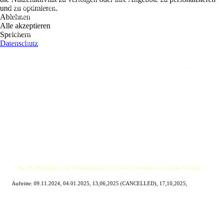
und zu optimieren.
interessiert war, seine Gitarre durch alternative Stimmungen zu erforschen und neue
Ablehnen
und interessante Klänge zu schaffen.
Alle akzeptieren
Leos charakteristische Stimme ist voller Emotionen auf die sanfteste Art und Weise.
Speichern
Das zeigt sich auch in seinen Liedern, die sowohl die dunkle als auch die helle Seite
Datenschutz
des Lebens erforschen. Leo weiß, wie man mit Reggae-Beats einen Raum zum Leben
erweckt und mit seiner sanften Stimme und seinen Texten einen Raum zum Schweigen
bringt. Leo ist bereits ein vollendeter Musiker, der mit seiner Musik einen ganz
eigenen Weg einschlägt, der den Zuhörer auf mehr hoffen lässt. Er weiß, wie er sein
Publikum durch seine Texte, Melodien und die Intimität seiner Stimme zu Hause
fühlen lässt.
Leo war auch Mitglied von zwei irischen Bands, die auf Tournee waren und viel
beachtete Alben veröffentlicht haben, nämlich The Blind Poets und The Vestas.
+ Für die Richtigkeit und Vollständigkeit der Links übernehmen wir keine Haftung +
Auftritte: 09.11.2024, 04.01.2025, 13,06,2025 (CANCELLED), 17,10,2025,