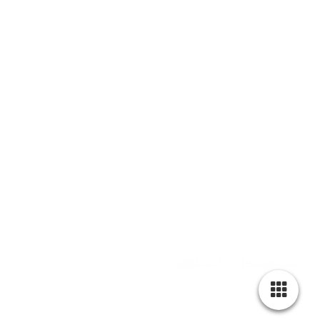
web: www.olddubliner.de
e-mail: info@olddubliner.de
© 1997 - 2026 | The Old Dubliner - Irish Pub – Hamburg
-Harburg
design by
DWARV-
DESIGN
IMPRESSUM
|
DATENSCHUTZ