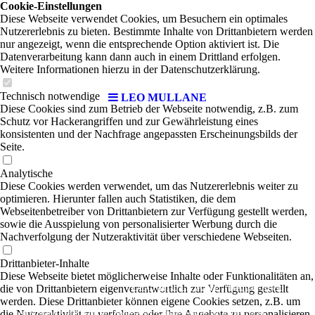
Cookie-Einstellungen
Diese Webseite verwendet Cookies, um Besuchern ein optimales
Nutzererlebnis zu bieten. Bestimmte Inhalte von Drittanbietern werden
nur angezeigt, wenn die entsprechende Option aktiviert ist. Die
Datenverarbeitung kann dann auch in einem Drittland erfolgen.
Weitere Informationen hierzu in der Datenschutzerklärung.
Technisch notwendige
LEO MULLANE
Diese Cookies sind zum Betrieb der Webseite notwendig, z.B. zum
Schutz vor Hackerangriffen und zur Gewährleistung eines
konsistenten und der Nachfrage angepassten Erscheinungsbilds der
Seite.
Analytische
Diese Cookies werden verwendet, um das Nutzererlebnis weiter zu
optimieren. Hierunter fallen auch Statistiken, die dem
Webseitenbetreiber von Drittanbietern zur Verfügung gestellt werden,
sowie die Ausspielung von personalisierter Werbung durch die
Nachverfolgung der Nutzeraktivität über verschiedene Webseiten.
Drittanbieter-Inhalte
Diese Webseite bietet möglicherweise Inhalte oder Funktionalitäten an,
LEO MULLANE
die von Drittanbietern eigenverantwortlich zur Verfügung gestellt
| Reggae-Rock
werden. Diese Drittanbieter können eigene Cookies setzen, z.B. um
die Nutzeraktivität zu verfolgen oder ihre Angebote zu personalisieren
Leo Mullane ist ein wahrhaft progressiver Künstler, der schon immer daran