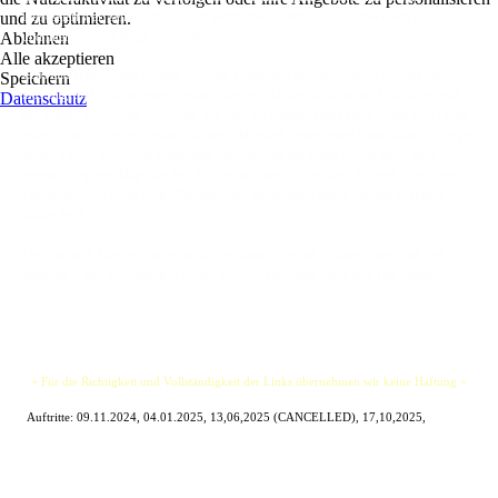
und zu optimieren.
interessiert war, seine Gitarre durch alternative Stimmungen zu erforschen und neue
Ablehnen
und interessante Klänge zu schaffen.
Alle akzeptieren
Leos charakteristische Stimme ist voller Emotionen auf die sanfteste Art und Weise.
Speichern
Das zeigt sich auch in seinen Liedern, die sowohl die dunkle als auch die helle Seite
Datenschutz
des Lebens erforschen. Leo weiß, wie man mit Reggae-Beats einen Raum zum Leben
erweckt und mit seiner sanften Stimme und seinen Texten einen Raum zum Schweigen
bringt. Leo ist bereits ein vollendeter Musiker, der mit seiner Musik einen ganz
eigenen Weg einschlägt, der den Zuhörer auf mehr hoffen lässt. Er weiß, wie er sein
Publikum durch seine Texte, Melodien und die Intimität seiner Stimme zu Hause
fühlen lässt.
Leo war auch Mitglied von zwei irischen Bands, die auf Tournee waren und viel
beachtete Alben veröffentlicht haben, nämlich The Blind Poets und The Vestas.
+ Für die Richtigkeit und Vollständigkeit der Links übernehmen wir keine Haftung +
Auftritte: 09.11.2024, 04.01.2025, 13,06,2025 (CANCELLED), 17,10,2025,