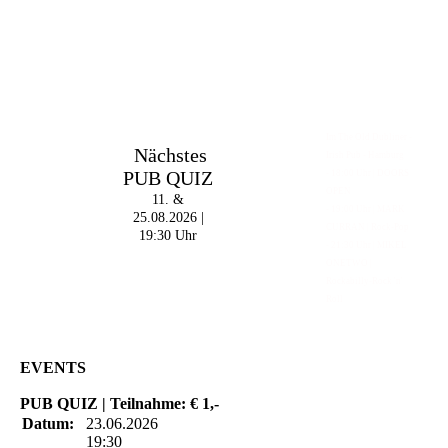
Im The Old Dubliner -
Nächstes
Irish Pub - Hamburg
PUB QUIZ
- 18:00 Uhr | DOORS
OPEN
11. &
- 19:00 Uhr | MARK
25.08.2026 |
CURRAN | Rock-Pop
19:30 Uhr
- 21:30 Uhr | MIKEL
ONETWO |
Rockabilly-Rock 'n'
Roll
EVENTS
PUB QUIZ | Teilnahme: € 1,-
Datum:
23.06.2026
19:30