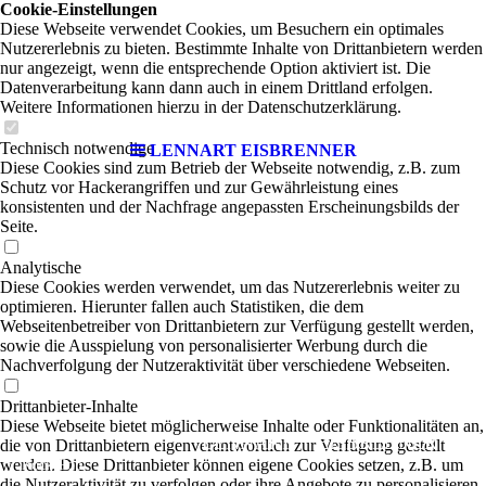
Cookie-Einstellungen
Diese Webseite verwendet Cookies, um Besuchern ein optimales
Nutzererlebnis zu bieten. Bestimmte Inhalte von Drittanbietern werden
nur angezeigt, wenn die entsprechende Option aktiviert ist. Die
Datenverarbeitung kann dann auch in einem Drittland erfolgen.
Weitere Informationen hierzu in der Datenschutzerklärung.
Technisch notwendige
LENNART EISBRENNER
Diese Cookies sind zum Betrieb der Webseite notwendig, z.B. zum
Schutz vor Hackerangriffen und zur Gewährleistung eines
konsistenten und der Nachfrage angepassten Erscheinungsbilds der
Seite.
Analytische
Diese Cookies werden verwendet, um das Nutzererlebnis weiter zu
optimieren. Hierunter fallen auch Statistiken, die dem
Webseitenbetreiber von Drittanbietern zur Verfügung gestellt werden,
sowie die Ausspielung von personalisierter Werbung durch die
Nachverfolgung der Nutzeraktivität über verschiedene Webseiten.
Drittanbieter-Inhalte
Diese Webseite bietet möglicherweise Inhalte oder Funktionalitäten an,
LENNART EISBRENNER
die von Drittanbietern eigenverantwortlich zur Verfügung gestellt
|
werden. Diese Drittanbieter können eigene Cookies setzen, z.B. um
Rock-Pop
die Nutzeraktivität zu verfolgen oder ihre Angebote zu personalisieren