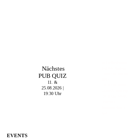
Im The Old Dubliner -
Nächstes
Irish Pub - Hamburg
PUB QUIZ
- 18:00 Uhr | DOORS
OPEN
11. &
- 19:00 Uhr | MARK
25.08.2026 |
CURRAN | Rock-Pop
19:30 Uhr
- 21:30 Uhr | MIKEL
ONETWO |
Rockabilly-Rock 'n'
Roll
EVENTS