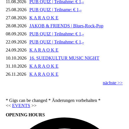
11.08.2026
PUB QUIZ | Teilnahme: € 1,-
25.08.2026
PUB QUIZ | Teilname: € 1,-
27.08.2026
K A R A O K E
28.08.2026
JAKOB & FRIENDS | Blues-Rock-Pop
08.09.2026
PUB QUIZ | Teilnahme: € 1,-
22.09.2026
PUB QUIZ | Teilnahme: € 1,-
24.09.2026
K A R A O K E
10.10.2026
16. SUEDKULTUR MUSIC NIGHT
31.10.2026
K A R A O K E
26.11.2026
K A R A O K E
nächste >>
* Gigs can be changed * Änderungen vorbehalten *
<<
EVENTS
>>
OPENING HOURS