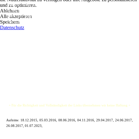
und zu optimieren.
„Wenn du willst, können wir einfach glückwärts fahr’n“. Hört sich doch wunderbar
Ablehnen
an. Hat bloß einen kleinen Haken, und der heißt Lennart Eisbrenner, Verfasser dieser
Alle akzeptieren
Zeilen. Der junge Hanseat ist zwar kein schwermütiger Typ, aber halt auch keiner
Speichern
ohne Ecken und Kanten.
Datenschutz
Der Hanseat ist Singer-Songwriter, Straßenmusiker & Alleinunterhalter in Irish Pubs
& Clubs. Er spielt in Rock Bands und überzeugt mit seinem Repertoire aus ca. 1000
Songs sowohl die Frauen als auch die Männer aus verschiedene Generationen. Von
Jon Bon Jovi, über Bryan Adams, hin zu Justin Bieber und Ed Sheeran.
Lennart Eisbrenner hat für jedermann den passen Song im Repertoire. Und nicht nur
das: Er hat auch eine Reihe von eigenen Songs im Gepäck, die die Herzen des
Publikums höher schlagen lassen.
+ Für die Richtigkeit und Vollständigkeit der Links übernehmen wir keine Haftung +
Auftritte:
18.12.2015, 05.03.2016, 08.06.2016, 04.11.2016, 29.04.2017, 24.06.2017,
26.08.2017, 01.07.2023,