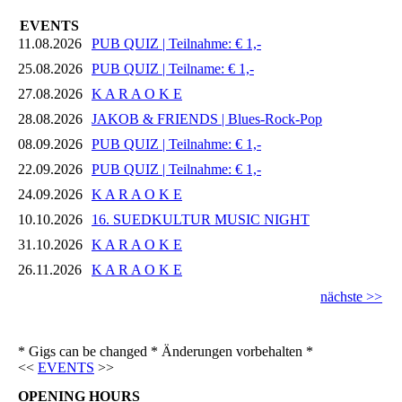
EVENTS
11.08.2026
PUB QUIZ | Teilnahme: € 1,-
25.08.2026
PUB QUIZ | Teilname: € 1,-
27.08.2026
K A R A O K E
28.08.2026
JAKOB & FRIENDS | Blues-Rock-Pop
08.09.2026
PUB QUIZ | Teilnahme: € 1,-
22.09.2026
PUB QUIZ | Teilnahme: € 1,-
24.09.2026
K A R A O K E
10.10.2026
16. SUEDKULTUR MUSIC NIGHT
31.10.2026
K A R A O K E
26.11.2026
K A R A O K E
nächste >>
* Gigs can be changed * Änderungen vorbehalten *
<<
EVENTS
>>
OPENING HOURS