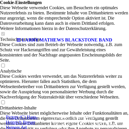
Cookie-Einstellungen
Diese Webseite verwendet Cookies, um Besuchern ein optimales
Nutzererlebnis zu bieten. Bestimmte Inhalte von Drittanbietern werden
nur angezeigt, wenn die entsprechende Option aktiviert ist. Die
Datenverarbeitung kann dann auch in einem Drittland erfolgen.
Weitere Informationen hierzu in der Datenschutzerklärung.
Technisch notwendige
LARRY MATHEWS BLACKSTONE BAND
Diese Cookies sind zum Betrieb der Webseite notwendig, z.B. zum
Schutz vor Hackerangriffen und zur Gewährleistung eines
konsistenten und der Nachfrage angepassten Erscheinungsbilds der
Seite.
Analytische
Diese Cookies werden verwendet, um das Nutzererlebnis weiter zu
optimieren. Hierunter fallen auch Statistiken, die dem
Webseitenbetreiber von Drittanbietern zur Verfügung gestellt werden,
sowie die Ausspielung von personalisierter Werbung durch die
Nachverfolgung der Nutzeraktivität über verschiedene Webseiten.
Drittanbieter-Inhalte
Diese Webseite bietet möglicherweise Inhalte oder Funktionalitäten an,
Picture (C) Hans-
LARRY MATHEWS
die von Drittanbietern eigenverantwortlich zur Verfügung gestellt
Heinrich Breuer
BLACKSTONE BAND
werden. Diese Drittanbieter können eigene Cookies setzen, z.B. um
|
Irish Folk
Heiners Art
die Nutzeraktivität zu verfolgen oder ihre Angebote zu personalisieren