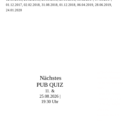
01.12.2017, 02.02.2018, 31.08.2018, 01.12.2018, 06.04.2019, 28.06.2019,
24.01.2020
Im The Old Dubliner -
Nächstes
Irish Pub - Hamburg
PUB QUIZ
- 18:00 Uhr | DOORS
OPEN
11. &
- 19:00 Uhr | MARK
25.08.2026 |
CURRAN | Rock-Pop
19:30 Uhr
- 21:30 Uhr | MIKEL
ONETWO |
Rockabilly-Rock 'n'
Roll