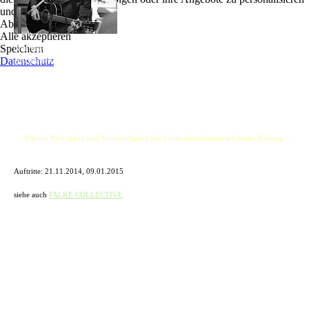
und zu optimieren.
Nils Jancke begeistert bereits seit langem jeden
Ablehnen
Mittwoch bei unserer Open Stage unsere Gäste.
Alle akzeptieren
Speichern
Nun begeistert er Euch mit seinem Repertoire von Bon Jovi bis hin zu selbst
Datenschutz
geschriebenen Songs.
+ Für die Richtigkeit und Vollständigkeit der Links übernehmen wir keine Haftung +
Auftritte: 21.11.2014, 09.01.2015
siehe auch
FALKE COLLECTIVE