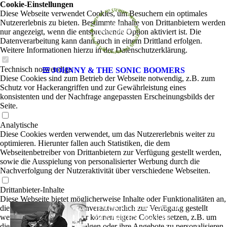
Cookie-Einstellungen
Diese Webseite verwendet Cookies, um Besuchern ein optimales
Nutzererlebnis zu bieten. Bestimmte Inhalte von Drittanbietern werden
nur angezeigt, wenn die entsprechende Option aktiviert ist. Die
Datenverarbeitung kann dann auch in einem Drittland erfolgen.
Weitere Informationen hierzu in der Datenschutzerklärung.
Technisch notwendige
JOHNNY & THE SONIC BOOMERS
Diese Cookies sind zum Betrieb der Webseite notwendig, z.B. zum
Schutz vor Hackerangriffen und zur Gewährleistung eines
konsistenten und der Nachfrage angepassten Erscheinungsbilds der
Seite.
Analytische
Diese Cookies werden verwendet, um das Nutzererlebnis weiter zu
optimieren. Hierunter fallen auch Statistiken, die dem
Webseitenbetreiber von Drittanbietern zur Verfügung gestellt werden,
sowie die Ausspielung von personalisierter Werbung durch die
Nachverfolgung der Nutzeraktivität über verschiedene Webseiten.
Drittanbieter-Inhalte
Diese Webseite bietet möglicherweise Inhalte oder Funktionalitäten an,
JOHNNY & the SONIC
die von Drittanbietern eigenverantwortlich zur Verfügung gestellt
BOOMERS
werden. Diese Drittanbieter können eigene Cookies setzen, z.B. um
|
Rock-Pop
die Nutzeraktivität zu verfolgen oder ihre Angebote zu personalisieren