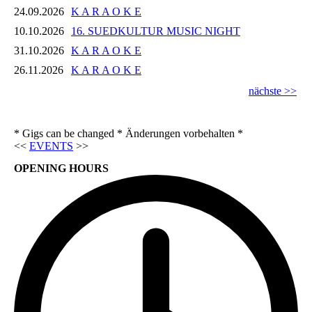
24.09.2026
K A R A O K E
10.10.2026
16. SUEDKULTUR MUSIC NIGHT
31.10.2026
K A R A O K E
26.11.2026
K A R A O K E
nächste >>
* Gigs can be changed * Änderungen vorbehalten *
<<
EVENTS
>>
OPENING HOURS