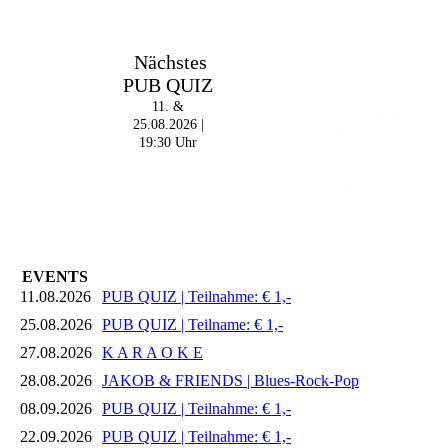
Im The Old Dubliner -
Nächstes
Irish Pub - Hamburg
PUB QUIZ
- 18:00 Uhr | DOORS
OPEN
11. &
- 19:00 Uhr | MARK
25.08.2026 |
CURRAN | Rock-Pop
19:30 Uhr
- 21:30 Uhr | MIKEL
ONETWO |
Rockabilly-Rock 'n'
Roll
EVENTS
11.08.2026
PUB QUIZ | Teilnahme: € 1,-
25.08.2026
PUB QUIZ | Teilname: € 1,-
27.08.2026
K A R A O K E
28.08.2026
JAKOB & FRIENDS | Blues-Rock-Pop
08.09.2026
PUB QUIZ | Teilnahme: € 1,-
22.09.2026
PUB QUIZ | Teilnahme: € 1,-