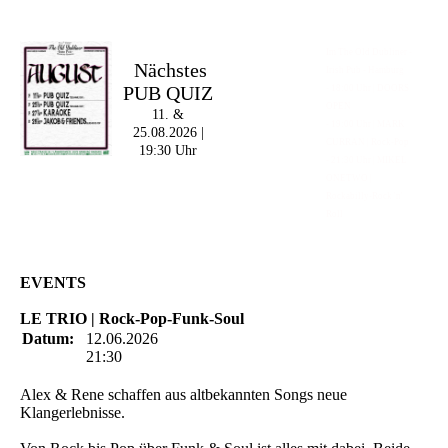
Im The Old Dubliner -
Nächstes
Irish Pub - Hamburg
PUB QUIZ
- 18:00 Uhr | DOORS
OPEN
11. &
- 19:00 Uhr | MARK
25.08.2026 |
CURRAN | Rock-Pop
19:30 Uhr
- 21:30 Uhr | MIKEL
ONETWO |
Rockabilly-Rock 'n'
Roll
EVENTS
LE TRIO | Rock-Pop-Funk-Soul
Datum:
12.06.2026
21:30
Alex & Rene schaffen aus altbekannten Songs neue
Klangerlebnisse.