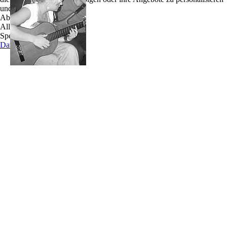
und zu optimieren.
Jenny und Roman sind zwei junge Musiker, die
Ablehnen
gerne Musik machen.
Alle akzeptieren
Beide lernten sich auf einer Feier kennen, wo
Speichern
Jenny Live-Musik aus einem Nebenzimmer hörte
Datenschutz
und dort Roman mit einem Bekannten antraf, der
umringt von ca. 15 Leuten war. Dies fand Jenny
sehr cool und setzte sich dazu, lauschte der Musik
und spielte mit Roman gemeinsam diverse Bluessongs, wozu sich Jenny Texte
ausdachte.
Bei dieser improvisierten Jamsession merkten beide, dass sie auf einer Wellenlänge
sind und wurden schnell gute Freunde. Inzwischen treffen sie sich regelmäßig, um
Zeit zu verbringen aber vor allem um Musik miteinander zu machen.
Jenny ist im wahren Leben Erzieherin, mit einem Hang zur Musik. Sie liebt Musik,
was ein guter Ausgleich für all den Stress im Alltag ist, was sie im Einklang hält. Ihr
Leben ist geprägt von verschiedenen Musikrichtungen - ihre liebste Musikrichtung ist
Soul, guter alter Northern Soul von u. a. Wendy Rene, Carla Thomas. Zu ihren
Lieblingskünstlern gehören Johnny Cash, Janis Joplin, Katzenjammer, Dire Straits,
Peter Maffay, Ben Harper uvm. von denen sie sich inspiriert fühlt. Seit ihrem 9ten
Lebensjahr spielt Jenny Gitarre, was sie sich selbst beibrachte und singt, seitdem sie
denken kann. Ein wenig Schlagzeug und Klavierspielen beherrscht sie auch, um auch
mal andere Musik zu interpretieren und einen anderen Klang rüber zu bringen.