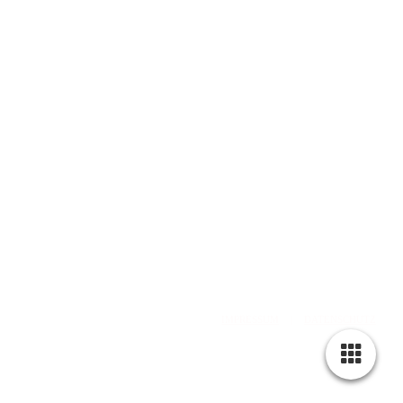
web: www.olddubliner.de
e-mail: info@olddubliner.de
© 1997 - 2026 | The Old Dubliner - Irish Pub – Hamburg
-Harburg
design by
DWARV-
DESIGN
IMPRESSUM
|
DATENSCHUTZ