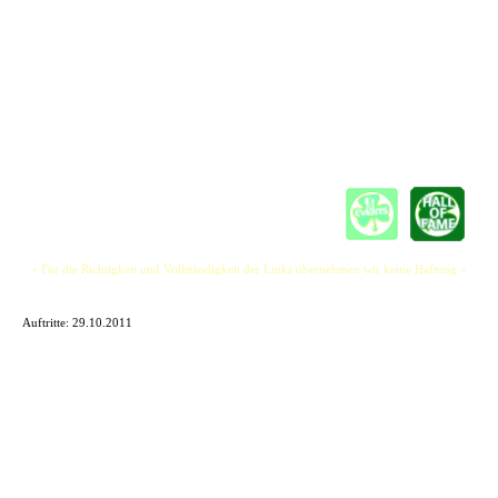
Roman ist im Grunde eigentlich ein Einzelgänger, der lieber für sich ist.
Nichtsdestotrotz ist er ein begnadeter Blues-Gitarrist und Mundharmonikaspieler, der
allem voll aufgeschlossen und lustig ist - ein Allerweltstyp halt.
Jenny & Roman vereinen ihre musikalischen Talente und Neigungen zu einem
wohlklingendem Miteinander, das voller Leidenschaft und Gefühle ist. Sie wollen
Euch nicht nur Unterhalten, sie wollen Euch mit Euch viel Stimmung machen.
+ Für die Richtigkeit und Vollständigkeit der Links übernehmen wir keine Haftung +
Auftritte:
29.10.2011