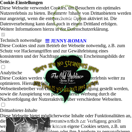
Cookie-Einstellungen
Diese Webseite verwendet Cookies, um Besuchern ein optimales
Nutzererlebnis zu bieten. Bestimmte Inhalte von Drittanbietern werden
nur angezeigt, wenn die entsprechende Option aktiviert ist. Die
Datenverarbeitung kann dann auch in einem Drittland erfolgen.
Weitere Informationen hierzu in der Datenschutzerklärung.
Technisch notwendige
JENNY-ROMAN
Diese Cookies sind zum Betrieb der Webseite notwendig, z.B. zum
Schutz vor Hackerangriffen und zur Gewährleistung eines
konsistenten und der Nachfrage angepassten Erscheinungsbilds der
Seite.
Analytische
Diese Cookies werden verwendet, um das Nutzererlebnis weiter zu
optimieren. Hierunter fallen auch Statistiken, die dem
Webseitenbetreiber von Drittanbietern zur Verfügung gestellt werden,
sowie die Ausspielung von personalisierter Werbung durch die
Nachverfolgung der Nutzeraktivität über verschiedene Webseiten.
Drittanbieter-Inhalte
Diese Webseite bietet möglicherweise Inhalte oder Funktionalitäten an,
JENNY & ROMAN
die von Drittanbietern eigenverantwortlich zur Verfügung gestellt
|
Rock'n'Pop-
werden. Diese Drittanbieter können eigene Cookies setzen, z.B. um
Blues
die Nutzeraktivität zu verfolgen oder ihre Angebote zu personalisieren