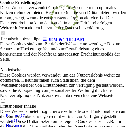
Cookie-Einstellungen
Diese Webseite verwendet Cookies, um Besuchern ein optimales
Nutzererlebnis zu bieten. Bestimmte Inhalte von Drittanbietern werden
nur angezeigt, wenn die entsprechende Option aktiviert ist. Die
Datenverarbeitung kann dann auch in einem Drittland erfolgen.
Weitere Informationen hierzu in der Datenschutzerklärung.
Technisch notwendige
JEM & THE JAM
Diese Cookies sind zum Betrieb der Webseite notwendig, z.B. zum
Schutz vor Hackerangriffen und zur Gewährleistung eines
konsistenten und der Nachfrage angepassten Erscheinungsbilds der
Seite.
Analytische
Diese Cookies werden verwendet, um das Nutzererlebnis weiter zu
optimieren. Hierunter fallen auch Statistiken, die dem
Webseitenbetreiber von Drittanbietern zur Verfügung gestellt werden,
sowie die Ausspielung von personalisierter Werbung durch die
Nachverfolgung der Nutzeraktivität über verschiedene Webseiten.
Drittanbieter-Inhalte
Diese Webseite bietet möglicherweise Inhalte oder Funktionalitäten an,
Picture (C)
JEM & THE JAM
die von Drittanbietern eigenverantwortlich zur Verfügung gestellt
|
Pop
from Brighton / England
The Old
werden. Diese Drittanbieter können eigene Cookies setzen, z.B. um
´n´Rock
Dubliner -
die Nutzeraktivität zu verfolgen oder ihre Angebote zu personalisieren