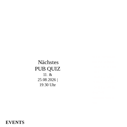
Im The Old Dubliner -
Nächstes
Irish Pub - Hamburg
PUB QUIZ
- 18:00 Uhr | DOORS
OPEN
11. &
- 19:00 Uhr | MARK
25.08.2026 |
CURRAN | Rock-Pop
19:30 Uhr
- 21:30 Uhr | MIKEL
ONETWO |
Rockabilly-Rock 'n'
Roll
EVENTS