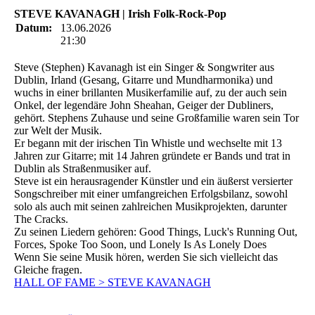
STEVE KAVANAGH | Irish Folk-Rock-Pop
Datum:
13.06.2026
21:30
Steve (Stephen) Kavanagh ist ein Singer & Songwriter aus
Dublin, Irland (Gesang, Gitarre und Mundharmonika) und
wuchs in einer brillanten Musikerfamilie auf, zu der auch sein
Onkel, der legendäre John Sheahan, Geiger der Dubliners,
gehört. Stephens Zuhause und seine Großfamilie waren sein Tor
zur Welt der Musik.
Er begann mit der irischen Tin Whistle und wechselte mit 13
Jahren zur Gitarre; mit 14 Jahren gründete er Bands und trat in
Dublin als Straßenmusiker auf.
Steve ist ein herausragender Künstler und ein äußerst versierter
Songschreiber mit einer umfangreichen Erfolgsbilanz, sowohl
solo als auch mit seinen zahlreichen Musikprojekten, darunter
The Cracks.
Zu seinen Liedern gehören: Good Things, Luck's Running Out,
Forces, Spoke Too Soon, und Lonely Is As Lonely Does
Wenn Sie seine Musik hören, werden Sie sich vielleicht das
Gleiche fragen.
HALL OF FAME > STEVE KAVANAGH