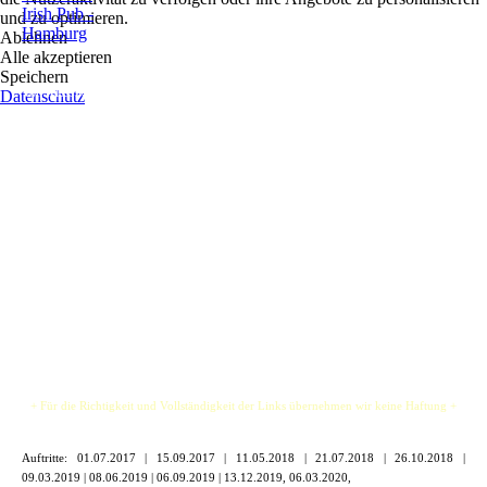
Irish Pub -
und zu optimieren.
Akustische Folk, Rock und Pop Covers & Originalsongs von
Hamburg
Ablehnen
Jem und Jam. Zu hören sind die besten Songs aus dem
Alle akzeptieren
vergangenen halben Jahrhundert.
Speichern
Von Klassikern aus den 60er, 70er, 80er Jahren, bis zu modernen Chart-Hits mit ein
Datenschutz
paar unserer eigenen heimlichen Lieblingsongs, zu denen man einfach mitsingen
muss.
Ein Set voller Pop-Rock-Hits mit 2 akustischen Gitarren und den himmlischen
Stimmen von Jem und Jam die nur zu gut wissen, wie man gute Stimmung schafft.
Sie haben mehr als genug Talent zwischen ihnen, um die Leute zum Tanzen zu
bringen. Mit reichlich viel Energie und einer sichtbaren Liebe für die Musik, wäre es
eine Herausforderung dieses Set nicht zu genießen.
Es sind die klassischen Lieder, die alle gut kennen, einfach und gut gespielt.
+ Für die Richtigkeit und Vollständigkeit der Links übernehmen wir keine Haftung +
Auftritte:
01.07.2017 | 15.09.2017 | 11.05.2018 | 21.07.2018 | 26.10.2018 |
09.03.2019 | 08.06.2019 | 06.09.2019 | 13.12.2019, 06.03.2020,