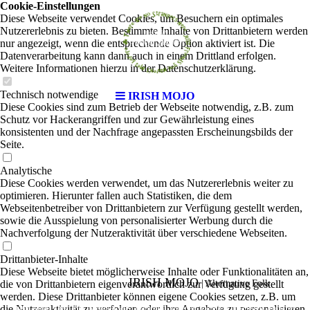
Cookie-Einstellungen
Diese Webseite verwendet Cookies, um Besuchern ein optimales
Nutzererlebnis zu bieten. Bestimmte Inhalte von Drittanbietern werden
nur angezeigt, wenn die entsprechende Option aktiviert ist. Die
Datenverarbeitung kann dann auch in einem Drittland erfolgen.
Weitere Informationen hierzu in der Datenschutzerklärung.
Technisch notwendige
IRISH MOJO
Diese Cookies sind zum Betrieb der Webseite notwendig, z.B. zum
Schutz vor Hackerangriffen und zur Gewährleistung eines
konsistenten und der Nachfrage angepassten Erscheinungsbilds der
Seite.
Analytische
Diese Cookies werden verwendet, um das Nutzererlebnis weiter zu
optimieren. Hierunter fallen auch Statistiken, die dem
Webseitenbetreiber von Drittanbietern zur Verfügung gestellt werden,
sowie die Ausspielung von personalisierter Werbung durch die
Nachverfolgung der Nutzeraktivität über verschiedene Webseiten.
Drittanbieter-Inhalte
Diese Webseite bietet möglicherweise Inhalte oder Funktionalitäten an,
IRISH MOJO
die von Drittanbietern eigenverantwortlich zur Verfügung gestellt
|
Alternative Folk
werden. Diese Drittanbieter können eigene Cookies setzen, z.B. um
die Nutzeraktivität zu verfolgen oder ihre Angebote zu personalisieren
Irish Mojo sind fünf Musiker aus Hamburg, die den vielleicht irischsten Folk der