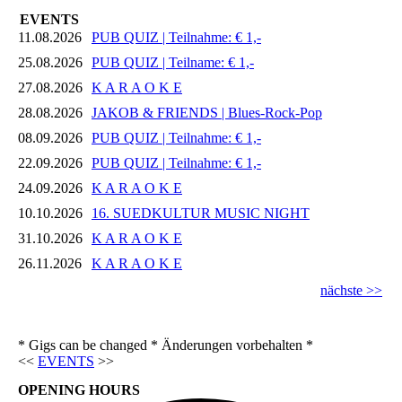
EVENTS
11.08.2026
PUB QUIZ | Teilnahme: € 1,-
25.08.2026
PUB QUIZ | Teilname: € 1,-
27.08.2026
K A R A O K E
28.08.2026
JAKOB & FRIENDS | Blues-Rock-Pop
08.09.2026
PUB QUIZ | Teilnahme: € 1,-
22.09.2026
PUB QUIZ | Teilnahme: € 1,-
24.09.2026
K A R A O K E
10.10.2026
16. SUEDKULTUR MUSIC NIGHT
31.10.2026
K A R A O K E
26.11.2026
K A R A O K E
nächste >>
* Gigs can be changed * Änderungen vorbehalten *
<<
EVENTS
>>
OPENING HOURS