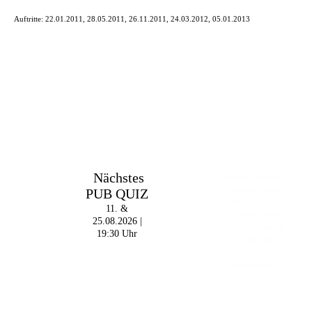
Auftritte:
22.01.2011, 28.05.2011, 26.11.2011, 24.03.2012, 05.01.2013
Im The Old Dubliner -
Nächstes
Irish Pub - Hamburg
PUB QUIZ
- 18:00 Uhr | DOORS
OPEN
11. &
- 19:00 Uhr | MARK
25.08.2026 |
CURRAN | Rock-Pop
19:30 Uhr
- 21:30 Uhr | MIKEL
ONETWO |
Rockabilly-Rock 'n'
Roll