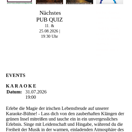
Im The Old Dubliner -
Nächstes
Irish Pub - Hamburg
PUB QUIZ
- 18:00 Uhr | DOORS
OPEN
11. &
- 19:00 Uhr | MARK
25.08.2026 |
CURRAN | Rock-Pop
19:30 Uhr
- 21:30 Uhr | MIKEL
ONETWO |
Rockabilly-Rock 'n'
Roll
EVENTS
K A R A O K E
Datum:
31.07.2026
19:00
Erlebe die Magie der irischen Lebensfreude auf unserer
Karaoke-Bühne! - Lass dich von den zauberhaften Klängen der
grünen Insel mitreißen und tauche ein in ein unvergessliches
Erlebnis. Singe mit Leidenschaft und Hingabe, während du die
Freiheit der Musik in der warmen, einladenden Atmosphäre des