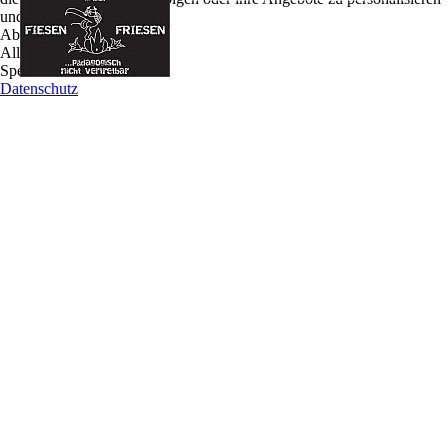
und zu optimieren.
seit 2010. Die Musik ist noch handgemacht und
Ablehnen
weist ein weites Spektrum auf. Mit eigenen
Alle akzeptieren
deutschsprachigen Stücken bis über ein weit
Speichern
gefächertes Coverprogramm bespielen die Fiesen
Datenschutz
Friesen sämtliche Feste auch über die Grenzen
Deutschlands hinaus.
Für Hochzeiten, Open Air Festivals, Pubs oder Kneipen, Geburtstage oder
Mittelaltermärkte und viele Events mehr, stellt die Band ein passendes Programm
zusammen.
Soziales Engagement zeigen die Musiker durch eigen organisierte Benefizkonzerte zu
Gunsten der deutschen Kinderkrebshilfe oder Auftritte bei anderen
Benefizveranstaltungen.
Die Fiesen Friesen begeistern das von der "Musik aus der Dose" geplagte Gehör und
sind definitiv mittendrin statt nur dabei. Verschiedene Kombinationen der Musiker
eröffnen eine Vielfalt an musikalischen Möglichkeiten. Gesang, Gitarre, Schlagzeug,
Percussion, Cello, Ukulele und Querflöte gehören mit zu den Fiesen Friesen wie
deren freche Sprüche und Showeinlagen.
Eine Band auf die Sie lange gewartet haben. Lassen Sie sich anstecken vom Geist der
Fiesen Friesen.