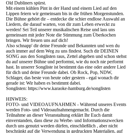
Old Dubliners spürst.
Mit einem kühlen Pint in der Hand und einem Lied auf den
Lippen feiern wir gemeinsam bis in die frühen Morgenstunden.
Die Bühne gehört dir – entdecke die schier endlose Auswahl an
Liedern, die darauf warten, von dir zum Leben erweckt zu
werden! Sei Teil unserer musikalischen Reise und lass uns
gemeinsam mit jeder Note die Stimmung zum Überkochen
bringen. Wir freuen uns auf dich!
Also schnapp' dir deine Freunde und Bekannten und wen du
auch immer auf dem Weg zu uns findest. Such dir DEINEN
SONG aus den Songlisten raus, Zettel abgeben und schon stehst
du auf unserer Bühne und performst, wie du noch nie performt
hast. In unserer Songliste ist bestimmt das eine oder andere Lied
für dich und deine Freunde dabei. Ob Rock, Pop, NDW,
Schlager, das beste von heute oder gestern - egal wonach dir
gerade ist: Wir haben es bestimmt dabei.
Songlisten: https://www.karaoke-hamburg.de/songlisten
HINWEIS:
FOTO- und VIDEOAUFNAHMEN - Während unseres Events
werden Foto- und Videoaufnahmengemacht. Durch die
Teilnahme an dieser Veranstaltung erklärt Ihr Euch damit
einverstanden, dass diese zu Werbe- und Informationszwecken
durch uns genutzt werden dürfen, einschließlich , aber nicht
beschränkt auf die Verwendung in gedruckten Materialien, auf