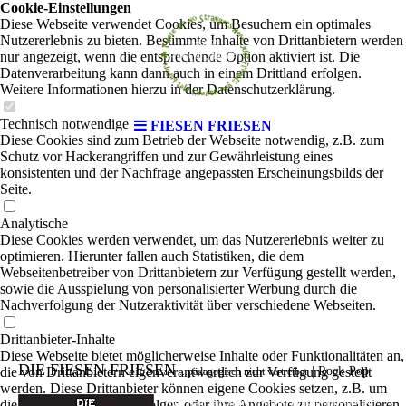
Cookie-Einstellungen
Diese Webseite verwendet Cookies, um Besuchern ein optimales
Nutzererlebnis zu bieten. Bestimmte Inhalte von Drittanbietern werden
nur angezeigt, wenn die entsprechende Option aktiviert ist. Die
Datenverarbeitung kann dann auch in einem Drittland erfolgen.
Weitere Informationen hierzu in der Datenschutzerklärung.
Technisch notwendige
FIESEN FRIESEN
Diese Cookies sind zum Betrieb der Webseite notwendig, z.B. zum
Schutz vor Hackerangriffen und zur Gewährleistung eines
konsistenten und der Nachfrage angepassten Erscheinungsbilds der
Seite.
Analytische
Diese Cookies werden verwendet, um das Nutzererlebnis weiter zu
optimieren. Hierunter fallen auch Statistiken, die dem
Webseitenbetreiber von Drittanbietern zur Verfügung gestellt werden,
sowie die Ausspielung von personalisierter Werbung durch die
Nachverfolgung der Nutzeraktivität über verschiedene Webseiten.
Drittanbieter-Inhalte
Diese Webseite bietet möglicherweise Inhalte oder Funktionalitäten an,
DIE FIESEN FRIESEN
die von Drittanbietern eigenverantwortlich zur Verfügung gestellt
|
Rock-Pop
...pädagogisch nicht vertretbar
werden. Diese Drittanbieter können eigene Cookies setzen, z.B. um
die Nutzeraktivität zu verfolgen oder ihre Angebote zu personalisieren
Die Band aus dem Norden Deutschlands besteht