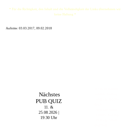
* Für die Richtigkeit, den Inhalt und die Vollständigkeit der Links übernehmen wir
keine Haftung *
Auftritte:
03.03.2017, 09.02.2018
Im The Old Dubliner -
Nächstes
Irish Pub - Hamburg
PUB QUIZ
- 18:00 Uhr | DOORS
OPEN
11. &
- 19:00 Uhr | MARK
25.08.2026 |
CURRAN | Rock-Pop
19:30 Uhr
- 21:30 Uhr | MIKEL
ONETWO |