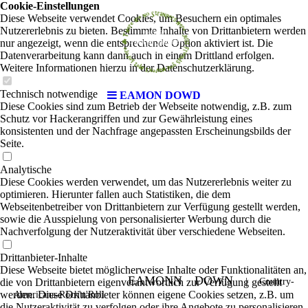
Cookie-Einstellungen
Diese Webseite verwendet Cookies, um Besuchern ein optimales
Nutzererlebnis zu bieten. Bestimmte Inhalte von Drittanbietern werden
nur angezeigt, wenn die entsprechende Option aktiviert ist. Die
Datenverarbeitung kann dann auch in einem Drittland erfolgen.
Weitere Informationen hierzu in der Datenschutzerklärung.
Technisch notwendige
EAMON DOWD
Diese Cookies sind zum Betrieb der Webseite notwendig, z.B. zum
Schutz vor Hackerangriffen und zur Gewährleistung eines
konsistenten und der Nachfrage angepassten Erscheinungsbilds der
Seite.
Analytische
Diese Cookies werden verwendet, um das Nutzererlebnis weiter zu
optimieren. Hierunter fallen auch Statistiken, die dem
Webseitenbetreiber von Drittanbietern zur Verfügung gestellt werden,
sowie die Ausspielung von personalisierter Werbung durch die
Nachverfolgung der Nutzeraktivität über verschiedene Webseiten.
Drittanbieter-Inhalte
Diese Webseite bietet möglicherweise Inhalte oder Funktionalitäten an,
EAMONN DOWN
die von Drittanbietern eigenverantwortlich zur Verfügung gestellt
|
Country-
werden. Diese Drittanbieter können eigene Cookies setzen, z.B. um
Americana-Rock'n'Roll
die Nutzeraktivität zu verfolgen oder ihre Angebote zu personalisieren