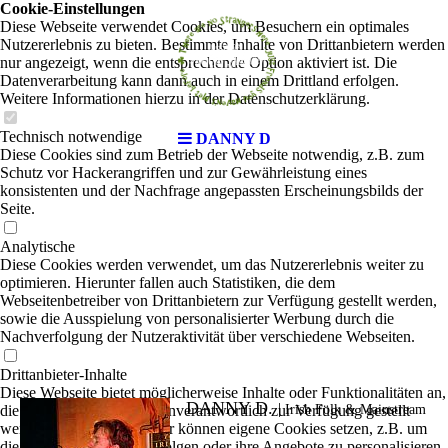
Cookie-Einstellungen
Diese Webseite verwendet Cookies, um Besuchern ein optimales
Nutzererlebnis zu bieten. Bestimmte Inhalte von Drittanbietern werden
nur angezeigt, wenn die entsprechende Option aktiviert ist. Die
Datenverarbeitung kann dann auch in einem Drittland erfolgen.
Weitere Informationen hierzu in der Datenschutzerklärung.
Technisch notwendige
DANNY D
Diese Cookies sind zum Betrieb der Webseite notwendig, z.B. zum
Schutz vor Hackerangriffen und zur Gewährleistung eines
konsistenten und der Nachfrage angepassten Erscheinungsbilds der
Seite.
Analytische
Diese Cookies werden verwendet, um das Nutzererlebnis weiter zu
optimieren. Hierunter fallen auch Statistiken, die dem
Webseitenbetreiber von Drittanbietern zur Verfügung gestellt werden,
sowie die Ausspielung von personalisierter Werbung durch die
Nachverfolgung der Nutzeraktivität über verschiedene Webseiten.
Drittanbieter-Inhalte
Diese Webseite bietet möglicherweise Inhalte oder Funktionalitäten an,
DANNY D.
|
die von Drittanbietern eigenverantwortlich zur Verfügung gestellt
Irish Folk & Mainstream
werden. Diese Drittanbieter können eigene Cookies setzen, z.B. um
die Nutzeraktivität zu verfolgen oder ihre Angebote zu personalisieren