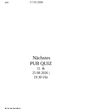
mit
Martin D. Winter
:
17.03.2006
Im The Old Dubliner -
Nächstes
Irish Pub - Hamburg
PUB QUIZ
- 18:00 Uhr | DOORS
OPEN
11. &
- 19:00 Uhr | MARK
25.08.2026 |
CURRAN | Rock-Pop
19:30 Uhr
- 21:30 Uhr | MIKEL
ONETWO |
Rockabilly-Rock 'n'
Roll