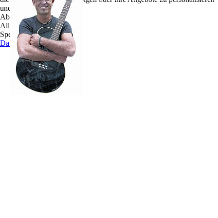
und zu optimieren.
musikalischen Familie und seiner neuseeländischen
Ablehnen
Maori-Kultur - gesungen wurde immer und bei
Alle akzeptieren
jeder Gelegenheit.
Speichern
Seit er seine erste Gitarre mit 15 Jahren bekam und
Datenschutz
sich das Spielen selber beibrachte, spielte er in
verschiedenen Bands auf den unterschiedlichsten
Veranstaltungen. Er spielte neben der
neuseeländischen Pub- und Clubszene auch auf
privaten Veranstaltungen (Hochzeiten und Partys)
– Solo und mit Band.
Über die Jahre hat sich nicht viel verändert. Craig Te Paa reiste viel durch Australien,
Asien und Europa, wo er sich erst in England, London, niederließ und andere
exzellente Musiker kennenlernte.
Momentan lebt er vor den Toren der „Music-City“ Hamburg, wo er sich mit den
unterschiedlichsten Projekten – über Musikevents mit verschiedenen Bands,
Soloprojekte, DJ-ing und Studioaufnahmen bis hin zu Gesangsauftritten mit einem
70-köpfigen Orchester bei „Rock meets Classic“ - beschäftigt.
Die Musik hat Craig Te Paa bisher keinen großen Reichtum eingebracht, dafür aber
die Gelegenheit, mit fantastischen Musikern und Sängern auf der Bühne zu stehen und
dabei viele großartige Erfahrungen zu sammeln.