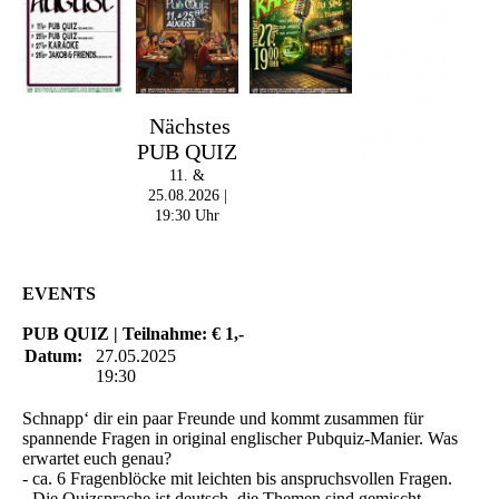
- 18:00 Uhr | DOORS
OPEN
- 19:00 Uhr | MARK
CURRAN | Rock-Pop
- 21:30 Uhr | MIKEL
ONETWO |
Nächstes
Rockabilly-Rock 'n'
PUB QUIZ
Roll
11. &
25.08.2026 |
19:30 Uhr
EVENTS
PUB QUIZ | Teilnahme: € 1,-
Datum:
27.05.2025
19:30
Schnapp‘ dir ein paar Freunde und kommt zusammen für
spannende Fragen in original englischer Pubquiz-Manier. Was
erwartet euch genau?
- ca. 6 Fragenblöcke mit leichten bis anspruchsvollen Fragen.
- Die Quizsprache ist deutsch, die Themen sind gemischt.