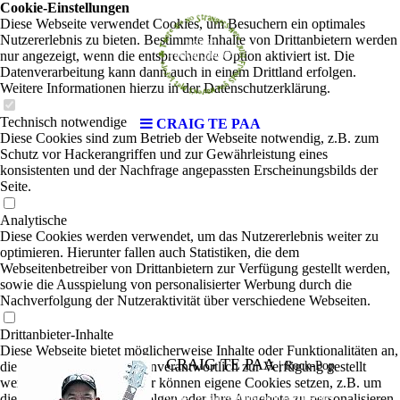
Cookie-Einstellungen
Diese Webseite verwendet Cookies, um Besuchern ein optimales
Nutzererlebnis zu bieten. Bestimmte Inhalte von Drittanbietern werden
nur angezeigt, wenn die entsprechende Option aktiviert ist. Die
Datenverarbeitung kann dann auch in einem Drittland erfolgen.
Weitere Informationen hierzu in der Datenschutzerklärung.
Technisch notwendige
CRAIG TE PAA
Diese Cookies sind zum Betrieb der Webseite notwendig, z.B. zum
Schutz vor Hackerangriffen und zur Gewährleistung eines
konsistenten und der Nachfrage angepassten Erscheinungsbilds der
Seite.
Analytische
Diese Cookies werden verwendet, um das Nutzererlebnis weiter zu
optimieren. Hierunter fallen auch Statistiken, die dem
Webseitenbetreiber von Drittanbietern zur Verfügung gestellt werden,
sowie die Ausspielung von personalisierter Werbung durch die
Nachverfolgung der Nutzeraktivität über verschiedene Webseiten.
Drittanbieter-Inhalte
Diese Webseite bietet möglicherweise Inhalte oder Funktionalitäten an,
CRAIG TE PAA
die von Drittanbietern eigenverantwortlich zur Verfügung gestellt
|
Rock-Pop
werden. Diese Drittanbieter können eigene Cookies setzen, z.B. um
die Nutzeraktivität zu verfolgen oder ihre Angebote zu personalisieren
Craig Te Paa verdankt sein Talent seiner