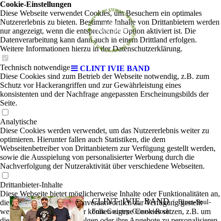
Cookie-Einstellungen
Diese Webseite verwendet Cookies, um Besuchern ein optimales
Nutzererlebnis zu bieten. Bestimmte Inhalte von Drittanbietern werden
nur angezeigt, wenn die entsprechende Option aktiviert ist. Die
Datenverarbeitung kann dann auch in einem Drittland erfolgen.
Weitere Informationen hierzu in der Datenschutzerklärung.
Technisch notwendige
CLINT IVIE BAND
Diese Cookies sind zum Betrieb der Webseite notwendig, z.B. zum
Schutz vor Hackerangriffen und zur Gewährleistung eines
konsistenten und der Nachfrage angepassten Erscheinungsbilds der
Seite.
Analytische
Diese Cookies werden verwendet, um das Nutzererlebnis weiter zu
optimieren. Hierunter fallen auch Statistiken, die dem
Webseitenbetreiber von Drittanbietern zur Verfügung gestellt werden,
sowie die Ausspielung von personalisierter Werbung durch die
Nachverfolgung der Nutzeraktivität über verschiedene Webseiten.
Drittanbieter-Inhalte
Diese Webseite bietet möglicherweise Inhalte oder Funktionalitäten an,
CLINT IVIE BAND
die von Drittanbietern eigenverantwortlich zur Verfügung gestellt
|
Blues-Soul-
werden. Diese Drittanbieter können eigene Cookies setzen, z.B. um
Folk-Country-Groove-Rock
die Nutzeraktivität zu verfolgen oder ihre Angebote zu personalisieren