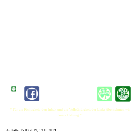
Ivie ist auch durch ganz Südamerika und Europa gereist und hat mit großartigen
Musikern aus der ganzen Welt gespielt. Ivie, der derzeit in Deutschland lebt, hat 2017
eine Band gegründet. Ausverkaufte Auftritte, Headlining Stadtfeste, die Titelseite von
Zeitungen und eine riesige Fangemeinde hat Ivie in so kurzer Zeit erreicht. Seine
Musik wird auf Radiosendern wie Radio ZuSa und Handwerker Radio gespielt. Ivie
startete sein eigenes Musikfestival Mühlen-Fest an der Woltersburger Mühle in
Uelzen, das 2018 ein großer Erfolg wurde und jährlich stattfinden wird.
Im Juni 2019 wurde die Clint Ivie Band eingeladen beim Uelzen Open aiR Festival
mit UB40, Paul Young, Nik Kershaw und Fischer-Z zu spielen. Die Clint Ivie Band
arbeitet derzeit an einem neuen Album mit dem Titel "Now". Ein 10-12 Song-Album
von Songs, die Ivie im letzten Jahr geschrieben hat, die die meisten seiner Fans bereits
bei Ivies Live-Auftritten mitsingen.
* Für die Richtigkeit, den Inhalt und die Vollständigkeit der Links übernehmen wir
keine Haftung *
Auftritte:
15.03.2019, 19.10.2019