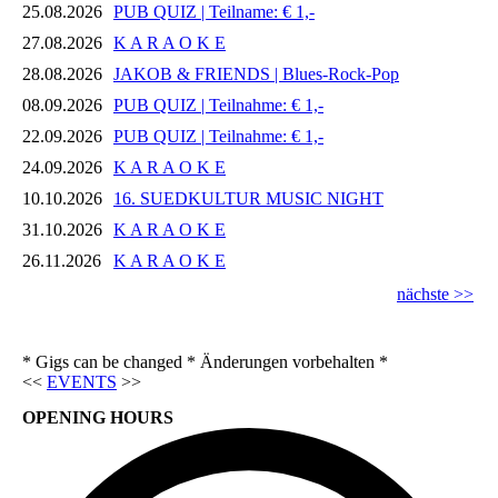
25.08.2026
PUB QUIZ | Teilname: € 1,-
27.08.2026
K A R A O K E
28.08.2026
JAKOB & FRIENDS | Blues-Rock-Pop
08.09.2026
PUB QUIZ | Teilnahme: € 1,-
22.09.2026
PUB QUIZ | Teilnahme: € 1,-
24.09.2026
K A R A O K E
10.10.2026
16. SUEDKULTUR MUSIC NIGHT
31.10.2026
K A R A O K E
26.11.2026
K A R A O K E
nächste >>
* Gigs can be changed * Änderungen vorbehalten *
<<
EVENTS
>>
OPENING HOURS