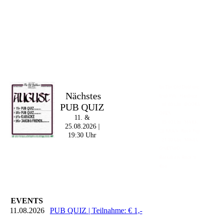
Im The Old Dubliner -
Nächstes
Irish Pub - Hamburg
PUB QUIZ
- 18:00 Uhr | DOORS
OPEN
11. &
- 19:00 Uhr | MARK
25.08.2026 |
CURRAN | Rock-Pop
19:30 Uhr
- 21:30 Uhr | MIKEL
ONETWO |
Rockabilly-Rock 'n'
Roll
EVENTS
11.08.2026
PUB QUIZ | Teilnahme: € 1,-