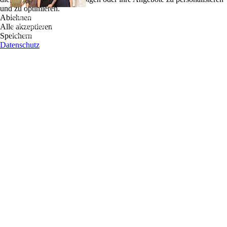
und zu optimieren.
Clint Ivie ist ein amerikanischer Sänger,
Ablehnen
Songwriter, Performer und Multi-Instrumentalist aus Atlanta, Georgia. Seine Musik
Alle akzeptieren
wird allgemein als eine Mischung aus Blues, Soul, Folk, Country, Groove, Rock
Speichern
beschrieben.
Datenschutz
Nach seinem 2005er Debüt "Is There Any Love" trat Clint Ivie mit seiner Band Sol
Junky als Headliner und Vorgruppe für Künstler wie John Mayer, Cheryl Crow,
Citizen Cope, The Marshall Tucker Band, Lady Antebellum, Outcast, Dirty Dozen
Brass Band, Blackberry Smoke und viele mehr auf.
Clint Ivie ist bekannt für seine energiegeladenen Live-Auftritte. Ausverkauf von
Atlanta-Locations wie Vinyl, Center Stage und Smiths Old Bar. Er war Headliner bei
großen Festivals wie dem Atlanta's Dogwood Festival, dem Candler Park Festival und
dem Smoke on The Water Festival. Ivies 2014er Veröffentlichung von "Alive" wurde
vom 3-fachen Grammy-Gewinner Don McCollister produziert und auf Radiosendern
in den gesamten Vereinigten Staaten gespielt. Ivie ist regelmäßig auf Tournee
gegangen und hat Orte wie die Mohegan Sun in Main, The Horse Shoe in Las Vegas
und unzählige Festivals besucht. Ivie hatte Gastmusiker, die mit ihm
zusammenarbeiteten, wie Chuck Levall von den Rolling Stones, Jimmy Hall von Wet
Willie, Ryan Newell von Sister Hazel und Coy Bowles von der Zac Brown Band.
Ivie hat auch Songs mit Grammy Winner Zac Brown's Southern Ground Recording
Artist Sonia Leigh, The Wheeler Boys, Barry Waldrep und als Ghostwriter bei
anderen Songs geschrieben.